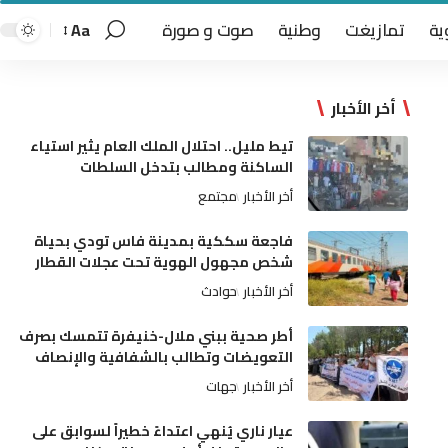
ية
تمازيغت
وطنية
صوت و صورة
Aa
أخر الأخبار
تيط مليل.. احتلال الملك العام يثير استياء
الساكنة ومطالب بتدخل السلطات
أخر الأخبار
مجتمع
فاجعة سككية بمدينة فاس تودي بحياة
شخص مجهول الهوية تحت عجلات القطار
أخر الأخبار
حوادث
أطر صحية ببني ملال-خنيفرة تتمسك بصرف
التعويضات وتطالب بالشفافية والإنصاف
أخر الأخبار
جهات
عيار ناري يُنهي اعتداءً خطيراً لسوابق على