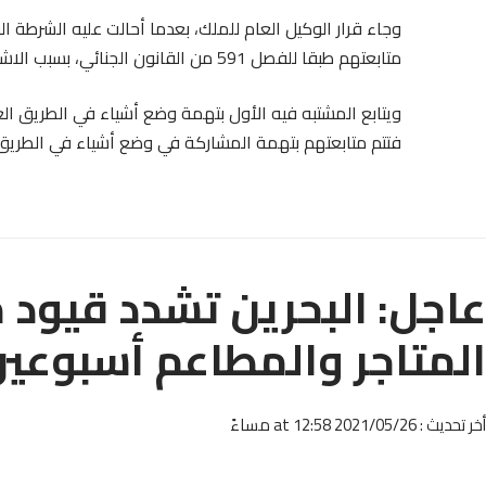
متابعتهم طبقا للفصل 591 من القانون الجنائي، بسبب الاشتباه في تورطهم في عرقلة “الترامواي”.
ويتابع المشتبه فيه الأول بتهمة وضع أشياء في الطريق العا
فتتم متابعتهم بتهمة المشاركة في وضع أشياء في الطريق ا
عاجل: البحرين تشدد قيود 
المتاجر والمطاعم أسبوعي
أخر تحديث : 2021/05/26 at 12:58 مساءً