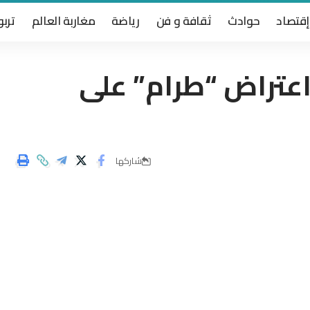
إقتصاد
حوادث
ثقافة و فن
رياضة
مغاربة العالم
تربو
ديو اعتراض “طرام” على
شاركها