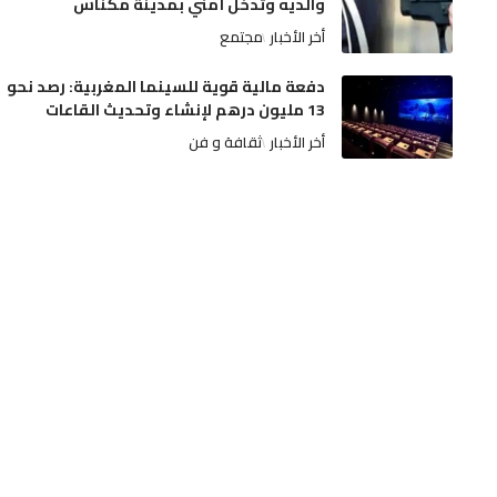
والديه وتدخل أمني بمدينة مكناس
أخر الأخبار
مجتمع
دفعة مالية قوية للسينما المغربية: رصد نحو
13 مليون درهم لإنشاء وتحديث القاعات
أخر الأخبار
ثقافة و فن