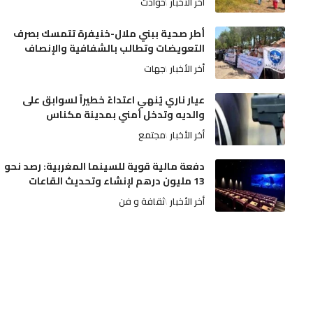
أخر الأخبار
حوادث
أطر صحية ببني ملال-خنيفرة تتمسك بصرف
التعويضات وتطالب بالشفافية والإنصاف
أخر الأخبار
جهات
عيار ناري يُنهي اعتداءً خطيراً لسوابق على
والديه وتدخل أمني بمدينة مكناس
أخر الأخبار
مجتمع
دفعة مالية قوية للسينما المغربية: رصد نحو
13 مليون درهم لإنشاء وتحديث القاعات
أخر الأخبار
ثقافة و فن