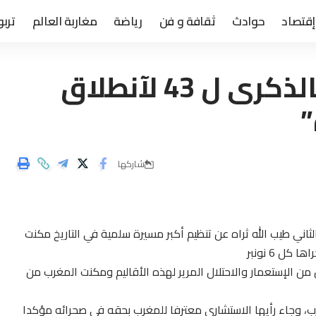
إقتصاد
حوادث
ثقافة و فن
رياضة
مغاربة العالم
تربو
“إحتفال الشعب المغربي بالذكرى ل 43 لآنطلاق
”
شاركها
ن المغفور له الحسن الثاني طيب الله ثراه عن تنظيم أكبر مسيرة سلمية في التاريخ مكنت
ل 6 نونبر
من الإستعمار والاحتلال المرير لهذه الأقاليم ومكنت المغرب من
، وجاء رأيها الاستشاري معترفا للمغرب بحقه في صحرائه مؤكدا