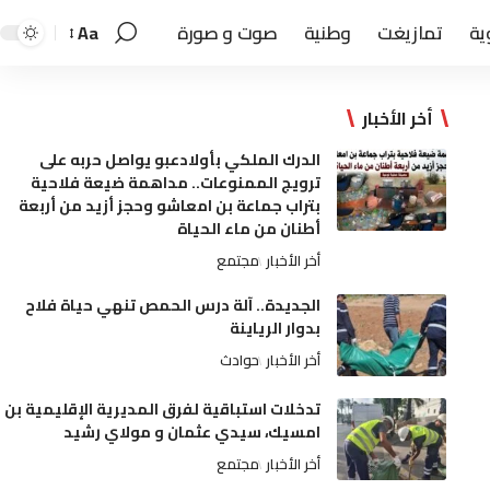
ية
تمازيغت
وطنية
صوت و صورة
Aa
أخر الأخبار
الدرك الملكي بأولادعبو يواصل حربه على
ترويج الممنوعات.. مداهمة ضيعة فلاحية
بتراب جماعة بن امعاشو وحجز أزيد من أربعة
أطنان من ماء الحياة
أخر الأخبار
مجتمع
الجديدة.. آلة درس الحمص تنهي حياة فلاح
بدوار الرياينة
أخر الأخبار
حوادث
تدخلات استباقية لفرق المديرية الإقليمية بن
امسيك، سيدي عثمان و مولاي رشيد
أخر الأخبار
مجتمع