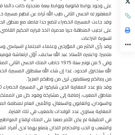
على وجود روابط قانونية وروابط بيعة متجذرة كانت دائما قا
المغفور له الحسن الثاني طيب الله ثراه عن تنظيم مسيرة خض
وقد جاءت المسيرة الخضراء لتضع حدا فاصلا مع منطق الحر
على تجنيب المنطقة حربا مدمرة اتخذ قراره الحكيم القاضي ب
لتسوية النزاعات.
وقد رأى الكثير من المؤرخين وعلماء الاجتماع السياسي وسي
متميزا. واعتبره الأستاذ عبد الله ساعف، أوّل ارتعاشة قوم
وفي 5 من نونبر سنة 1975 خاطب الملك ال
الله ستخترق الحدود، غدا إن شاء الله ستنطلق المسيرة الخ
من رمالكم وستقبلون ثرى من وطنكم العزيز”.
مناطق المغرب، إضافة إلى مشاركة وفود كل من المملكة ال
والسودان، والغابون والسنغال، والأمين العام لمنظمة المؤ
المغاربة يساوي عدد الولادات بالمغرب في تلك الفترة.
في الحقيقة لم يكن الأمر صعبا على الملك لإقناع المواطنين
والشعب و الحب والاحترام اللذان يتمتع بهما لدى أفراد ال