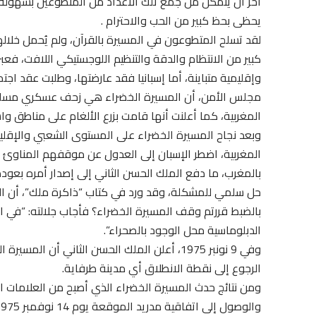
آخر أن يتمكن من جمع تلك الأعداد من المتطوعين بسهولة
يحظى بحظ كبير من الحب والاحترام .
لقد تسلح المتطوعون في المسيرة بالقرآن، ولم يُحمل خلاله
كبير من الانتظام والدقة والتنظيم اللوجستيكي اللافت، فع
وإقليمية متباينة، أما إسبانيا فقد عارضتها، وطلبت عقد ا
مجلس الأمن، أن المسيرة الخضراء هي زحف عسكري مسلح، و
المغربية، كما أعلنت أنها قامت بزرع الألغام على مناطق و
وبعد نجاح المسيرة الخضراء على المستوى الشعبي والإقلي
المغربية، اضطر الإسبان إلى العدول عن موقفهم المناوئ 
بالمغرب، ما دفع الملك الحسن الثاني إلى إصدار أمره بعود
حل سلمي للمشكلة، وقد ورد في كتاب “ذاكرة ملك”، أن ال
بالضبط قررتم وقف المسيرة الخضراء؟ فأجاب جلالته: “في 
الدبلوماسية محل الوجود بالصحراء”.
وفي 9 نونبر 1975، أعلن الملك الحسن الثاني 
الرجوع إلى نقطة الانطلاق أي مدينة طرفاية.
ومن نتائج حدث المسيرة الخضراء الذي أصبح من العلامات ال