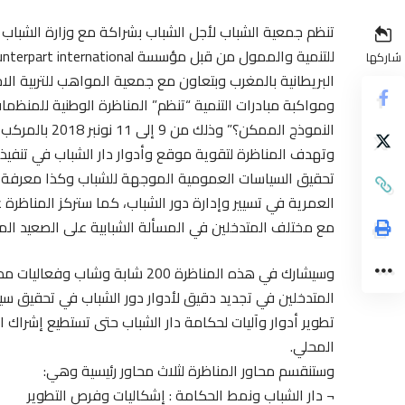
تنظم جمعية الشباب لأجل الشباب بشراكة مع وزارة الشباب وا
شاركها
البريطانية بالمغرب وبتعاون مع جمعية المواهب للتربية الاج
ومواكبة مبادرات التنمية “تنظم” المناظرة الوطنية للمنظمات
النموذج الممكن؟” وذلك من 9 إلى 11 نونبر 2018 بالمركب الدولي مولاي رشيد للطفولة والشباب ببوزنيقة.
وتهدف المناظرة لتقوية موقع وأدوار دار الشباب في تنفيذ
تحقيق السياسات العمومية الموجهة للشباب وكذا معرفة ال
العمرية في تسيير وإدارة دور الشباب، كما ستركز المناظرة ع
مع مختلف المتدخلين في المسألة الشبابية على الصعيد الم
وسيشارك في هذه المناظرة 200 شا
المتدخلين في تجديد دقيق لأدوار دور الشباب في تحقيق 
تطوير أدوار وآليات لحكامة دار الشباب حتى تستطيع إشراك
المحلي.
وستنقسم محاور المناظرة لثلاث محاور رئيسية وهي:
¬ دار الشباب ونمط الحكامة : إشكاليات وفرص التطوير