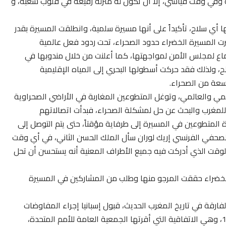
 وفي وقت قياسي، إلا أن تكون له منزلة رفيعة في قلوب شعبه، و
ا أي سلاح، تأكيداً على أنها مسيرة سلمية، وانطلقت المسيرة بقدر
برت المسيرة الخضراء حدود الصحراء، تحت ردود فعل عالمية
جتماع لمجلس الأمن لمواجهتها، كما أعلنت من خلال مندوبها في
لذلك فقد حركت أسطولها البحري إلى المياه الإقليمية
اسعة من الصحراء.
مي والعالمي، وتوغل المتطوعين المغاربة في الأراضي الصحراوية
للمغرب والبحث عن حل لمشكلة الصحراء، فبدأت اتصالاتهم
ة المتطوعين في المسيرة إلى طرفاية مؤقتاً، حتى يتم التوصل إلى
صحفي الفرنسي إريك لوران سأل الملك الحسن الثاني، في أي وقت
الوقت الذي أدركت فيه جميع الأطراف المعنية أنه يستحسن أن تحل
أن المسيرة الخضراء حققت المرجو منها وطلب من المشاركين في المسيرة
فارقة في تاريخ المغرب الحديث، قبول إسبانيا إجراء المفاوضات
والوصول إلى اتفاقية مدريد الموقعة يوم 14 نوفمبر 1975، وهي الاتفاقية التي أقرتها الجمعية العامة للأمم المتحدة،