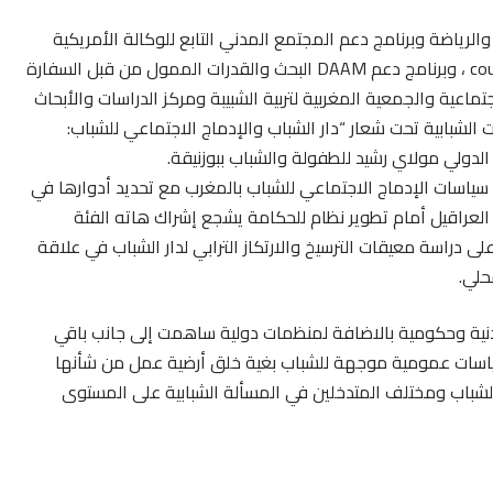
لرياضة وبرنامج دعم المجتمع المدني التابع للوكالة الأمريكية
للتنمية والممول من قبل مؤسسة counterpart international ، وبرنامج دعم DAAM البحث والقدرات الممول من قبل السفارة
تماعية والجمعية المغربية لتربية الشبيبة ومركز الدراسات والأبحاث
 الشبابية تحت شعار “دار الشباب والإدماج الاجتماعي للشباب:
 سياسات الإدماج الاجتماعي للشباب بالمغرب مع تحديد أدوارها في
عراقيل أمام تطوير نظام للحكامة يشجع إشراك هاته الفئة
لى دراسة معيقات الترسيخ والارتكاز الترابي لدار الشباب في علاقة
حلي.
بة وشاب وفعاليات مدنية وحكومية بالاضافة لمنظمات دولية ساهمت إلى جانب باقي
سياسات عمومية موجهة للشباب بغية خلق أرضية عمل من شأنها
 الشباب ومختلف المتدخلين في المسألة الشبابية على المستوى