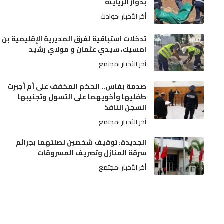
بدوار الرياينة
أخر الأخبار
حوادث
تدخلات استباقية لفرق المديرية الإقليمية بن
امسيك، سيدي عثمان و مولاي رشيد
أخر الأخبار
مجتمع
صدمة بفاس.. الحكم المخفف على أم أجبرت
طفليها وأخويهما على التسول وتجنيبها
السجن النافذ
أخر الأخبار
مجتمع
الجديدة: توقيف شخصين لصلتهما بجرائم
سرقة المنازل وتصريف المسروقات
أخر الأخبار
مجتمع