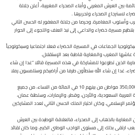
ئمة بين العرش المغربي وأبناء الصحراء المغربية، أعلن جلالة
راء لاسترجاع الصحراء وتحريرها .
ب وأسلوب المغامرة. وحرصا من جلالة المغفور له الحسن الثاني
تنظيم مسيرة خضراء والداعي إلى نبذ العنف واللجوء إلى الحوار
كولوجيا الجماعات في المسيرة الخضراء فعلا اجتماعيا وسيكولوجياً
ية عاشها المغرب والمغاربة قاطبة بعد الإستقلال.
حسن الثاني المغاربة الذين تطوعوا للمشاركة في هذه المسيرة قائلا “غدا إن شاء
ضراء، غدا إن شاء الله ستطأون طرفا من أراضيكم وستلمسون رملا
وقد بلغ عدد المغاربة الذين شاركوا في المسيرة الخضراء 350,000 مواطن من بينهم 10 في المائة من النساء، من جميع
عربية السعودية، والأردن، وقطر، والإمارات، وسلطنة عمان،
تمر الإسلامي. وكان اختيار الملك الحسن الثاني لعدد المشاركين
 المغاربة بالذهاب إلى الصحراء، فالعلاقة الوطيدة بين العرش
شعب ارتقى بذلك إلى مستوى الواجب الوطني الكبير، وما كان لقائد