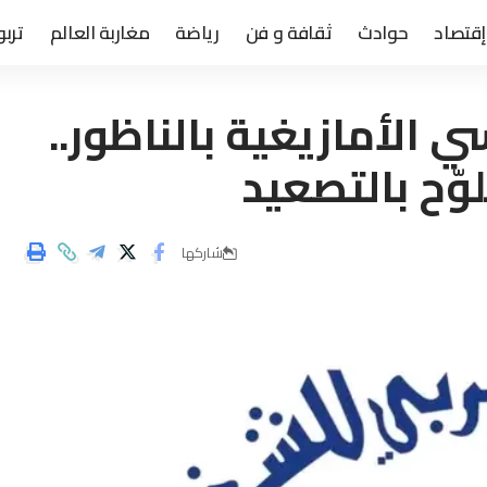
إقتصاد
حوادث
ثقافة و فن
رياضة
مغاربة العالم
تربو
 الأمازيغية بالناظور..
لوّح بالتصعيد
شاركها