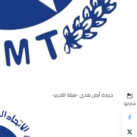
جريدة أرض بلادي -هيئة التحرير-
شاركها