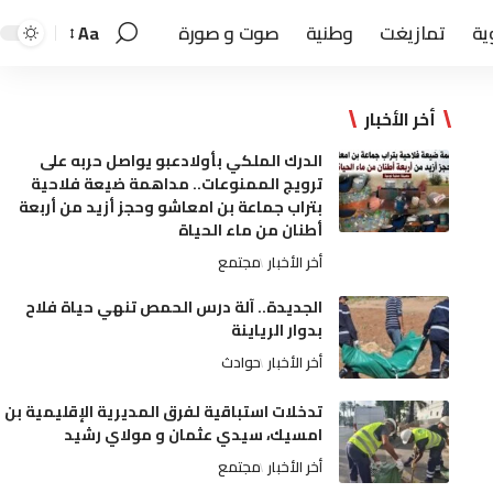
ية
تمازيغت
وطنية
صوت و صورة
Aa
أخر الأخبار
الدرك الملكي بأولادعبو يواصل حربه على
ترويج الممنوعات.. مداهمة ضيعة فلاحية
بتراب جماعة بن امعاشو وحجز أزيد من أربعة
أطنان من ماء الحياة
أخر الأخبار
مجتمع
الجديدة.. آلة درس الحمص تنهي حياة فلاح
بدوار الرياينة
أخر الأخبار
حوادث
تدخلات استباقية لفرق المديرية الإقليمية بن
امسيك، سيدي عثمان و مولاي رشيد
أخر الأخبار
مجتمع