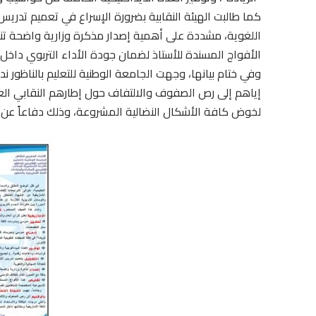
كما طالبت الهيئة النقابية بضرورة الإسراع في تعميم تدريس
اللغوية، مشددة على أهمية إصدار مذكرة وزارية واضحة ت
الأفواج المسندة للأستاذ لضمان جودة الأداء التربوي داخل 
وفي ختام بيانها، وجهت الجامعة الوطنية للتعليم بالناظور ند
إياهم إلى رص الصفوف والالتفاف حول إطارهم النقابي العتيد
لخوض كافة الأشكال النضالية المشروعة، وذلك دفاعاً عن ك