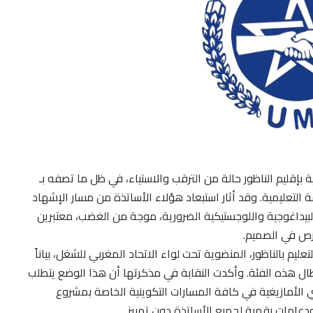
بإقليم الناظور حالة من الترقب والاستياء، في ظل ما تصفه بـ
لتعليمية. وقد أثار استبعاد هؤلاء الأساتذة من مسار الإشهاد
لبيداغوجية واللوجستيكية الضرورية، موجة من الغضب، معتبرين
فرص في الصميم.
يم بالناظور، المنضوية تحت لواء الاتحاد المغربي للشغل، بياناً
طال هذه الفئة. وأكدت النقابة في مذكرتها أن هذا الوضع يتطلب
 الأمازيغية في كافة المسارات التكوينية الخاصة بمشروع
ودعامات رقمية لجميع الأساتذة دون تمييز.