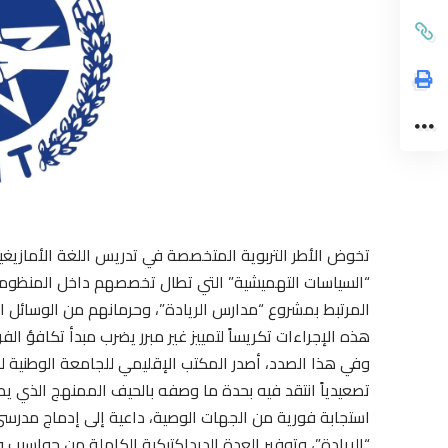
تخوض الأطر التربوية المتخصصة في تدريس اللغة الأمازيغية 
“السياسات التهميشية” التي تطال تخصصهم داخل المنظومة ا
المرتبط بمشروع “مدارس الريادة”، وحرمانهم من الوسائل ا
هذه الإجراءات تكريساً لتمييز غير مبرر يضرب مبدأ تكافؤ ال
وفي هذا الصدد، أصدر المكتب الإقليمي للجامعة الوطنية للتعل
تصعيدياً انتقد فيه بحدة ما وصفه بالحيف الممنهج الذي ي
استجابة فورية من الجهات الوصية، داعية إلى إدماج مدرسي
“الريادة”، وتوفير العدة الديداكتيكية الكاملة من حواسيب 