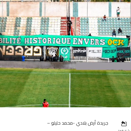
جريدة أرض بلادي -محمد حليلو –
شاركها