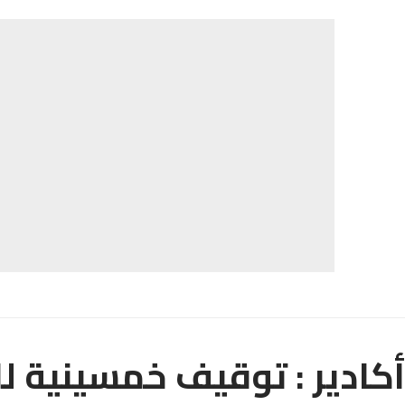
أكادير : توقيف خمسينية ل