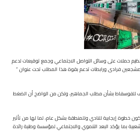
نظيم حملات على وسائل التواصل الاجتماعي وجمع توقيعات لدعم
مشجعين فرادى ورابطات تدعم بقوة هذا المطلب تحت عنوان ”
ف للفوسفاط بشأن مطلب الجماهير، ولكن من الواضح أن الضغط
 عودة OCP لتسيير النادي قد تكون خطوة إيجابية للنادي وللمنطقة بشكل عام، لما لها من تأثير
 يد الود لهذه الرغبة الشعبية بما يؤكد البعد التنموي والاجتماعي لمؤسسة وطنية رائدة