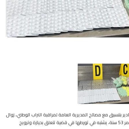
دير بتنسيق مع مصالح المديرية العامة لمراقبة التراب الوطني، زوال
اليوم السبت 22 يونيو الجاري، من توقيف سيدة تبلغ من العمر 53 سنة، يشتبه في تورطها في قضية تتعلق بحيازة وترويج