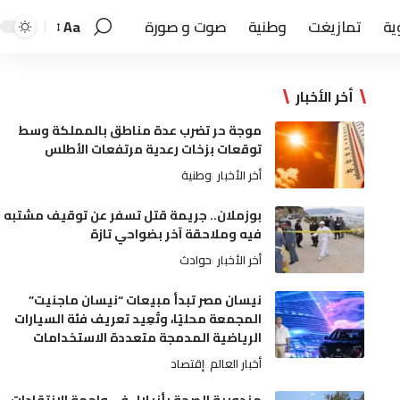
ية
تمازيغت
وطنية
صوت و صورة
Aa
أخر الأخبار
موجة حر تضرب عدة مناطق بالمملكة وسط
توقعات بزخات رعدية مرتفعات الأطلس
أخر الأخبار
وطنية
بوزملان.. جريمة قتل تسفر عن توقيف مشتبه
فيه وملاحقة آخر بضواحي تازة
أخر الأخبار
حوادث
نيسان مصر تبدأ مبيعات “نيسان ماجنيت”
المجمعة محليًا، وتُعِيد تعريف فئة السيارات
الرياضية المدمجة متعددة الاستخدامات
أخبار العالم
إقتصاد