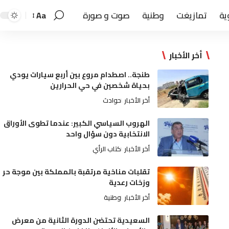
ية
تمازيغت
وطنية
صوت و صورة
Aa
أخر الأخبار
طنجة.. اصطدام مروع بين أربع سيارات يودي
بحياة شخصين في حي الحرارين
أخر الأخبار
حوادث
الهروب السياسي الكبير: عندما تطوى الأوراق
الانتخابية دون سؤال واحد
أخر الأخبار
كتاب الرأي
تقلبات مناخية مرتقبة بالمملكة بين موجة حر
وزخات رعدية
أخر الأخبار
وطنية
السعيدية تحتضن الدورة الثانية من معرض