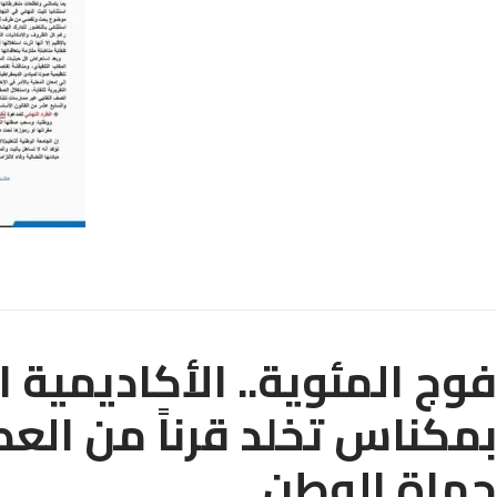
فوج المئوية.. الأكاديمية 
بمكناس تخلد قرناً من العط
حماة الوطن