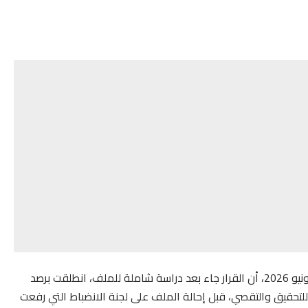
وأوضح المكتب التنفيذي للجامعة، في بلاغ صادر بتاريخ 20 يونيو 2026، أن القرار جاء بعد دراسة شاملة للملف، انطلقت برصد
نة للتحقيق والتقصي، قبل إحالة الملف على لجنة الانضباط التي رفعت