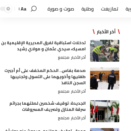
ية
تمازيغت
وطنية
صوت و صورة
Aa
أخر الأخبار
تدخلات استباقية لفرق المديرية الإقليمية بن
امسيك، سيدي عثمان و مولاي رشيد
أخر الأخبار
مجتمع
صدمة بفاس.. الحكم المخفف على أم أجبرت
طفليها وأخويهما على التسول وتجنيبها
السجن النافذ
أخر الأخبار
مجتمع
الجديدة: توقيف شخصين لصلتهما بجرائم
سرقة المنازل وتصريف المسروقات
أخر الأخبار
مجتمع