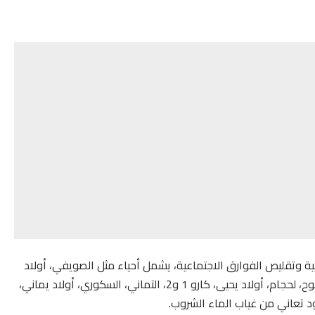
حتية وتقليص الفوارق الاجتماعية، يشمل أحياء مثل الصويفي، أولاد
قدور، أولاد زهرة، المغاربة، لغرابيين، لهلاليين، عبد الحق، شلوح، لحجام، أولاد يحيى، كارو 1 و2، التماني، السكوري، أولاد يماني،
د تعاني من غياب الماء الشروب.