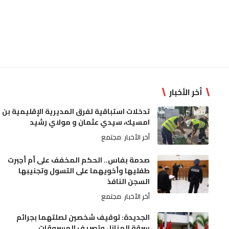
أخر الأخبار
تدخلات استباقية لفرق المديرية الإقليمية بن
امسيك، سيدي عثمان و مولاي رشيد
أخر الأخبار
مجتمع
صدمة بفاس.. الحكم المخفف على أم أجبرت
طفليها وأخويهما على التسول وتجنيبها
السجن النافذ
أخر الأخبار
مجتمع
الجديدة: توقيف شخصين لصلتهما بجرائم
سرقة المنازل وتصريف المسروقات