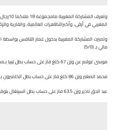
وتعرف ال
المغربي في أرقى، وأكبرالتظاهرات العالمية، والقارية والإقل
مالي بـ (5/0)
موسى غولام عن وزن 67 كلغ فاز على حساب بطل ليبيا بـمجموع (4/1) .
محمد الصغير وزن 86 كلغ فاز على حساب بطل الكاميرون بـمجموع (4/1) .
عبد الحق ناذير وزن 63.5 فاز على حساب بطل السينغال بتوقيف من الحكم ليتأهل للربع النهائي.