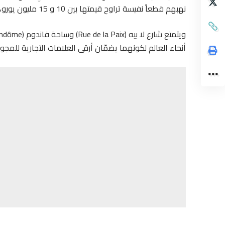
نهبهم قطعاً نفيسة تراوح قيمتها بين 10 و 15 مليون يورو، وفق ما أعلن مصدر في الشرطة والنيابة العامة في باريس.
أنحاء العالم لكونهما يضمّان أرقى العلامات التجارية للمج