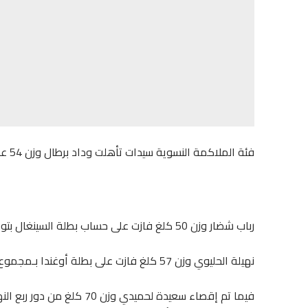
فئة الملاكمة النسوية سيدات تأهلت وداد برطال وزن 54 على حساب بطلة السينغال بتوقيف من الحكم.
رباب شضار وزن 50 كلغ فازت على حساب بطلة السينغال بتوقيف من الحكم .
نهيلة الحليوي وزن 57 كلغ فازت على بطلة أوغندا بـمجموع القضاة 4/3 لتتأهل بذلك لنصف النهائي