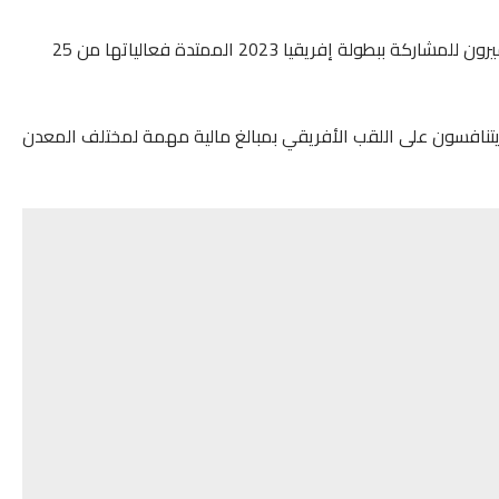
يتواجد الفريق الوطني المغربي رجال ،وسيدات بيوندي الكاميرون للمشاركة ببطولة إفريقيا 2023 الممتدة فعالياتها من 25
لقاري، مشاركة 33 منتخبا إفريقيا يتنافسون على اللقب الأفريقي بمبالغ مالية مهمة لمختلف المعدن