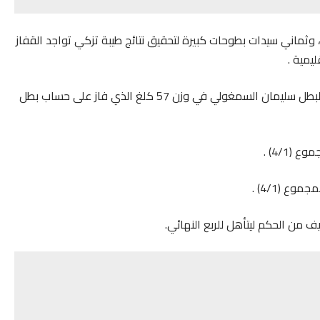
مشاركة المغربية مامجموعه 18 ملاكما 10رجال، وثماني سيدات بطوحات كبيرة لتحقيق نتائج طيبة تزكي تواجد القفاز
يمية .
وتميزت المشاركة المغربية بدخول غمار التنافس بواسطة البطل سليمان السمغولي في وزن 57 كلغ الذي فاز على حساب بطل