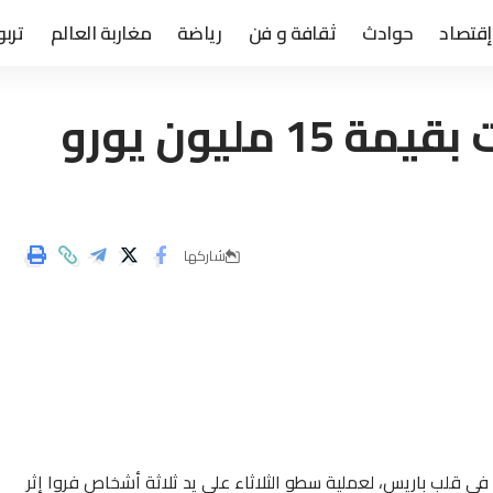
إقتصاد
حوادث
ثقافة و فن
رياضة
مغاربة العالم
تربو
السطو على متجر مجوهرات بقيمة 15 مليون يورو
شاركها
في قلب باريس، لعملية سطو الثلاثاء على يد ثلاثة أشخاص فروا إثر