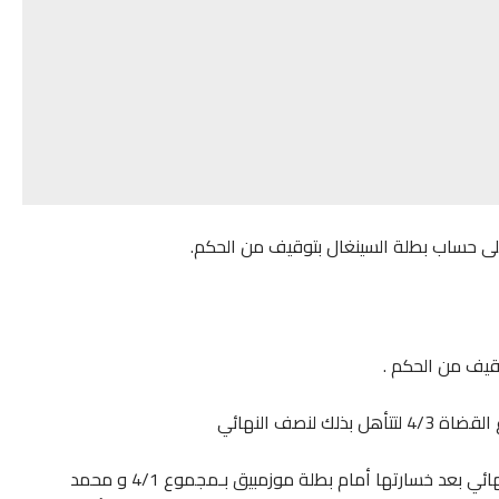
فيما تم إقصاء سعيدة لحميدي وزن 70 كلغ من دور ربع النهائي بعد خسارتها أمام بطلة موزمبيق بـمجموع 4/1 و محمد