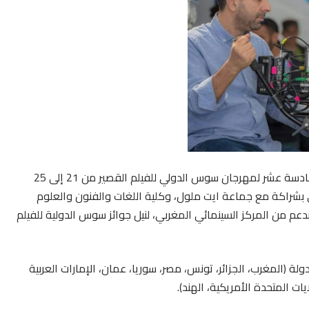
تستضيف مدينة أيت ملول، ولاية أكادير فعاليات الدورة السادسة عشر لمهرجان سوس الدولي للفيلم القصير من 21 إلى 25
نمائي بشراكة مع جماعة ايت ملول، وكلية اللغات والفنون والعلوم
 من المركز السينمائي المغربي، لنيل جوائز سوس الدولية للفيلم
عرف الدورة 16 للمهرجان مشاركة 30 فيلما يمثلون 15 دولة (المغرب، الجزائر، تونس، مصر، سوريا، عمان، الإمارات العربية
يات المتحدة الأمريكية، الهند).