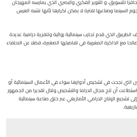
فزا للتسويق، و التنوير الفكري والبصري الذي يمارسه المهرجان
وم السينما وصناعها لفترة لا يمكن تكرارها لأنها تشبه العرس
الطريبق الذي قدم تجارب سينمائية روائية وتلفزية درامية عديدة
صالحا مع الذاكرة المغربية في تفاصيلها الصغيرة، فضلا عن الاحتفاء
فاطمة أمسكين التي نجحت في تشخيص أدوارها سواء في الأعمال السينمائية أو
استطاعت أن تلج مجال الدراما والتشخيص وتنال تقديرا من الجمهور
ى تشجيع الإنتاج الدرامي الأمازيغي عبر خلق صناعة سينمائية
زيغية.