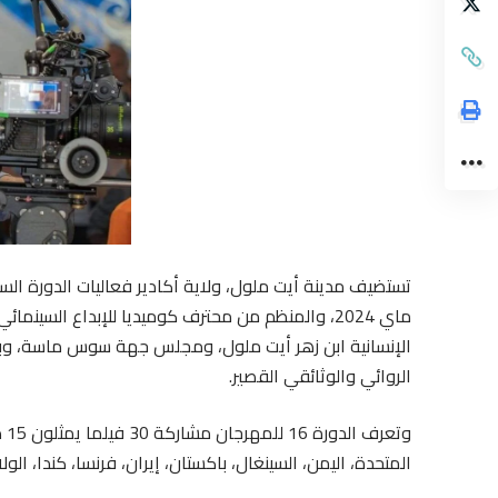
ماي 2024، والمنظم من محترف كوميديا للإبداع السي
الإنسانية ابن زهر أيت ملول، ومجلس جهة سوس ماسة، وبدعم
الروائي والوثائقي القصير.
وت
المتحدة، اليمن، السينغال، باكستان، إيران، فرنسا، كندا، الولا