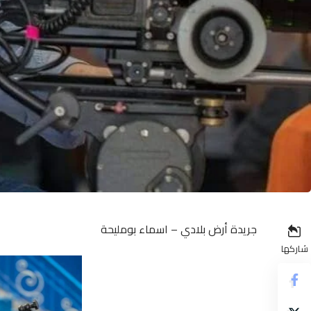
جريدة أرض بلادي – اسماء بومليحة
شاركها