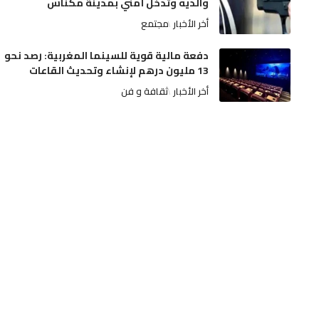
والديه وتدخل أمني بمدينة مكناس
أخر الأخبار
مجتمع
دفعة مالية قوية للسينما المغربية: رصد نحو
13 مليون درهم لإنشاء وتحديث القاعات
أخر الأخبار
ثقافة و فن