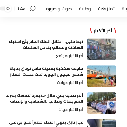
ية
تمازيغت
وطنية
صوت و صورة
Aa
أخر الأخبار
تيط مليل.. احتلال الملك العام يثير استياء
الساكنة ومطالب بتدخل السلطات
أخر الأخبار
مجتمع
فاجعة سككية بمدينة فاس تودي بحياة
شخص مجهول الهوية تحت عجلات القطار
أخر الأخبار
حوادث
أطر صحية ببني ملال-خنيفرة تتمسك بصرف
التعويضات وتطالب بالشفافية والإنصاف
أخر الأخبار
جهات
عيار ناري يُنهي اعتداءً خطيراً لسوابق على