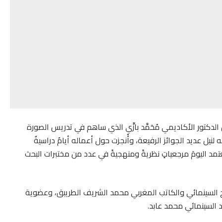
لدكتور الأكاديمي مُحَمَّد بازِّي الذي ساهم في تدريس الصورة
 لنيل عديد الجوائز الرفيعة، وأُنجزت حول أعماله أيامٌ دراسيةٌ
مد اليومَ مرجعياتٍ نظريةً ومنهجيةً في عدد من مختبرات البحث
 تحكيم الفيلم الروائي القصير للدورة 16 المخرج السينمائي والكاتب المغربي محمد الشريف الطريبق، وعضوية
 السينمائي محمد عابد.