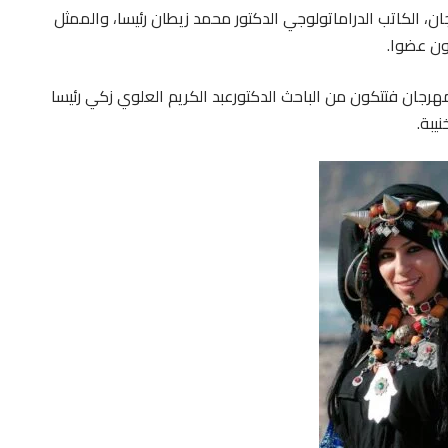
كيم الفيلم الوثائقي القصير للدورة 16 للمهرجان، الكاتب الدراماتولوجي الدكتور محمد زيطان رئيسا، والممثل
ون عضوا.
نة تحكيم جائزة ايت ملول للفيلم القصير للدورة 16 للمهرجان فتتكون من الباحث الدكتورعبد الكريم العلوي زكي رئيسا
يبة.