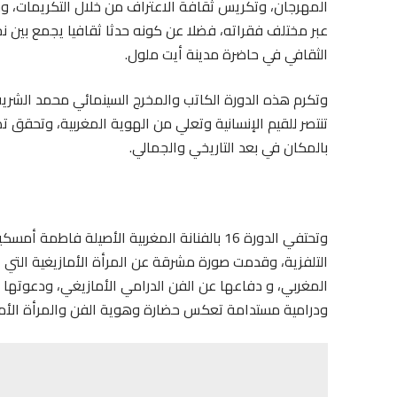
المهرجان، وتكريس ثقافة الاعتراف من خلال التكريمات، وحا
عبر مختلف فقراته، فضلا عن كونه حدثا ثقافيا يجمع بين نج
الثقافي في حاضرة مدينة أيت ملول.
وتكرم هذه الدورة الكاتب والمخرج السينمائي محمد الشريف 
تنتصر للقيم الإنسانية وتعلي من الهوية المغربية، وتحقق ت
بالمكان في بعد التاريخي والجمالي.
وتحتفي الدورة 16 بالفنانة المغربية الأصيلة 
التلفزية، وقدمت صورة مشرقة عن المرأة الأمازيغية التي 
المغربي، و دفاعها عن الفن الدرامي الأمازيغي، ودعوتها إل
ودرامية مستدامة تعكس حضارة وهوية الفن والمرأة الأما