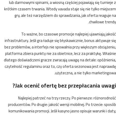
lub darmowymi spinami, a wiosną częściej pojawiają się turnie
krótkim czasem trwania. Wtedy
vavada
staje się nie tylko miej
gry, ale też narzędziem do sprawdzania, jak oferta reaguj
chwilowe tre
To ważne, bo czasowe promocje najlepiej ujawniają ja
infrastruktury. Jeśli gra ładuje się błyskawicznie, bonus aktywuje
bez problemów, a interfejs nie spowalnia przy większym obciąże
platforma zbiera punkty nie za obietnice, lecz za praktykę. Wła
dlatego doświadczeni gracze zwracają uwagę na detale: opóźnie
czytelność regulaminu oraz to, czy oferta sezonowa jest napra
użyteczna, a nie tylko marketing
Jak ocenić ofertę bez przepłacania uwa
Najlepiej patrzeć na trzy rzeczy. Po pierwsze: różnorod
producentów. Po drugie: jakość wersji mobilnej. Po trzecie: sp
komunikowania promocji. Jeśli kasyno jasno opisuje warunki i d