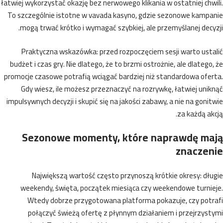
łatwiej wykorzystać okazję bez nerwowego klikania w ostatniej chw
To szczególnie istotne w vavada kasyno, gdzie sezonowe kampa
mogą trwać krótko i wymagać szybkiej, ale przemyślanej decy
Praktyczna wskazówka: przed rozpoczęciem sesji warto usta
budżet i czas gry. Nie dlatego, że to brzmi ostrożnie, ale dlatego
promocje czasowe potrafią wciągać bardziej niż standardowa ofer
Gdy wiesz, ile możesz przeznaczyć na rozrywkę, łatwiej uni
impulsywnych decyzji i skupić się na jakości zabawy, a nie na goni
za każdą ak
Sezonowe momenty, które naprawdę ma
znaczen
Największą wartość często przynoszą krótkie okresy: dł
weekendy, święta, początek miesiąca czy weekendowe turnie
Wtedy dobrze przygotowana platforma pokazuje, czy potr
połączyć świeżą ofertę z płynnym działaniem i przejrzys