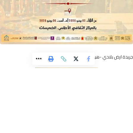
ة ارض بلادي -هيئة التحرير-