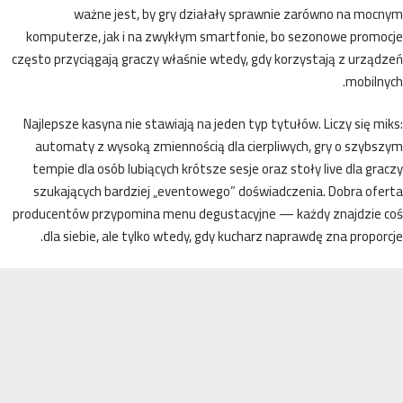
ważne jest, by gry działały sprawnie zarówno na moc
komputerze, jak i na zwykłym smartfonie, bo sezonowe promo
często przyciągają graczy właśnie wtedy, gdy korzystają z urzą
mobiln
Najlepsze kasyna nie stawiają na jeden typ tytułów. Liczy się m
automaty z wysoką zmiennością dla cierpliwych, gry o szybs
tempie dla osób lubiących krótsze sesje oraz stoły live dla gr
szukających bardziej „eventowego” doświadczenia. Dobra ofe
producentów przypomina menu degustacyjne — każdy znajdzie 
dla siebie, ale tylko wtedy, gdy kucharz naprawdę zna propor