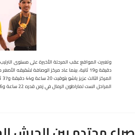
الم
المراحل الست لماراطون الرمال في زمن قدره 22 ساعة و56 دقيقة و41 ثانية.
صراع محتدم بين الجيش الم