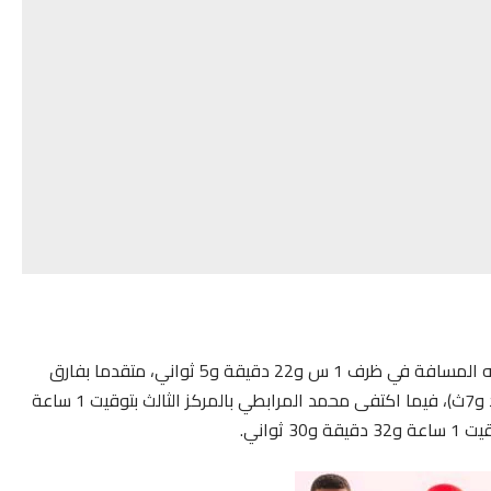
وتوج العداء المغربي بطلا للدورة بعد فوزه بالمركز، وقطعه المسافة في ظرف 1 س و22 دقيقة و5 ثواني، متقدما بفارق
ثانيتين فقط على صاحب المركز الثاني عزيز ياشو (1س و22د و7ث)، فيما اكتفى محمد المرابطي بالمركز الثالث بتوقيت 1 ساعة