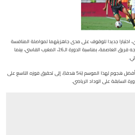
ي، اختبارا جديدا للوقوف على مدى جاهزيتهما لمواصلة المنافسة
على لقب البطولة الوطنية الاحترافية للقسم الأول، حيث يواجه فريق العاصمة، بمناسبة الدورة الـ26، المغرب الفاسي، بينما
ي.
يسعى الجيش الملكي (متصدر الترتيب بـ61 نقطة)، وصاحب أفضل هجوم لهذا الموسم (54 هدفا)، إلى تحقيق فوزه التاسع على
دورة السابقة على الوداد الرياضي.