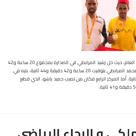
وتغيرت المواقع عقب المرحلة الأخيرة على مستوى الترتيب العام، حيث حل رشيد المرابطي في الصدارة بمجموع 20 ساعة و42
دقيقة و19 ثانية، بينما عاد مركز الوصافة لشقيقه الأصغر محمد المرابطي بتوقيت 20 ساعة و42 دقيقة و44 ثانية، يليه في
ركز الثالث عزيز ياشو بتوقيت 20 ساعة و44 دقيقة و37 ثانية. أما المركز الرابع فكان من نصيب حميد ياشو، الذي قطع
لكي و الرجاء الرياضي