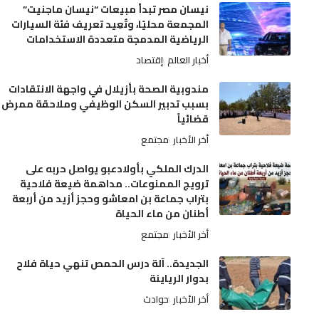
نيسان مصر تبدأ مبيعات “نيسان ماجنيت”
المجمعة محليًا، وتُعِيد تعريف فئة السيارات
الرياضية المدمجة متعددة الاستخدامات
أخبار العالم
إقتصاد
مندوبية الصحة بأزيلال في واجهة الانتقادات
بسبب تدبير السكن الوظيفي وملاحقة ممرض
قضائياً
أخر الأخبار
مجتمع
الدرك الملكي بأولادعبو يواصل حربه على
ترويج الممنوعات.. مداهمة ضيعة فلاحية
بتراب جماعة بن امعاشو وحجز أزيد من أربعة
أطنان من ماء الحياة
أخر الأخبار
مجتمع
الجديدة.. آلة درس الحمص تنهي حياة فلاح
بدوار الرياينة
أخر الأخبار
حوادث