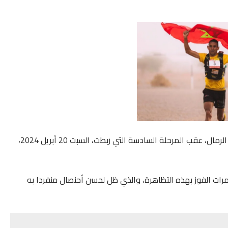
توج العداء المغربي رشيد المرابطي بلقبه العاشر لماراطون الرمال، عقب المرحلة السادسة التي ربطت، السبت 20 أبريل 2024،
 مرات الفوز بهذه التظاهرة، والذي ظل لحسن أحنصال منفردا به