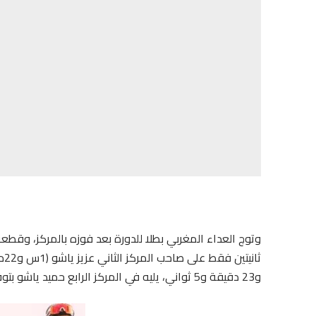
و23 دقيقة و5 ثواني، يليه في المركز الرابع حميد ياشو بتوقيت 1 ساعة و32 دقيقة و30 ثواني.