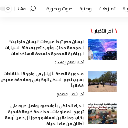
ية
تمازيغت
وطنية
صوت و صورة
Aa
أخر الأخبار
نيسان مصر تبدأ مبيعات “نيسان ماجنيت”
المجمعة محليًا، وتُعِيد تعريف فئة السيارات
الرياضية المدمجة متعددة الاستخدامات
أخبار العالم
إقتصاد
مندوبية الصحة بأزيلال في واجهة الانتقادات
بسبب تدبير السكن الوظيفي وملاحقة ممرض
قضائياً
أخر الأخبار
مجتمع
الدرك الملكي بأولادعبو يواصل حربه على
ترويج الممنوعات.. مداهمة ضيعة فلاحية
بتراب جماعة بن امعاشو وحجز أزيد من أربعة
أطنان من ماء الحياة