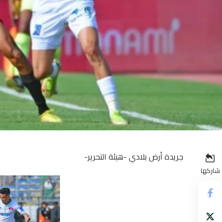
جريدة أرض بلادي -هيئة التحرير-
شاركها