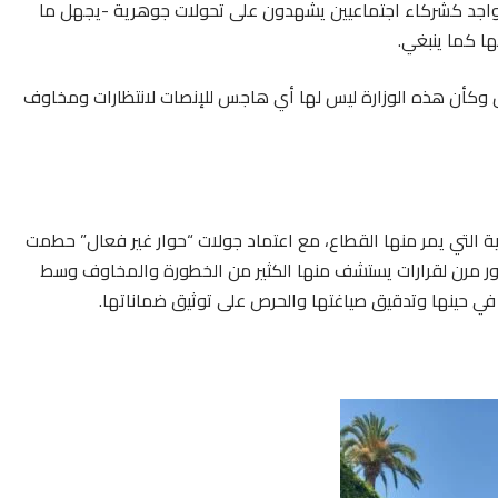
 التواجد كشركاء اجتماعيين يشهدون على تحولات جوهرية -يجهل ما
ها كما ينبغي.
ل وكأن هذه الوزارة ليس لها أي هاجس للإنصات لانتظارات ومخاوف
وية التي يمر منها القطاع، مع اعتماد جولات “حوار غير فعال” حطمت
ر مرن لقرارات يستشف منها الكثير من الخطورة والمخاوف وسط
ي حينها وتدقيق صياغتها والحرص على توثيق ضماناتها.