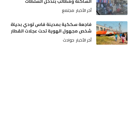
الساكنة ومطالب بتدخل السلطات
أخر الأخبار
مجتمع
فاجعة سككية بمدينة فاس تودي بحياة
شخص مجهول الهوية تحت عجلات القطار
أخر الأخبار
حوادث