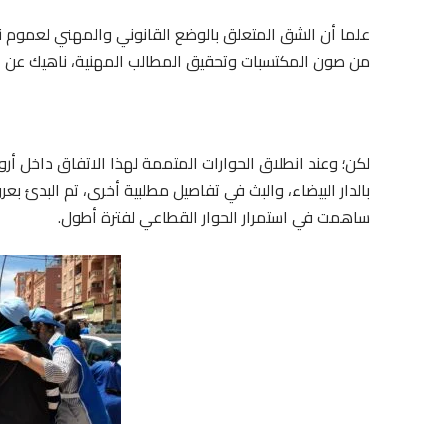
علما أن الشق المتعلق بالوضع القانوني والمهني لعموم ن
من صون المكتسبات وتحقيق المطالب المهنية، ناهيك عن عا
لكن؛ وعند انطلاق الحوارات المتممة لهذا الاتفاق داخل أر
بالدار البيضاء، والبث في تفاصيل مطلبية أخرى، تم البدئ 
ساهمت في استمرار الحوار القطاعي لفترة أطول.