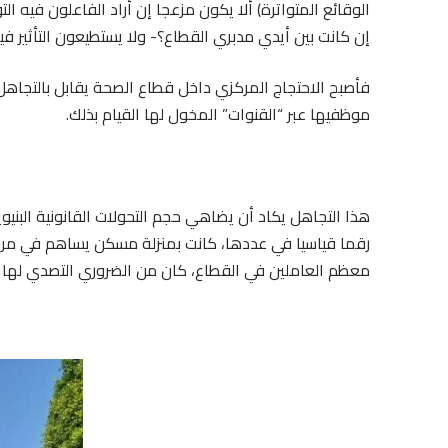
الوقائع المتواترة) ألا يكون مزعجا إن أراد الفاعلون فيه
إن كانت بين أيدي مدبري القطاع؟- ولا يستطيعون التأثير في
فأصبح الاحتجاج المركزي داخل قطاع الصحة يقابل بالتجاه
موظفيها عبر “القنوات” المخول لها القيام بذلك.
هذا التجاهل يكاد أن يضاهي حجم التحولات القانونية البني
رقما قياسيا في عددها، كانت بمنزلة مسكن يساهم في مرو
معظم العاملين في القطاع، كان من الضروري التصدي لها ف