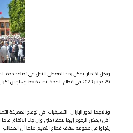
وبكل اختصار، يمكن رصد المعطى الأول في تصاعد حدة المع
29 دجنبر 2023 في قطاع الصحة، تحت ضغط وهاجس تكرار سيناريو قطاع التعليم في الصحة.
وثانيهما الدور البارز ل “التنسيقيات” في توهج المعركة الت
أقل (يمكن الرجوع إليها لاحقا) حتى وإن جاء الاتفاق عام
يتجاوز في عمومه سقف قطاع التعليم، علما أن المطالب ا