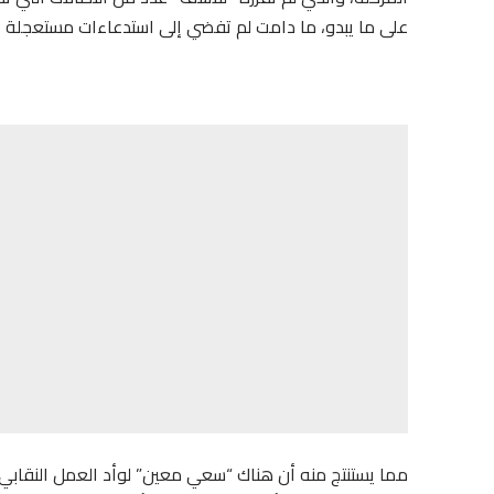
على ما يبدو، ما دامت لم تفضي إلى استدعاءات مستعجلة أو 
مما يستنتج منه أن هناك “سعي معين” لوأد العمل النقاب