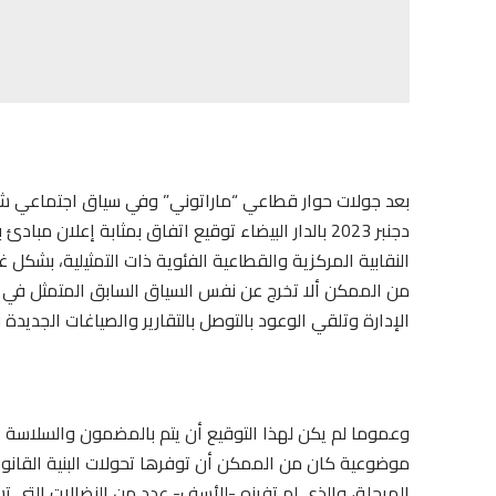
دجنبر 2023 بالدار البيضاء توقيع اتفاق بمثابة إعلا
النقابية المركزية والقطاعية الفئوية ذات التمثيلية، بشكل 
من الممكن ألا تخرج عن نفس السياق السابق المتمثل في تب
الإدارة وتلقي الوعود بالتوصل بالتقارير والصياغات الجديدة
وعموما لم يكن لهذا التوقيع أن يتم بالمضمون والسلاسة ا
موضوعية كان من الممكن أن توفرها تحولات البنية القانون
المرحلة، والذي لم تفرزه -للأسف- عدد من النضالات التي ت