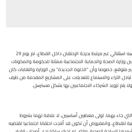
بعد جولات حوار قطاعي “ماراتوني” وفي سياق اجتماعي شبه استثنائي غير مرتبط بدرجة الإحتقان داخل القطاع، تم يوم 29
ن مبادئ بين وزارة الصحة والحماية الاجتماعية ممثلة للحكومة والمكونات
غير متوقع، خصوصا وأن “الخلوة الجديدة” بين الوزارة والنقابات كان
ادل الآراء والاستماع للتعديلات على المشاريع المقدمة من طرف
 ولا يتم تزويد الشركاء الاجتماعيين بها بشكل مسترسل.
لتي جاء بهما، لولى معطيين أساسيين، لا علاقة لهما بشروط
ية للقطاع، والمفروض أن تكون قد أنتجت احتقانا اجتماعيا تقتضيه
شهدها الساحة الصحية، والتي لم تحرك ساكنا لدى أصحاب القرار،