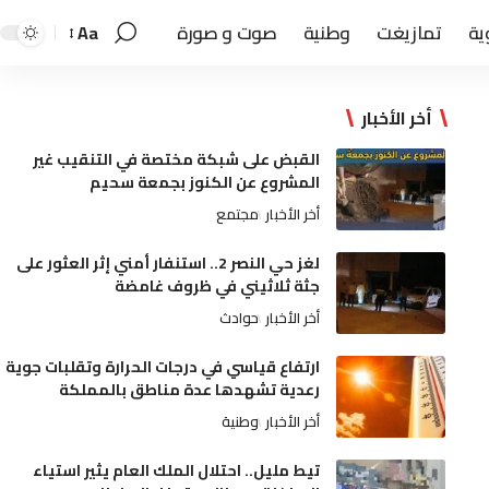
ية
تمازيغت
وطنية
صوت و صورة
Aa
أخر الأخبار
القبض على شبكة مختصة في التنقيب غير
المشروع عن الكنوز بجمعة سحيم
أخر الأخبار
مجتمع
لغز حي النصر 2.. استنفار أمني إثر العثور على
جثة ثلاثيني في ظروف غامضة
أخر الأخبار
حوادث
ارتفاع قياسي في درجات الحرارة وتقلبات جوية
رعدية تشهدها عدة مناطق بالمملكة
أخر الأخبار
وطنية
تيط مليل.. احتلال الملك العام يثير استياء