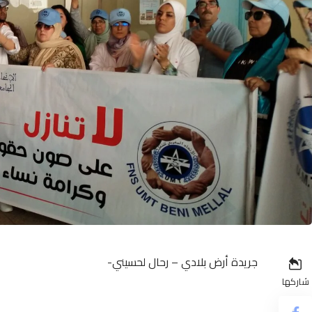
جريدة أرض بلادي – رحال لحسيني-
شاركها