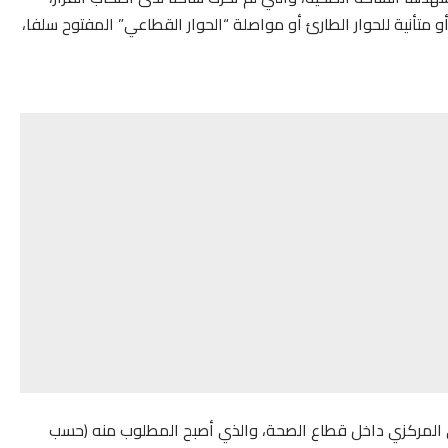
متأنية للحوار الطارئ أو مواصلة “الحوار القطاعي” المفتوح سلفا،
ي المركزي داخل قطاع الصحة، والذي أصبح المطلوب منه (حسب