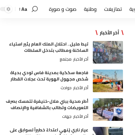
ية
تمازيغت
وطنية
صوت و صورة
Aa
أخر الأخبار
تيط مليل.. احتلال الملك العام يثير استياء
الساكنة ومطالب بتدخل السلطات
أخر الأخبار
مجتمع
فاجعة سككية بمدينة فاس تودي بحياة
شخص مجهول الهوية تحت عجلات القطار
أخر الأخبار
حوادث
أطر صحية ببني ملال-خنيفرة تتمسك بصرف
التعويضات وتطالب بالشفافية والإنصاف
أخر الأخبار
جهات
عيار ناري يُنهي اعتداءً خطيراً لسوابق على