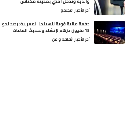
والديه وتدخل أمني بمدينة مكناس
أخر الأخبار
مجتمع
دفعة مالية قوية للسينما المغربية: رصد نحو
13 مليون درهم لإنشاء وتحديث القاعات
أخر الأخبار
ثقافة و فن