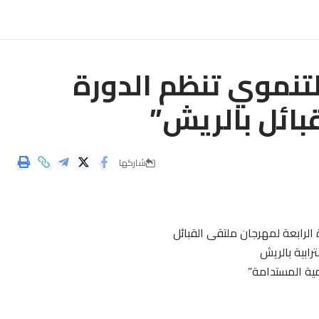
تنموي تنظم الدورة
بائل بالريش”
شاركها
الرابعة لمهرجان ملتقى القبائل
رابية بالريش
نمية المستدامة”