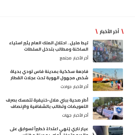
أخر الأخبار
تيط مليل.. احتلال الملك العام يثير استياء
الساكنة ومطالب بتدخل السلطات
أخر الأخبار
مجتمع
فاجعة سككية بمدينة فاس تودي بحياة
شخص مجهول الهوية تحت عجلات القطار
أخر الأخبار
حوادث
أطر صحية ببني ملال-خنيفرة تتمسك بصرف
التعويضات وتطالب بالشفافية والإنصاف
أخر الأخبار
جهات
عيار ناري يُنهي اعتداءً خطيراً لسوابق على