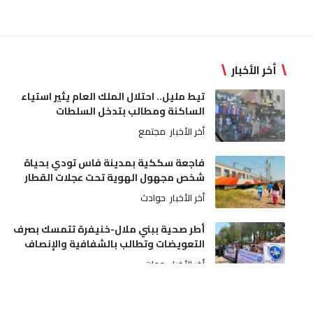
أخر الأخبار
تيط مليل.. احتلال الملك العام يثير استياء
الساكنة ومطالب بتدخل السلطات
أخر الأخبار
مجتمع
فاجعة سككية بمدينة فاس تودي بحياة
شخص مجهول الهوية تحت عجلات القطار
أخر الأخبار
حوادث
أطر صحية ببني ملال-خنيفرة تتمسك بصرف
التعويضات وتطالب بالشفافية والإنصاف
أخر الأخبار
جهات
عيار ناري يُنهي اعتداءً خطيراً لسوابق على
والديه وتدخل أمني بمدينة مكناس