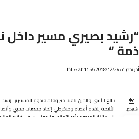
“رشيد بصيري مسير داخل نا
ذمة “
أخر تحديث : 2018/12/24 at 11:56 صباحًا
ببالغ الأسى والحزن تلقينا خبر وفاة قيدوم المسييرين رشي
الأليمة يتقدم أعضاء ومنخرطي إتحاد جمعيات محبي وأنصار ناد
شاركها
إلى عائلة المرحوم بأحر التعازي والمواسات في فقيد العائلة
وما نقول إلا ما يرضي الله إن لله وإن إليه راجعون آمين يا ر
مراسلة / سلمات – أرض بلادي