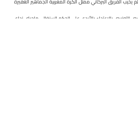
م يخيب الفريق البركاني ممثل الكرة المغربية الجماهير الغفيرة
سي التونسي بالاعتداء بالأيدي على الحكم السنغالي ماجيتي نداي،
ة الملعب.
تأهل على حساب النجم الساحلي التونسي.