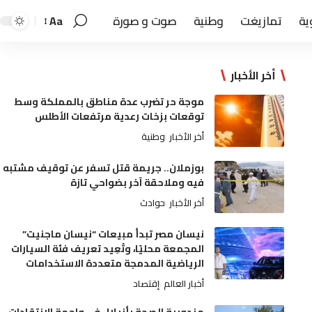
ية
تمازيغت
وطنية
صوت و صورة
Aa
أخر الأخبار
موجة حر تضرب عدة مناطق بالمملكة وسط
توقعات بزخات رعدية مرتفعات الأطلس
أخر الأخبار
وطنية
بوزملان.. جريمة قتل تسفر عن توقيف مشتبه
فيه وملاحقة آخر بضواحي تازة
أخر الأخبار
حوادث
نيسان مصر تبدأ مبيعات “نيسان ماجنيت”
المجمعة محليًا، وتُعِيد تعريف فئة السيارات
الرياضية المدمجة متعددة الاستخدامات
أخبار العالم
إقتصاد