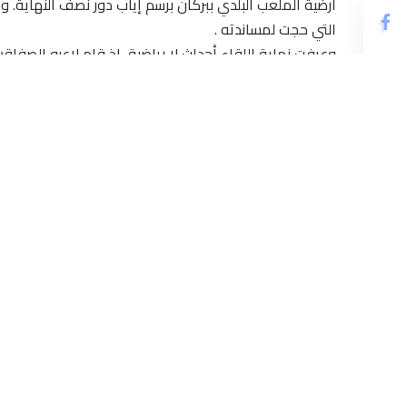
أرضية الملعب البلدي ببركان برسم إياب دور نصف النهاية. ول
التي حجت لمساندته .
وعرفت نهاية اللقاء أحداث لا رياضية، إذ قام لاعبو الصفاق
قبل أن ينجح الأمن في تخليصه منهم وإبعاده إلى خارج أرضي
وسيواجه نهضة بركان في النهائي فريق الزمالك المصري ال
مراسلة / سلمات : أرض بلادي