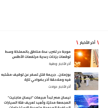
أخر الأخبار
موجة حر تضرب عدة مناطق بالمملكة وسط
توقعات بزخات رعدية مرتفعات الأطلس
أخر الأخبار
وطنية
بوزملان.. جريمة قتل تسفر عن توقيف مشتبه
فيه وملاحقة آخر بضواحي تازة
أخر الأخبار
حوادث
نيسان مصر تبدأ مبيعات “نيسان ماجنيت”
المجمعة محليًا، وتُعِيد تعريف فئة السيارات
الرياضية المدمجة متعددة الاستخدامات