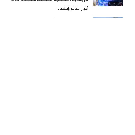
أخبار العالم
إقتصاد
مندوبية الصحة بأزيلال في واجهة الانتقادات
بسبب تدبير السكن الوظيفي وملاحقة ممرض
قضائياً
أخر الأخبار
مجتمع
الدرك الملكي بأولادعبو يواصل حربه على
ترويج الممنوعات.. مداهمة ضيعة فلاحية
بتراب جماعة بن امعاشو وحجز أزيد من أربعة
أطنان من ماء الحياة
أخر الأخبار
مجتمع