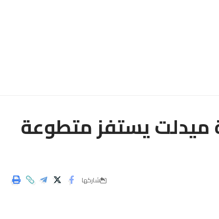
ة ميدلت يستفز متطوعة
شاركها