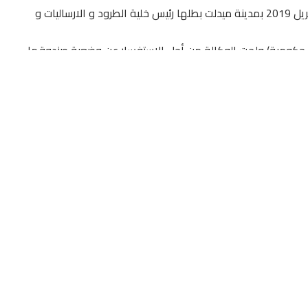
واقعة غريبة شهدتها وكالة بريد المغرب أمس الإثنين 8 أبريل 2019 بمدينة ميدلت بطلها رئيس خلية الطرود و الارساليات و
ر حكومية) ولجت الوكالة من أجل الاستفسار عن وضعية صندوقها
شتراك هذه السنة و ردت عليه قائلة أنها سددت المبلغ و لا تتذكر
ا يمليه عليه القانون استشاط غضبا في وجهها و راح يصرخ عليها
المواطنين و موظفي الوكالة الذين لم يستسيغوا طريقة تعامل
حل سوى مغادرة المكان مطأطأة الرأس و حابسة دمعها.
يُترك المواطن المغلوب على أمر تحث رحمته ومزاجه ؟؟؟!!!