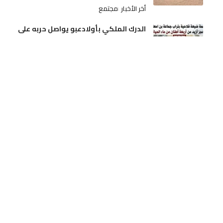
أخر الأخبار
مجتمع
الدرك الملكي بأولادعبو يواصل حربه على
ترويج الممنوعات.. مداهمة ضيعة فلاحية
بتراب جماعة بن امعاشو وحجز أزيد من أربعة
أطنان من ماء الحياة
أخر الأخبار
مجتمع
الجديدة.. آلة درس الحمص تنهي حياة فلاح
بدوار الرياينة
أخر الأخبار
حوادث
تدخلات استباقية لفرق المديرية الإقليمية بن
امسيك، سيدي عثمان و مولاي رشيد
أخر الأخبار
مجتمع