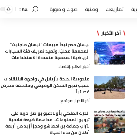
ية
تمازيغت
وطنية
صوت و صورة
Aa
أخر الأخبار
نيسان مصر تبدأ مبيعات “نيسان ماجنيت”
المجمعة محليًا، وتُعِيد تعريف فئة السيارات
الرياضية المدمجة متعددة الاستخدامات
أخبار العالم
إقتصاد
مندوبية الصحة بأزيلال في واجهة الانتقادات
بسبب تدبير السكن الوظيفي وملاحقة ممرض
قضائياً
أخر الأخبار
مجتمع
الدرك الملكي بأولادعبو يواصل حربه على
ترويج الممنوعات.. مداهمة ضيعة فلاحية
بتراب جماعة بن امعاشو وحجز أزيد من أربعة
أطنان من ماء الحياة