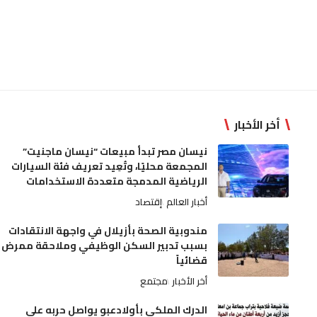
أخر الأخبار
نيسان مصر تبدأ مبيعات “نيسان ماجنيت”
المجمعة محليًا، وتُعِيد تعريف فئة السيارات
الرياضية المدمجة متعددة الاستخدامات
أخبار العالم
إقتصاد
مندوبية الصحة بأزيلال في واجهة الانتقادات
بسبب تدبير السكن الوظيفي وملاحقة ممرض
قضائياً
أخر الأخبار
مجتمع
الدرك الملكي بأولادعبو يواصل حربه على