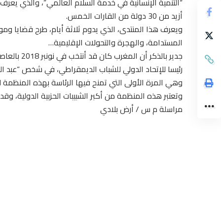
“التنمية الإنسانية في خدمة السلام العالمي”، والذي يعر
أزيد من 30 دولة من القارات الخمس.
ويعرف هذا المنتدى، الذي يدوم ثلاثة أيام، طرح قضايا وموا
المستدامة، والهجرة والتحولات الإقليمية…
جدير بالذكر أن المغرب كان قد أنتخب في نونبر 2018 بالعاصمة الفنلندية “هيلسنكي”
رئيسا للإتحاد الدولي للشباب الديمقراطي، في شخص “عبد ا
وهي المرة الأولى التي تمنح فيها الرئاسة بهذه المنظمة ل
وتعتبر هذه المنظمة من أكبر الشبيبات الحزبية الدولية، وقد أنشئت سنة 1981، وتضم في عضويته
مراسلة م س / أرض بلادي