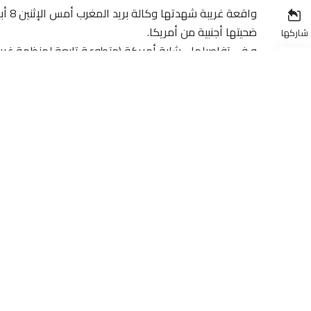
ضحيتها أجنبية من أمريكا.
شاركها
و في تفاصيلها .. شابة أمريكة (متطوعة تابعة لمنظمة غي
البريدي .. حيث أخبرها هذا المسؤول أنه يتوجب عليها دفع ا
من الموظف الذي استخلصه منها.
الا أن المسؤول و عوض أن يتعامل معها بلطف و احترام كم
باللهجة المغربية التي لا تفهمها أمام استغراب و دهشة 
الموظف الحكومي.
و مع استمرار صراخ المسؤول لم تجد الشابة الأجنبية من 
هل سيُفتح تحقيق مع هذا المسؤول أم سيتم تجاهل الأمر و 
– عن أخبار ميدلت :
– مراسلة / سلمات : أرض بلادي