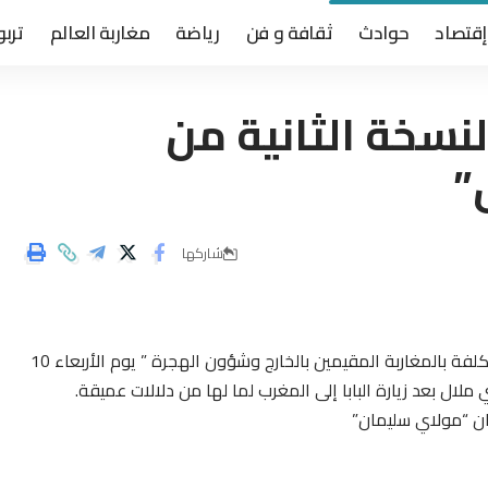
إقتصاد
حوادث
ثقافة و فن
رياضة
مغاربة العالم
تربو
نسخة الثانية من
”
شاركها
أعطى الوزير المكلف بالجالية المغربية “الوزارة المنتدبة المكلفة بالمغاربة المقيمين بالخارج وشؤون الهجرة ” يوم الأربعاء 10
ن “مولاي سليمان”