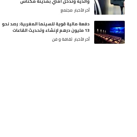
والديه وتدخل أمني بمدينة مكناس
أخر الأخبار
مجتمع
دفعة مالية قوية للسينما المغربية: رصد نحو
13 مليون درهم لإنشاء وتحديث القاعات
أخر الأخبار
ثقافة و فن