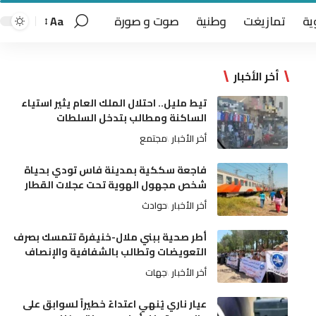
ية
تمازيغت
وطنية
صوت و صورة
Aa
أخر الأخبار
تيط مليل.. احتلال الملك العام يثير استياء
الساكنة ومطالب بتدخل السلطات
أخر الأخبار
مجتمع
فاجعة سككية بمدينة فاس تودي بحياة
شخص مجهول الهوية تحت عجلات القطار
أخر الأخبار
حوادث
أطر صحية ببني ملال-خنيفرة تتمسك بصرف
التعويضات وتطالب بالشفافية والإنصاف
أخر الأخبار
جهات
عيار ناري يُنهي اعتداءً خطيراً لسوابق على