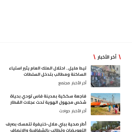
أخر الأخبار
تيط مليل.. احتلال الملك العام يثير استياء
الساكنة ومطالب بتدخل السلطات
أخر الأخبار
مجتمع
فاجعة سككية بمدينة فاس تودي بحياة
شخص مجهول الهوية تحت عجلات القطار
أخر الأخبار
حوادث
أطر صحية ببني ملال-خنيفرة تتمسك بصرف
التعويضات وتطالب بالشفافية والإنصاف