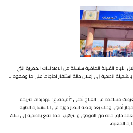
لأيام القليلة الماضية سلسلة من الاعتداءات الخطيرة التي
شغيلة الصحية إلى إعلان حالة استنفار احتجاجاً على ما وصفوه بـ
ذه الأحداث إلى ليلة 18 يونيو 2026، حين تعرضت مساعدة في العلاج تُدعى “أميمة. ع” لتهديدات صريحة
از أمني، وذلك بعد رفضه انتظار دوره في الاستشارة الطبية
مد خلق حالة من الفوضى والترهيب، مما دفع بالضحية إلى سلك
رة المعنية.