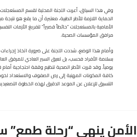
وفي هذا السياق، أعربت اللجنة المحلية لقسم المستعجلات 
الحماية اللازمة للأطر الطبية، معتبرة أن ما يقع هو نتيجة
الأمامية بالمستعجلات “حائطاً قصيراً” لتفريغ الأزمات الن
مرافق المؤسسات الصحية.
وأمام هذا الوضع، شددت اللجنة على ضرورة اتخاذ إجراءات
بسلامة الأفراد فحسب، بل تعيق السير العادي للمرفق العا
يومياً. وقد قررت الأطر الصحية تنظيم وقفة احتجاجية أمام
كافة المكونات المهنية إلى رص الصفوف والاستعداد لخوض
التنسيق للإعلان عن الموعد الدقيق لهذه الخطوة التصعيدية
الأمن ينهي “رحلة طمع” سا