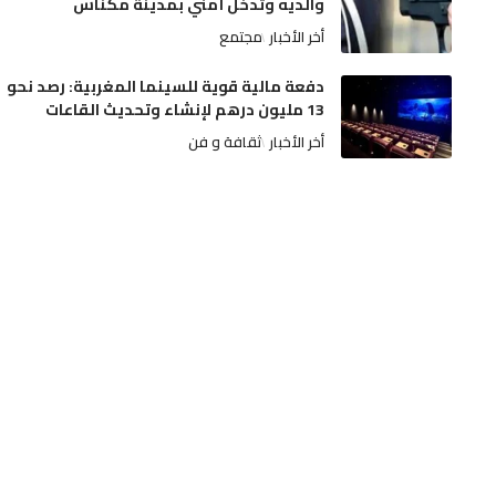
والديه وتدخل أمني بمدينة مكناس
أخر الأخبار
مجتمع
دفعة مالية قوية للسينما المغربية: رصد نحو
13 مليون درهم لإنشاء وتحديث القاعات
أخر الأخبار
ثقافة و فن