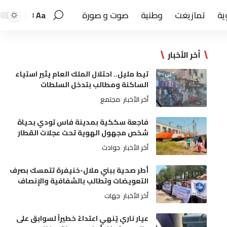
ية
تمازيغت
وطنية
صوت و صورة
Aa
أخر الأخبار
تيط مليل.. احتلال الملك العام يثير استياء
الساكنة ومطالب بتدخل السلطات
أخر الأخبار
مجتمع
فاجعة سككية بمدينة فاس تودي بحياة
شخص مجهول الهوية تحت عجلات القطار
أخر الأخبار
حوادث
أطر صحية ببني ملال-خنيفرة تتمسك بصرف
التعويضات وتطالب بالشفافية والإنصاف
أخر الأخبار
جهات
عيار ناري يُنهي اعتداءً خطيراً لسوابق على