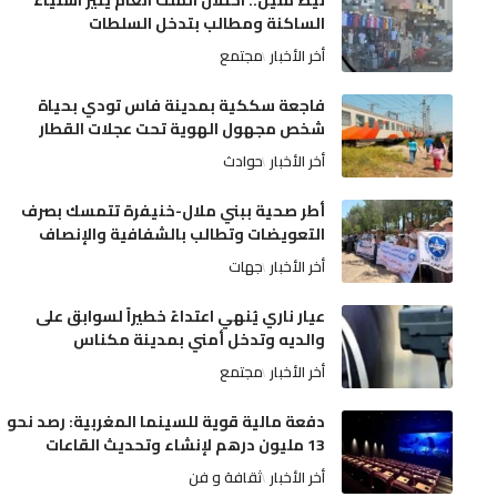
الساكنة ومطالب بتدخل السلطات
أخر الأخبار
مجتمع
فاجعة سككية بمدينة فاس تودي بحياة
شخص مجهول الهوية تحت عجلات القطار
أخر الأخبار
حوادث
أطر صحية ببني ملال-خنيفرة تتمسك بصرف
التعويضات وتطالب بالشفافية والإنصاف
أخر الأخبار
جهات
عيار ناري يُنهي اعتداءً خطيراً لسوابق على
والديه وتدخل أمني بمدينة مكناس
أخر الأخبار
مجتمع
دفعة مالية قوية للسينما المغربية: رصد نحو
13 مليون درهم لإنشاء وتحديث القاعات
أخر الأخبار
ثقافة و فن