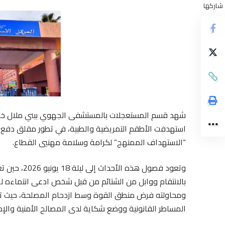
شاركها
شهد قسم المستعجلات بالمستشفى الجهوي ببني ملال خلال ا
استهدفت الأطقم التمريضية والطبية، في تطور مقلق دفع بال
“الاستهداف الممنهج” لكرامة وسلامة مهنيي القطاع.
وتعود فصول ه
بالانتقام ووابل من الشتائم من قبل شخص ادعى انتماءه لجه
ومحاولته فرض منطق القوة وسط ازدحام المصلحة، حيث تع
المساطر القانونية ووضع شكاية لدى المصالح الأمنية والإدا