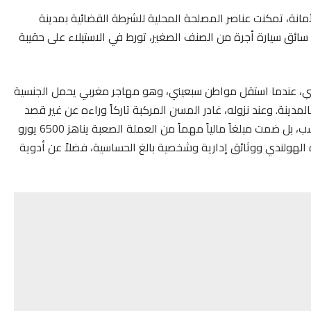
انة، تمكنت عناصر المصلحة المحلية للشرطة القضائية بمدينة
سائق سيارة أجرة من الصنف الصغير، تورط في الاستيلاء على حقيبة
، عندما استقل مواطن سبعيني، وهو مهاجر مغربي يحمل الجنسية
بالمدينة. وعند نزوله، غادر المسن المركبة تاركاً وراءه عن غير قصد
حقيبته اليدوية، والتي لم تكن تحتوي على وثائق عادية فحسب، بل ضمت مبلغاً مالياً مهماً من العملة الصعبة يناهز 6500 يورو
واز سفره الهولندي ووثائق إدارية وشخصية بالغ الحساسية، فضلاً عن أدوية