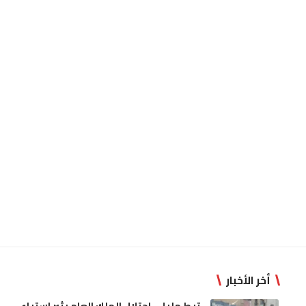
أخر الأخبار
تيط مليل.. احتلال الملك العام يثير استياء