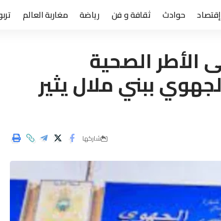
إقتصاد
حوادث
ثقافة و فن
رياضة
مغاربة العالم
تربو
ى الأطر الصحية
هوي ببني ملال يثير
شاركها