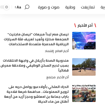
ية
تمازيغت
وطنية
صوت و صورة
Aa
أخر الأخبار
نيسان مصر تبدأ مبيعات “نيسان ماجنيت”
المجمعة محليًا، وتُعِيد تعريف فئة السيارات
الرياضية المدمجة متعددة الاستخدامات
أخبار العالم
إقتصاد
مندوبية الصحة بأزيلال في واجهة الانتقادات
بسبب تدبير السكن الوظيفي وملاحقة ممرض
قضائياً
أخر الأخبار
مجتمع
الدرك الملكي بأولادعبو يواصل حربه على
ترويج الممنوعات.. مداهمة ضيعة فلاحية
بتراب جماعة بن امعاشو وحجز أزيد من أربعة
أطنان من ماء الحياة