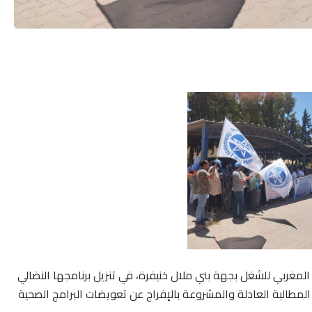
المغربي للشغل بجهة بني ملال خنيفرة، في تنزيل برنامجها النضالي
مطالبة العادلة والمشروعة بالإفراج عن تعويضات البرامج الصحية