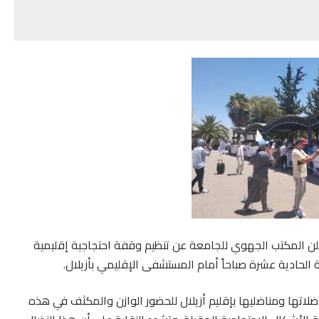
علن المكتب الجهوي للجامعة عن تنظيم وقفة احتجاجية إقليمية
تها ومناضليها بإقليم أزيلال للحضور الوازن والمكثف في هذه