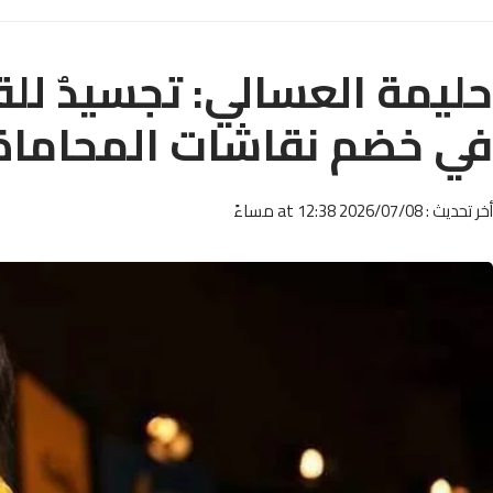
حليمة العسالي: تجسيدٌ للق
في خضم نقاشات المحاماة
أخر تحديث : 2026/07/08 at 12:38 مساءً