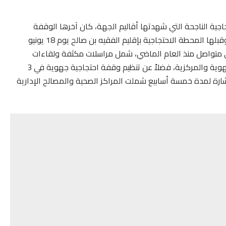
جية الناجحة التي شهدتها أقاليم الجهة، كان آخرها الوقفة
الحاشدة التي نظمت بإقليم خريبكة في 30 يونيو المنصرم، وقبلها المحطة الاحتجاجية بإقليم الفقيه بن صالح يوم 18 يونيو
تواصل منذ العام الماضي، شمل مراسلات مكثفة ولقاءات
تواصلية مع الإدارة على مختلف المستويات الإقليمية والجهوية والمركزية، فضلاً عن تنظيم وقفة احتجاجية جهوية في 3
 الشارة لمدة خمسة أسابيع شملت المراكز الصحية والمصالح الإدارية