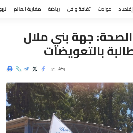
إقتصاد
حوادث
ثقافة و فن
رياضة
مغاربة العالم
تربو
لصحة: جهة بني ملال
البة بالتعويضات
شاركها