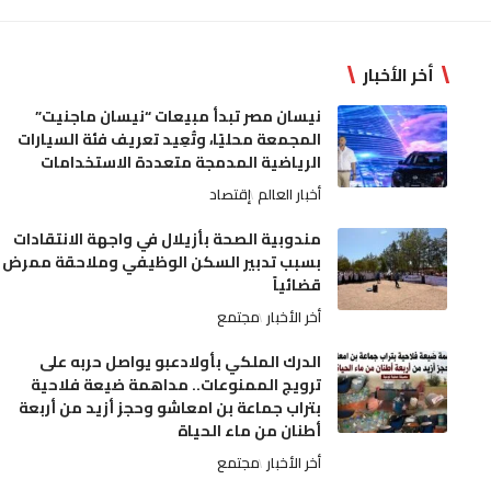
أخر الأخبار
نيسان مصر تبدأ مبيعات “نيسان ماجنيت”
المجمعة محليًا، وتُعِيد تعريف فئة السيارات
الرياضية المدمجة متعددة الاستخدامات
أخبار العالم
إقتصاد
مندوبية الصحة بأزيلال في واجهة الانتقادات
بسبب تدبير السكن الوظيفي وملاحقة ممرض
قضائياً
أخر الأخبار
مجتمع
الدرك الملكي بأولادعبو يواصل حربه على
ترويج الممنوعات.. مداهمة ضيعة فلاحية
بتراب جماعة بن امعاشو وحجز أزيد من أربعة
أطنان من ماء الحياة
أخر الأخبار
مجتمع