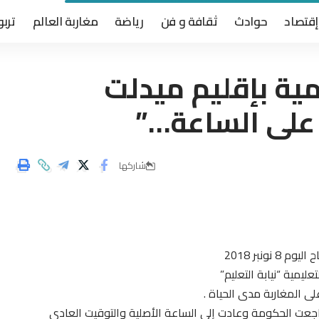
إقتصاد
حوادث
ثقافة و فن
رياضة
مغاربة العالم
تربو
ية بإقليم ميدلت
 على الساعة…”
شاركها
نبر 2018
يمية “نيابة التعليم”
ى المغاربة مدى الحياة .
راجعت الحكومة وعادت إلى الساعة الأصلية والتوقيت العادي