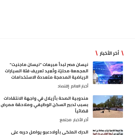
أخر الأخبار
نيسان مصر تبدأ مبيعات “نيسان ماجنيت”
المجمعة محليًا، وتُعِيد تعريف فئة السيارات
الرياضية المدمجة متعددة الاستخدامات
أخبار العالم
إقتصاد
مندوبية الصحة بأزيلال في واجهة الانتقادات
بسبب تدبير السكن الوظيفي وملاحقة ممرض
قضائياً
أخر الأخبار
مجتمع
الدرك الملكي بأولادعبو يواصل حربه على