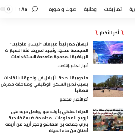
ية
تمازيغت
وطنية
صوت و صورة
Aa
أخر الأخبار
نيسان مصر تبدأ مبيعات “نيسان ماجنيت”
المجمعة محليًا، وتُعِيد تعريف فئة السيارات
الرياضية المدمجة متعددة الاستخدامات
أخبار العالم
إقتصاد
مندوبية الصحة بأزيلال في واجهة الانتقادات
بسبب تدبير السكن الوظيفي وملاحقة ممرض
قضائياً
أخر الأخبار
مجتمع
الدرك الملكي بأولادعبو يواصل حربه على
ترويج الممنوعات.. مداهمة ضيعة فلاحية
بتراب جماعة بن امعاشو وحجز أزيد من أربعة
أطنان من ماء الحياة