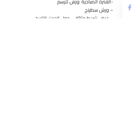
-الفترة الصباحية :ورش للرسم
– ورش سطرنج
– عرض شريط وثائقي حول الحدث التاريخي
– دوري لكرة القدم
-الفترة المسائية – مسيرة المواطنة :
إنطلقت من دار الشباب رياض الأندلس مرورا بدار الشباب ليس
شكر خاص لإدارة دار الشباب ليساسفة وإدارة دار الشباب ا
والجماعة الترابية لبلدية ليساسفة وكل من ساهم في إنجاح ه
من خلال غرس حب المواطنة في الأجيال القادمة وتعريفها 
الموازية
وفي نهاية الحفل تم توزيع الجوائز على الفائزين في مساب
لجميع المشاركين وموعدنا يتجدد في مناسبات وطنية بحول ال
توثيق / نزهة دبار – لطيفة حريدة
مراسلة / سلمات : أرض بلادي