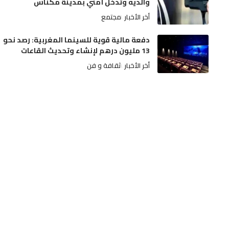
والديه وتدخل أمني بمدينة مكناس
أخر الأخبار
مجتمع
دفعة مالية قوية للسينما المغربية: رصد نحو
13 مليون درهم لإنشاء وتحديث القاعات
أخر الأخبار
ثقافة و فن