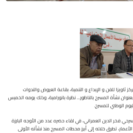
ز ثاويزا للفن و الإبداع و التنمية، بقاعة العروض والندوات
بعنوان نشأة المسرح بالناظور… نظرة بانورامية، وذلك يومه الخميس
لمسرحي فخر الدين العمراني، في لقاء حضره عدد من الأوجه البارزة
عمار، تطرق خلاله إلى أبرز محطات المسرح منذ نشأته الأولى