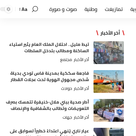
ية
تمازيغت
وطنية
صوت و صورة
Aa
أخر الأخبار
تيط مليل.. احتلال الملك العام يثير استياء
الساكنة ومطالب بتدخل السلطات
أخر الأخبار
مجتمع
فاجعة سككية بمدينة فاس تودي بحياة
شخص مجهول الهوية تحت عجلات القطار
أخر الأخبار
حوادث
أطر صحية ببني ملال-خنيفرة تتمسك بصرف
التعويضات وتطالب بالشفافية والإنصاف
أخر الأخبار
جهات
عيار ناري يُنهي اعتداءً خطيراً لسوابق على