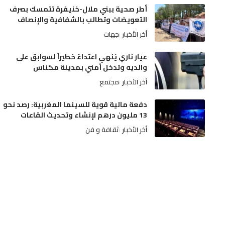
أطر صحية ببني ملال-خنيفرة تتمسك بصرف
التعويضات وتطالب بالشفافية والإنصاف
أخر الأخبار
جهات
عيار ناري يُنهي اعتداءً خطيراً لسوابق على
والديه وتدخل أمني بمدينة مكناس
أخر الأخبار
مجتمع
دفعة مالية قوية للسينما المغربية: رصد نحو
13 مليون درهم لإنشاء وتحديث القاعات
أخر الأخبار
ثقافة و فن