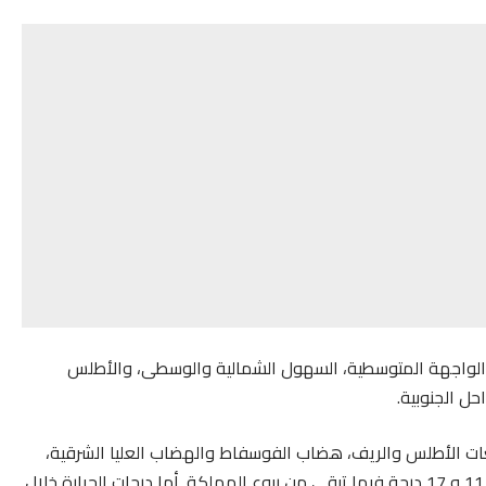
 الواجهة المتوسطية، السهول الشمالية والوسطى، والأطلس
ل الجنوبية.
ارة الدنيا ، ما بين 06 و 12 درجة بمرتفعات الأطلس والريف، هضاب الفوسفاط والهضاب العليا الشرقية،
وما بين 15 و 20 درجة بأقصى جنوب البلاد. وستكون ما بين 11 و 17 درجة فيما تبقى من ربوع المملكة. أما درجات الحرارة خلال