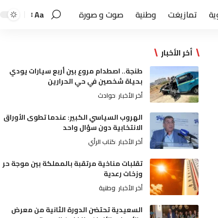
ية
تمازيغت
وطنية
صوت و صورة
Aa
أخر الأخبار
طنجة.. اصطدام مروع بين أربع سيارات يودي
بحياة شخصين في حي الحرارين
أخر الأخبار
حوادث
الهروب السياسي الكبير: عندما تطوى الأوراق
الانتخابية دون سؤال واحد
أخر الأخبار
كتاب الرأي
تقلبات مناخية مرتقبة بالمملكة بين موجة حر
وزخات رعدية
أخر الأخبار
وطنية
السعيدية تحتضن الدورة الثانية من معرض