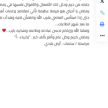
جلاله من حرم وحلل تلك الأفعال والأقوال نفسها في رمض
رمضان يا أحبتي هو فرصة عظيمة تأتي لمقاصد وغايات أهمه
حتى إذا استأنس العاصي بقرب الله واطمأن قلبه وهدأت نفس
ما بعد شهر الطاعات…
وفقنا الله وإياكم لحسن عبادته وطاعته وشكره يارب…
رمضان كريم وكل عام وأنتم بألف خير . “زكرياء -أ”
مراسلة / سلمات : أرض بلادي