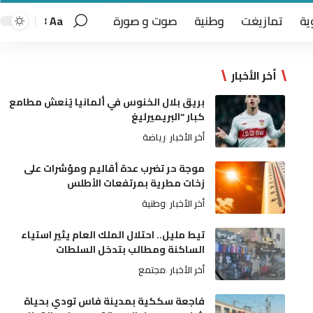
ية
تمازيغت
وطنية
صوت و صورة
Aa
أخر الأخبار
بريق بلال الخنوس في ألمانيا يُنعش مطامع
كبار “البريميرليغ
أخر الأخبار
رياضة
موجة حر تضرب عدة أقاليم ومؤشرات على
زخات مطرية بمرتفعات الأطلس
أخر الأخبار
وطنية
تيط مليل.. احتلال الملك العام يثير استياء
الساكنة ومطالب بتدخل السلطات
أخر الأخبار
مجتمع
فاجعة سككية بمدينة فاس تودي بحياة