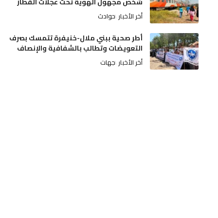
شخص مجهول الهوية تحت عجلات القطار
أخر الأخبار
حوادث
أطر صحية ببني ملال-خنيفرة تتمسك بصرف
التعويضات وتطالب بالشفافية والإنصاف
أخر الأخبار
جهات