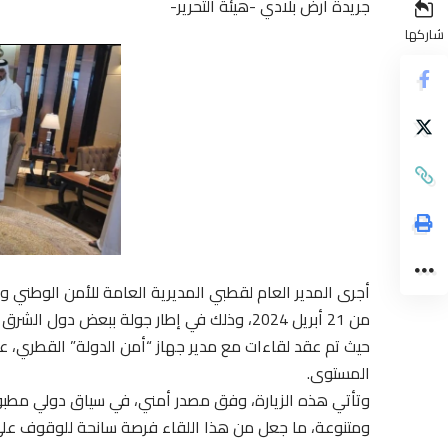
جريدة أرض بلادي -هيئة التحرير-
شاركها
أجرى المدير العام لقطبي المديرية العامة للأمن الوطني و
من 21 أبريل 2024، وذلك في إطار جولة ببعض د
حيث تم عقد لقاءات مع مدير جهاز “أمن الدولة” القطري، ع
المستوى.
وتأتي هذه الزيارة، وفق مصدر أمني، في سياق دولي مطبو
ومتنوعة، ما جعل من هذا اللقاء فرصة سانحة للوقوف على أ