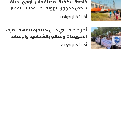
فاجعة سككية بمدينة فاس تودي بحياة
شخص مجهول الهوية تحت عجلات القطار
أخر الأخبار
حوادث
أطر صحية ببني ملال-خنيفرة تتمسك بصرف
التعويضات وتطالب بالشفافية والإنصاف
أخر الأخبار
جهات