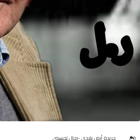
جريدة أرض بلادي -رحال لحسيني