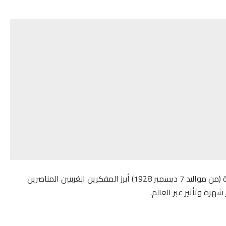
يعتبر المفكر “افرام نعوم تشومسكي” ذو الأصول اليهودية (من مواليد 7 ديسمبر 1928) أبرز المفكرين الغربيين المناصرين
شهرة وتأثير عبر العالم.