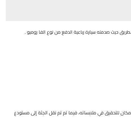
لطريق حيث صدمته سيارة رباعية الدفع من نوع الفا روميو .
لمكان للتحقيق في ملابساته، فيما تم تم نقل الجثة إلى مستودع