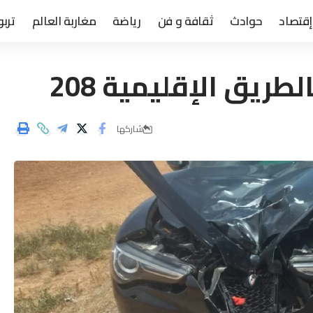
إقتصاد
حوادث
ثقافة و فن
رياضة
مغاربة العالم
تربو
طريق الإقليمية 208
شاركها