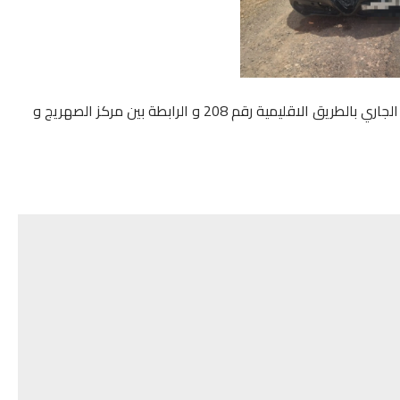
وقعت حادثة سير خطيرة بعد ززوال اليوم الخميس 27 يونيو الجاري بالطريق الاقليمية رقم 208 و الرابطة بين مركز الصهريج و