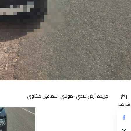
جريدة أرض بلادي -مولاي اسماعيل مكاوي
شاركها