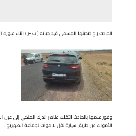
الحادث راح ضحيتها المسمى قيد حياته ( ب -ر ) اثناء عبوره ا
وفور علمها بالحادث انتقلت عناصر الدرك الملكي إلى عين ا
الأموات عن طريق سيارة نقل لا موات لجماعة الصهريج .