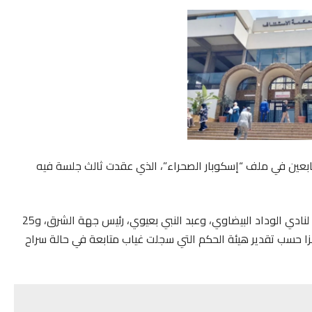
بعين في ملف “إسكوبار الصحراء”، الذي عقدت ثالث جلسة فيه
وأخرت هيئة الحكم محاكمة سعيد الناصيري، الرئيس السابق لنادي الوداد البيضاوي، وعبد النبي بعيوي، رئيس جهة الشرق، و25
أصبح جاهزا حسب تقدير هيئة الحكم التي سجلت غياب متابعة في حالة سراح