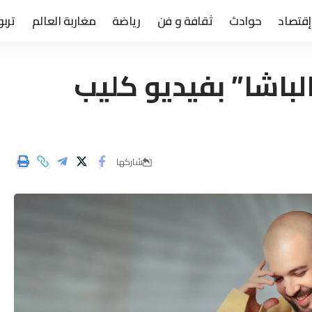
إقتصاد
حوادث
ثقافة و فن
رياضة
مغاربة العالم
تربو
لباشا” بفيديو كليب
شاركها