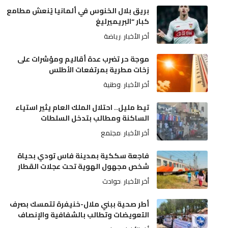
بريق بلال الخنوس في ألمانيا يُنعش مطامع
كبار “البريميرليغ
أخر الأخبار
رياضة
موجة حر تضرب عدة أقاليم ومؤشرات على
زخات مطرية بمرتفعات الأطلس
أخر الأخبار
وطنية
تيط مليل.. احتلال الملك العام يثير استياء
الساكنة ومطالب بتدخل السلطات
أخر الأخبار
مجتمع
فاجعة سككية بمدينة فاس تودي بحياة
شخص مجهول الهوية تحت عجلات القطار
أخر الأخبار
حوادث
أطر صحية ببني ملال-خنيفرة تتمسك بصرف
التعويضات وتطالب بالشفافية والإنصاف