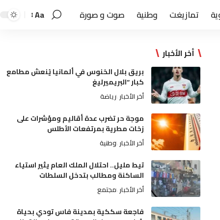
ية
تمازيغت
وطنية
صوت و صورة
Aa
أخر الأخبار
بريق بلال الخنوس في ألمانيا يُنعش مطامع
كبار “البريميرليغ
أخر الأخبار
رياضة
موجة حر تضرب عدة أقاليم ومؤشرات على
زخات مطرية بمرتفعات الأطلس
أخر الأخبار
وطنية
تيط مليل.. احتلال الملك العام يثير استياء
الساكنة ومطالب بتدخل السلطات
أخر الأخبار
مجتمع
فاجعة سككية بمدينة فاس تودي بحياة