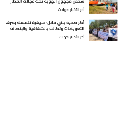
شخص مجهول الهوية تحت عجلات القطار
أخر الأخبار
حوادث
أطر صحية ببني ملال-خنيفرة تتمسك بصرف
التعويضات وتطالب بالشفافية والإنصاف
أخر الأخبار
جهات