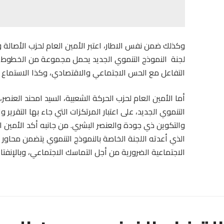
وكذلك ضمن نفس الاطار، اعتبر الأمين العام لحزب الأصالة 
لجنة النموذج التنموي الجديد يحمل مجموعة من الخطوط وا
التفاعل مع الحس الاجتماعي والاقتصادي، وكذا الاستماع ل
أما الأمين العام لحزب الحركة الشعبية، السيد امحند العنصر
التنموي الجديد، على اعتبار المرتكزات التي جاء بها التقري
والتكوين ذي جودة والعنصر البشري. من جانبه أكد الأمين العام
الذي أعدته اللجنة الخاصة بالنموذج التنموي يتضمن محاور أ
الاجتماعية الضرورية من أجل التماسك الاجتماعي، وبالإنف