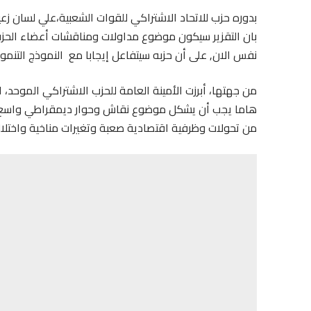
بدوره حزب للاتحاد الاشتراكي للقوات الشعبية،علي لسان زعي
بان التقزير سيكون موضوع مداولات ومناقشات أعضاء الحزب
نفس الان, على أن حزبه سيتفاعل إيجابا مع النموذج التنموي 
من جهتها، أبرزت الأمينة العامة للحزب الاشتراكي الموحد، ال
هاما يجب أن يشكل موضوع نقاش وحوار ديمقراطي واسع في
من تحولات وظرفية اقتصادية صعبة وتغيرات مناخية واختلا