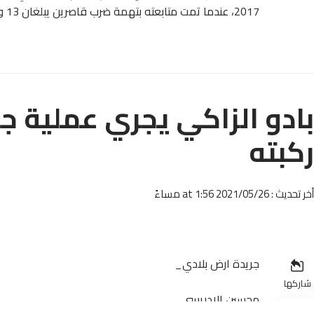
2017، عندما تمت متابعته بتهمة ضرب قاصرين يبلغان 13 و16 سنة.
بادو الزاكي يجري عملية ج
ركبته
أخر تحديث : 2021/05/26 at 1:56 مساءً
جريدة ارض بلادي_
شاركها
محسين الادريسي_