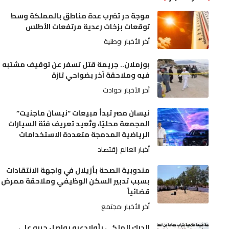
موجة حر تضرب عدة مناطق بالمملكة وسط
توقعات بزخات رعدية مرتفعات الأطلس
أخر الأخبار
وطنية
بوزملان.. جريمة قتل تسفر عن توقيف مشتبه
فيه وملاحقة آخر بضواحي تازة
أخر الأخبار
حوادث
نيسان مصر تبدأ مبيعات “نيسان ماجنيت”
المجمعة محليًا، وتُعِيد تعريف فئة السيارات
الرياضية المدمجة متعددة الاستخدامات
أخبار العالم
إقتصاد
مندوبية الصحة بأزيلال في واجهة الانتقادات
بسبب تدبير السكن الوظيفي وملاحقة ممرض
قضائياً
أخر الأخبار
مجتمع
الدرك الملكي بأولادعبو يواصل حربه على