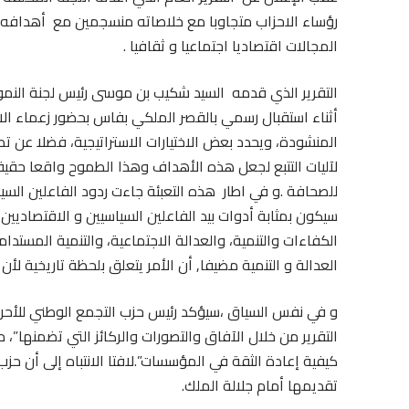
رؤساء الاحزاب متجاوبا مع خلاصاته منسجمين مع أهدافه 
المجالات اقتصاديا اجتماعيا و ثقافيا .
التقرير الذي قدمه السيد شكيب بن موسى رئيس لجنة النمود
أثناء استقبال رسمي بالقصر الملكي بفاس بحضور زعماء الا
المنشودة، ويحدد بعض الاختيارات الاستراتيجية، فضلا عن تط
لآليات التتبع لجعل هذه الأهداف وهذا الطموح واقعا حقيق
للصحافة .و في اطار هذه التعبئة جاءت ردود الفاعلين ال
سيكون بمثابة أدوات بيد الفاعلين السياسيين و الاقتصاديي
الكفاءات والتنمية، والعدالة الاجتماعية، والتنمية المستد
العدالة و التنمية مضيفا, أن الأمر يتعلق بلحظة تاريخية لأن
و في نفس السياق ،سيؤكد رئيس حزب التجمع الوطني للأحرا
التقرير من خلال الآفاق والتصورات والركائز التي تضمنها”،
كيفية إعادة الثقة في المؤسسات”.لافتا الانتباه إلى أن حز
تقديمها أمام جلالة الملك.