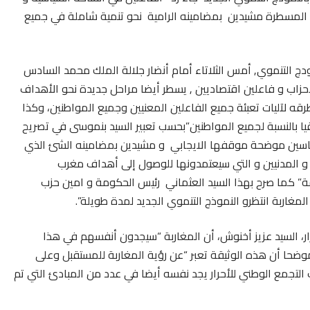
المسطرة مشيدين بمضامينه الرامية نحو تنمية شاملة في جميع
ج التنموي, أمس الثلاتاء أمام أنضار جلالة الملك محمد السادس
حزاب و فاعلين اقتصاديين , يسطر أيضا مراحل جديدة نحو الأهداف
رقه لآليات تعبئة جميع الفاعلين المعنيين وجميع المواطنين، وكذا
يا بالنسبة لجميع المواطنين”بحسب تعبير السيد بنموسى في تصريح
سياسين موضحة موقفها الايجابي و مشيدين بمضامينه الشئ الذي
ن و المدنيين و التي سيعتمدونها للوصول إلى أهداف مغرب
امة” كما صرح بهذا السيد العثماني رئيس الحكومة و امين حزب
 المغاربة انتظرو النموذج التنموي الجديد لمدة طويلة”.
ر، السيد عزيز أخنوش، أن المغاربة “سيجدون أنفسهم في هذا
 موضحا أن هذه الوثيقة تعبر “عن رؤية المغاربة للمستقبل وعلى
ب التجمع الوطني للأحرار يجد نفسه أيضا في عدد من المبادئ التي تم