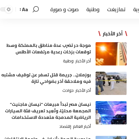
ية
تمازيغت
وطنية
صوت و صورة
Aa
أخر الأخبار
موجة حر تضرب عدة مناطق بالمملكة وسط
توقعات بزخات رعدية مرتفعات الأطلس
أخر الأخبار
وطنية
بوزملان.. جريمة قتل تسفر عن توقيف مشتبه
فيه وملاحقة آخر بضواحي تازة
أخر الأخبار
حوادث
نيسان مصر تبدأ مبيعات “نيسان ماجنيت”
المجمعة محليًا، وتُعِيد تعريف فئة السيارات
الرياضية المدمجة متعددة الاستخدامات
أخبار العالم
إقتصاد