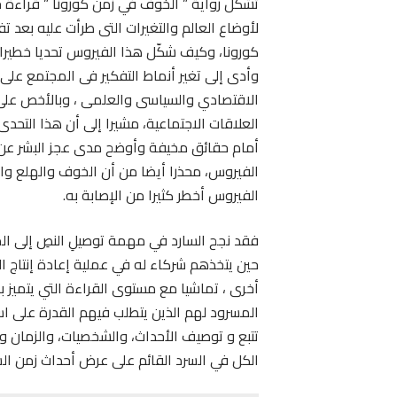
تشكل رواية ” الخوف في زمن كورونا ” قراءة 
لأوضاع العالم والتغيرات التى طرأت عليه بعد
كورونا، وكيف شكّل هذا الفيروس تحديا خطيرا
وأدى إلى تغير أنماط التفكير فى المجتمع على
الاقتصادي والسياسى والعلمى ، وبالأخص عل
العلاقات الاجتماعية، مشيرا إلى أن هذا التحدى
أمام حقائق مخيفة وأوضح مدى عجز البشر عن
الفيروس، محذرا أيضا من أن الخوف والهلع وا
الفيروس أخطر كثيرا من الإصابة به.
فقد نجح السارد في مهمة توصيلِ النصِ إلى ال
حين يتخذهم شركاء له في عملية إعادة إنتاج ا
أخرى ، تماشيا مع مستوى القراءة التي يتميز 
المسرود لهم الذين يتطلب فيهم القدرة على اس
تتبع و توصيف الأحداث، والشخصيات، والزمان و
الكل في السرد القائم على عرض أحداث زمن الس