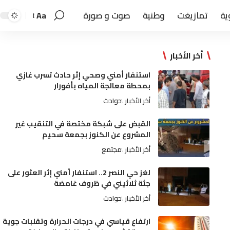
ية
تمازيغت
وطنية
صوت و صورة
Aa
أخر الأخبار
استنفار أمني وصحي إثر حادث تسرب غازي
بمحطة معالجة المياه بأفورار
أخر الأخبار
حوادث
القبض على شبكة مختصة في التنقيب غير
المشروع عن الكنوز بجمعة سحيم
أخر الأخبار
مجتمع
لغز حي النصر 2.. استنفار أمني إثر العثور على
جثة ثلاثيني في ظروف غامضة
أخر الأخبار
حوادث
ارتفاع قياسي في درجات الحرارة وتقلبات جوية