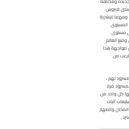
جديدة ومختلفة
 تفشى فيروس
 ومهما للبشرية
 المستوى
ى مستوى
 وضع العالم
 مواجهة هذا
لرعب من
مسرود لهم ،
لمسرود مرة
بها كل واحد من
تيعاب آليات
المكان وانصهار
رد .