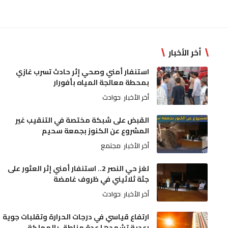
أخر الأخبار
استنفار أمني وصحي إثر حادث تسرب غازي
بمحطة معالجة المياه بأفورار
أخر الأخبار
حوادث
القبض على شبكة مختصة في التنقيب غير
المشروع عن الكنوز بجمعة سحيم
أخر الأخبار
مجتمع
لغز حي النصر 2.. استنفار أمني إثر العثور على
جثة ثلاثيني في ظروف غامضة
أخر الأخبار
حوادث
ارتفاع قياسي في درجات الحرارة وتقلبات جوية
رعدية تشهدها عدة مناطق بالمملكة