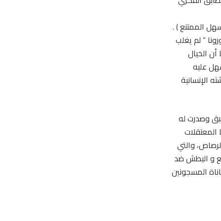
تطابق الفكري
سهل الممتنع ) .
نا ” لم يغلب
 أن الخيال
سهل عليه
ه الإنسانية
سبق وصدرت له
ا المعتقلات
لرصاص، والتي
ع و البطش ضد
ناة المسجونين