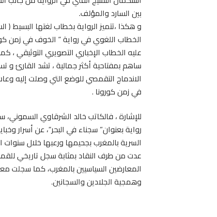
استكمال النسيج الفني في الرواية من جانب ال
بين السارد والمؤلف.
و هكذا ،تتميز الرواية بخطاب لغتها البسيط ( ال
الخطاب اللغوي في رواية ” الخوف في زمن كورو
عليه الخطاب الإخباري التصويري التوثيقي ، كما
ساهم بمفتاحية أكثر جمالية ، تشد القارئ و ت
الاندماج التقمصي للوضع التي وصلت إليه وعاشت
في زمن كورونا .
للإشارة ، فالكاتب خالد الشرقاوي السموني، 
رواية بعنوان” سجناء في البحر”، عن أسرار وخباي
السرية بالمغرب بجحيمها ورعبها خلال سنوات ا
عدت من طرف النقاد بمثابة سجل تاريخي للقم
المعارضين السياسيين بالمغرب، كما سجلت معا
وهمجية الجلادين والسجانين.