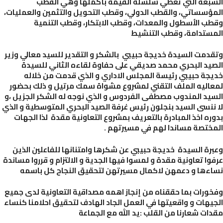
بعة التي تغطي سلسلة القيمة بأكملها وهي القطب
ؤسساتي، والقطب الدولي، وقطب التحويل والتثمين والعمليات،
ب الأسطول والمعدات، وقطب الابتكار، وقطب التنمية
ستدامة، وقطب التنشيط
دمت السيدة خديجة حبيبي بالشكر و التقدير للسيد معالي وزير
يد البحري محمد صديقي على حفاوة لقاءه الثاني للسيدة
جة حبيبي رئيسة المجلس الاداري و الذي قدمت من خلاله
اليه الملف التقني لمشروع مشواة سمك مرتيل و ذلك بحضور
يد المندوب مصطفى الفردوس و الذي نوجه له الشكر الجزيل ،و
ننسى السيد بنجلون رئيس غرفة الصيد البحري المتوسطية و الذي
ره اخذ المبادرة بالتعريف بمشروع التعاونية مقدة لذا الجهات
ختصة مساندا لهم في مسيرتهم .
رة السيدة خديجة حبيبي عن شكرها وامتنانها للفاعلين الذين
وا تعاونية مقدة و لمسوا فيها الجدية و الالتزام و قرروا مساندة
ءها و دعمهن لاكمال مسيرتهن لتحقيق النجاح كل باسمه
ورات بما حققناه من إنجاز اهمه مصداقية التعاونية لدى جميع
يهات و واقعيتها في العمل الجاد الهادف لتحقيق احلامنا كنساء
ات شعارنا من القلب :يد الله مع الجماعة