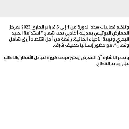
وتنظم فعاليات هذه الدورة من 1 إلى 5 فبراير الجاري 2023 بمركز
عارض اليوتيس بمدينة أكادير، تحت شعار: ” استدامة الصيد
حري وتربية الأحياء المائية: رافعة من أجل اقتصاد أزرق شامل
ال”، مع حضور إسبانيا كضيف شرف.
در الاشارة أن المعرض يعتبر فرصة كبيرة لتبادل الأفكار والاطلاع
 جديد القطاع.