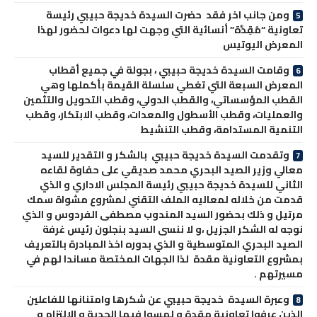
ومن جانب اخر فقد حضرت السيدة خديجة حبيبي رئيسة
تعاونية “مُقِدَّة” أنسائية التي وجهت لها دعوات لحضور لهذا
المعرض اليوتيس
وقامت السيدة خديجة حبيبي ، بجولة في جميع أقطاب
المعرض السبعة التي تغطي سلسلة القيمة بأكملها وهي
القطب المؤسساتي، والقطب الدولي، وقطب التحويل والتثمين
والعمليات، وقطب الأسطول والمعدات، وقطب الابتكار، وقطب
التنمية المستدامة، وقطب التنشيط
وتقدمت السيدة خديجة حبيبي بالشكر و التقدير للسيد
معالي وزير الصيد البحري محمد صديقي على حفاوة لقاءه
الثاني للسيدة خديجة حبيبي رئيسة المجلس الاداري و الذي
قدمت من خلاله لمعاليه الملف التقني لمشروع مشواة سمك
مرتيل و ذلك بحضور السيد المندوب مصطفى الفردوس و الذي
نوجه له الشكر الجزيل ،و لا ننسى السيد بنجلون رئيس غرفة
الصيد البحري المتوسطية و الذي بدوره اخذ المبادرة بالتعريف
بمشروع التعاونية مقدة لذا الجهات المختصة مساندا لهم في
مسيرتهم .
وعبرة السيدة خديجة حبيبي عن شكرها وامتنانها للفاعلين
الذين عرفوا تعاونية مقدة و لمسوا فيها الجدية و الالتزام و