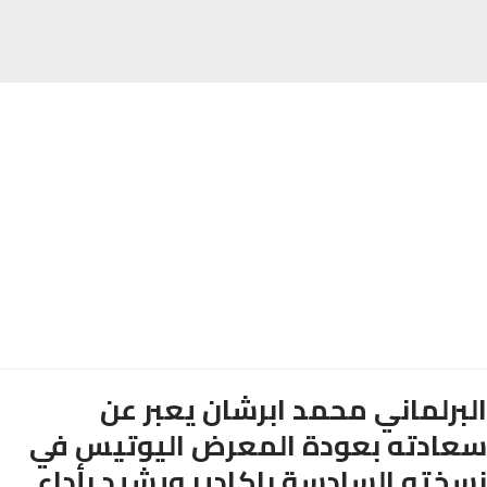
برلماني محمد ابرشان يعبر عن
ادته بعودة المعرض اليوتيس في
خته السادسة باكادير ويشيد بأداء