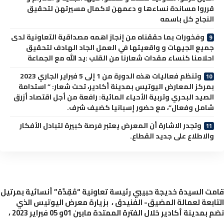
قرروا مساندة نساءها و دعمهن لاكمال مسيرتهن لتحقيق
النجاح كل باسمه
وفخورات بما حققناه من إنجاز اهمه مصداقية التعاونية لدى
جميع الجيهات و واقعيتها في العمل الجاد الهادف لتحقيق
احلامنا كنساء مقدات شعارنا من القلب :يد الله مع الجماعة
وتنظم فعاليات هذه الدورة من 1 إلى 5 فبراير الجاري 2023
بمركز المعارض اليوتيس بمدينة أكادير، تحت شعار: ” استدامة
الصيد البحري وتربية الأحياء المائية: رافعة من أجل اقتصاد أزرق
شامل وفعال”، مع حضور إسبانيا كضيف شرف.
وتجدر الاشارة أن المعرض يعتبر فرصة كبيرة لتبادل الأفكار
والاطلاع على جديد القطاع.
ت السيدة خديجة حبيبي رئيسة تعاونية “مُقِدَّة” أنسائية بمرتيل
ابعة لعمالة المضيق- الفنيدق ، بزيارة معرض اليوتيس الذي
مدينة أكادير خلال الفترة الممتدة مابين 01و 05 فبراير 2023 ،