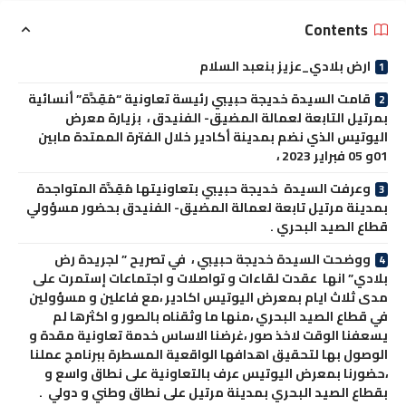
Contents
ارض بلادي_عزيز بنعبد السلام
قامت السيدة خديجة حبيبي رئيسة تعاونية “مُقِدَّة” أنسائية
بمرتيل التابعة لعمالة المضيق- الفنيدق ، بزيارة معرض
اليوتيس الذي نضم بمدينة أكادير خلال الفترة الممتدة مابين
01و 05 فبراير 2023 ،
وعرفت السيدة خديجة حبيبي بتعاونيتها مُقِدَّة المتواجدة
بمدينة مرتيل تابعة لعمالة المضيق- الفنيدق بحضور مسؤولي
قطاع الصيد البحري .
ووضحت السيدة خديجة حبيبي ، في تصريح ” لجريدة رض
بلادي” انها عقدت لقاءات و تواصلات و اجتماعات إستمرت على
مدى ثلاث ايام بمعرض اليوتيس اكادير ،مع فاعلين و مسؤولين
في قطاع الصيد البحري ،منها ما وثقناه بالصور و اكثرها لم
يسعفنا الوقت لاخذ صور ،غرضنا الاساس خدمة تعاونية مقدة و
الوصول بها لتحقيق اهدافها الواقعية المسطرة ببرنامج عملنا
،حضورنا بمعرض اليوتيس عرف بالتعاونية على نطاق واسع و
بقطاع الصيد البحري بمدينة مرتيل على نطاق وطني و دولي .