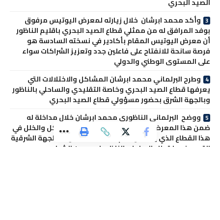
الصيد البحري
وأكد محمد ابرشان خلال زيارته لمعرض اليوتيس مرفوق
بوفد المرافق له من ممثلي قطاع الصيد البحري باقليم الناظور
أن معرض اليوتيس المقام بأكادير في نسخته السادسة هو
فرصة سانحة للانفتاح على فاعلين جدد وتعزيز الشراكات سواء
على المستوى الوطني والدولي
وطرح البرلماني محمد ابرشان المشاكل والاختلالات التي
يعرفها قطاع الصيد البحري وخاصة التقليدي والساحلي بالناظور
وبالجهة الشرق بحضور مسؤولي قطاع الصيد البحري
ووضح البرلماني الناظوري محمد ابرشان خلال مداخلة له
ضمن هذا المعرض المقام باكادير عددا من المشاكل والخلل في
هذا القطاع الذي يعد من اهم القطاعات الحيوية بالجهة الشرقية
التي يوفرها قطاع الساحل بالناظور لعدد من الشباب
ومن جانب اخر قد حضر ممثل القطاع الصيد البحري رئيس
جمعية مراكب الصيد الجر بإقليم الناظور و نائب برلماني عن
إقليم الناظور محمد ابرشان و نائب رئيس جماعة ايعزانن السيد
حمزة بركوش بالإضافة الى حضور السيد مصطفى بوروئ عضو
في الغرفة الصيد البحري المتوسطية وممثل الغرفة بولاية
الجهة الشرقية والتي وجهت لهما دعوات لحضور هذا المعرض