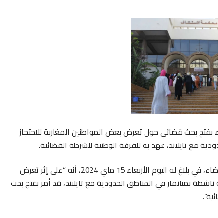
ضاء بفتح بحث قضائي حول تعرض بعض المواطنين المغاربة للاحتجاز
ية مع تايلاند، عهد به للفرقة الوطنية للشرطة القضائية.
وأعلن الوكيل العام للملك لدى محكمة الاستئناف بالدار البيضاء، في بلاغ له اليوم الأربعاء 15 ماي 2024، أنه “على إثر تعرض
ناشطة بميانمار في المناطق الحدودية مع تايلاند، قد أمر بفتح بحث
ية”.