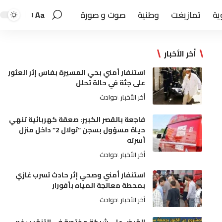
ية
تمازيغت
وطنية
صوت و صورة
Aa
أخر الأخبار
استنفار أمني بحي المسيرة بفاس إثر العثور
على جثة في حالة تحلل
أخر الأخبار
حوادث
فاجعة بالقصر الكبير: صعقة كهربائية تنهي
حياة مسؤول بسجن “تولال 2” داخل منزل
أسرته
أخر الأخبار
حوادث
استنفار أمني وصحي إثر حادث تسرب غازي
بمحطة معالجة المياه بأفورار
أخر الأخبار
حوادث