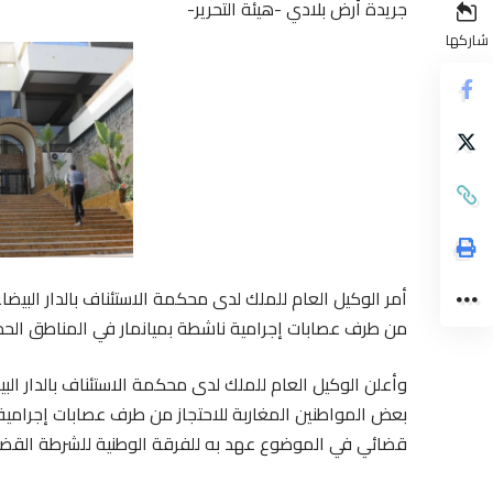
جريدة أرض بلادي -هيئة التحرير-
شاركها
أمر الوكيل العام للملك لدى محكمة الاستئناف بالدار البي
من طرف عصابات إجرامية ناشطة بميانمار في المناطق الحدود
بعض المواطنين المغاربة للاحتجاز من طرف عصابات إجرامية 
قضائي في الموضوع عهد به للفرقة الوطنية للشرطة القضائ