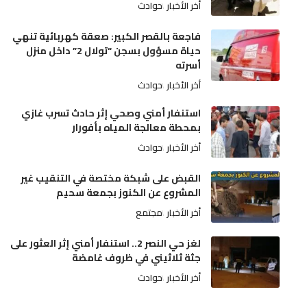
أخر الأخبار
حوادث
فاجعة بالقصر الكبير: صعقة كهربائية تنهي
حياة مسؤول بسجن “تولال 2” داخل منزل
أسرته
أخر الأخبار
حوادث
استنفار أمني وصحي إثر حادث تسرب غازي
بمحطة معالجة المياه بأفورار
أخر الأخبار
حوادث
القبض على شبكة مختصة في التنقيب غير
المشروع عن الكنوز بجمعة سحيم
أخر الأخبار
مجتمع
لغز حي النصر 2.. استنفار أمني إثر العثور على
جثة ثلاثيني في ظروف غامضة
أخر الأخبار
حوادث