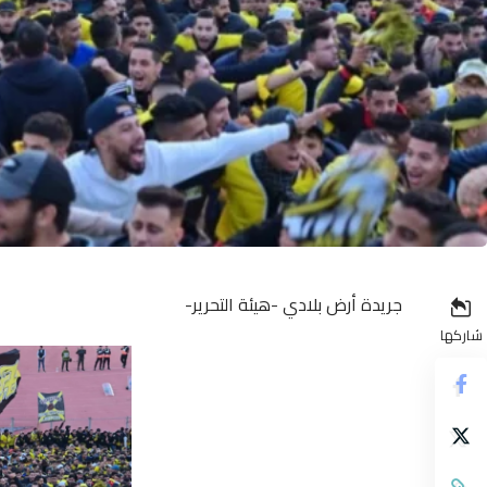
جريدة أرض بلادي -هيئة التحرير-
شاركها