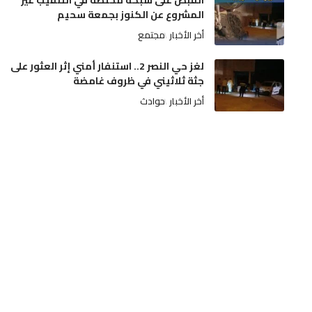
القبض على شبكة مختصة في التنقيب غير
المشروع عن الكنوز بجمعة سحيم
أخر الأخبار
مجتمع
لغز حي النصر 2.. استنفار أمني إثر العثور على
جثة ثلاثيني في ظروف غامضة
أخر الأخبار
حوادث