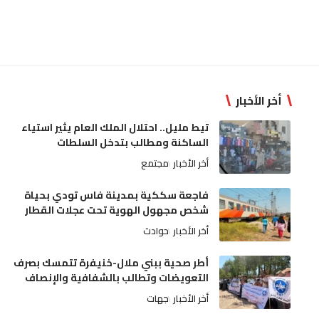
أخر الأخبار
تيط مليل.. احتلال الملك العام يثير استياء
الساكنة ومطالب بتدخل السلطات
أخر الأخبار
مجتمع
فاجعة سككية بمدينة فاس تودي بحياة
شخص مجهول الهوية تحت عجلات القطار
أخر الأخبار
حوادث
أطر صحية ببني ملال-خنيفرة تتمسك بصرف
التعويضات وتطالب بالشفافية والإنصاف
أخر الأخبار
جهات