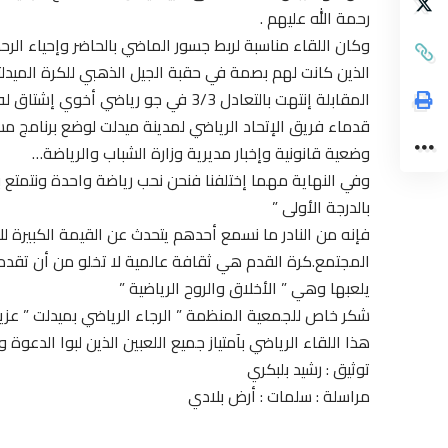
رحمة الله عليهم .
وكان اللقاء مناسبة لربط جسور الماضي بالحاضر وإحياء الرحم 
الذين كانت لهم بصمة في حقبة الجيل الذهبي للكرة الميدلتي
المقابلة إنتهت بالتعادل 3/3 في جو رياضي أخوي إشتاق له اللاعبين وهذه رسالة موجهة لجمعية
قدماء فريق الإتحاد الرياضي لمدينة ميدلت لوضع برنامج 
وضعية قانونية وإخبار مديرية وزارة الشباب والرياضة…
وفي النهاية مهما إختلفنا فنحن نحب رياضة واحدة ونتمتع ب
بالدرجة الأولى ”
فإنه من النادر ما نسمع أحدهم يتحدث عن القيمة الكبيرة للأ
المجتمع.كرة القدم هي ثقافة عالمية لا تخلو من أن تقدم
يلعبها وهي ” الأخلاق والروح الرياضية ”
شكر خاص للجمعية المنظمة ” الرجاء الرياضي بميدلت ” عزي
هذا اللقاء الرياضي بآمتياز جميع اللعبين الذين لبوا الدعو
توثيق : رشيد بلبكري
مراسلة : سلمات : أرض بلادي