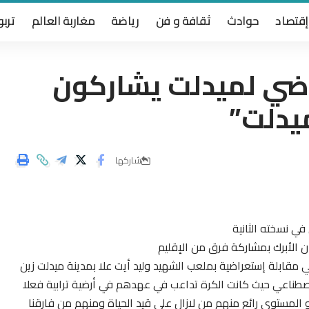
إقتصاد
حوادث
ثقافة و فن
رياضة
مغاربة العالم
تربو
ياضي لميدلت يشاركون
يدلت”
شاركها
ي نسخته الثانية
 الأبرك بمشاركة فرق من الإقليم
ى اللاعبين القدامى زوال أمس الجمعة 24/5/2019 في مقابلة إستعراضية بملعب الشهيد وليد أيت علا بمدينة ميدلت زين
إصطناعي حيث كانت الكرة تداعب في عهدهم في أرضية ترابية فعلا
و المستوى رائع منهم من لازال على قيد الحياة ومنهم من فارقنا