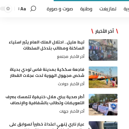
ية
تمازيغت
وطنية
صوت و صورة
Aa
أخر الأخبار
تيط مليل.. احتلال الملك العام يثير استياء
الساكنة ومطالب بتدخل السلطات
أخر الأخبار
مجتمع
فاجعة سككية بمدينة فاس تودي بحياة
شخص مجهول الهوية تحت عجلات القطار
أخر الأخبار
حوادث
أطر صحية ببني ملال-خنيفرة تتمسك بصرف
التعويضات وتطالب بالشفافية والإنصاف
أخر الأخبار
جهات
عيار ناري يُنهي اعتداءً خطيراً لسوابق على