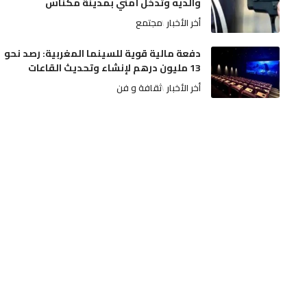
والديه وتدخل أمني بمدينة مكناس
أخر الأخبار
مجتمع
دفعة مالية قوية للسينما المغربية: رصد نحو
13 مليون درهم لإنشاء وتحديث القاعات
أخر الأخبار
ثقافة و فن