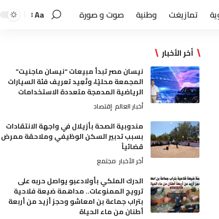
ية
تمازيغت
وطنية
صوت و صورة
Aa
أخر الأخبار
نيسان مصر تبدأ مبيعات “نيسان ماجنيت”
المجمعة محليًا، وتُعِيد تعريف فئة السيارات
الرياضية المدمجة متعددة الاستخدامات
أخبار العالم
إقتصاد
مندوبية الصحة بأزيلال في واجهة الانتقادات
بسبب تدبير السكن الوظيفي وملاحقة ممرض
قضائياً
أخر الأخبار
مجتمع
الدرك الملكي بأولادعبو يواصل حربه على
ترويج الممنوعات.. مداهمة ضيعة فلاحية
بتراب جماعة بن امعاشو وحجز أزيد من أربعة
أطنان من ماء الحياة