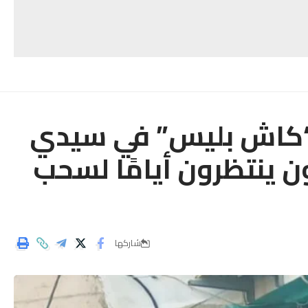
 “كاش بليس” في سيدي
 ينتظرون أيامًا لسحب
شاركها