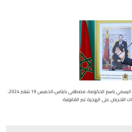
أعلن الوزير المنتدب المكلف بالعلاقات مع البرلمان، الناطق الرسمي باسم الحكومة، مصطفى بايتاس،الخميس 19 شتنبر 2024،