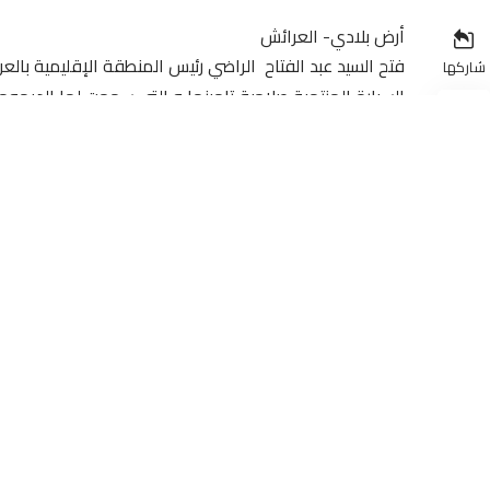
أرض بلادي- العرائش
فتح السيد عبد الفتاح الراضي رئيس المنطقة الإقليمية بال
شاركها
السيارة المنتهية صلاحية تامينها و التي سمحت لها الديمو
محاولة
مصادر مطلعة على ان السيارة اودعت مستودع حجز السيارات ا
صحة ما راج حول انتهاء صلاحية تامين السيارة منتصف ليلة 
الواحدة صباحا من يوم الاحد.
هذا و قد باشر رئيس المنطقة الاقليمية للامن الوطني تحقي
حجزها بالمحجز، حيث من المنتظر ان يتابعا اداريا على هذا ال
الحسنة لمحاربة كل انواع المحاباة و الاخطاء التي قد تسف