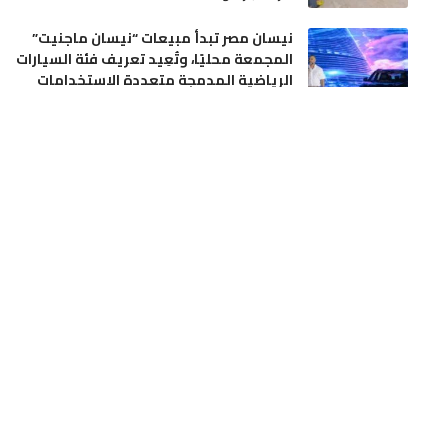
نيسان مصر تبدأ مبيعات “نيسان ماجنيت”
المجمعة محليًا، وتُعِيد تعريف فئة السيارات
الرياضية المدمجة متعددة الاستخدامات
أخبار العالم
إقتصاد
مندوبية الصحة بأزيلال في واجهة الانتقادات
بسبب تدبير السكن الوظيفي وملاحقة ممرض
قضائياً
أخر الأخبار
مجتمع
الدرك الملكي بأولادعبو يواصل حربه على
ترويج الممنوعات.. مداهمة ضيعة فلاحية
بتراب جماعة بن امعاشو وحجز أزيد من أربعة
أطنان من ماء الحياة
أخر الأخبار
مجتمع