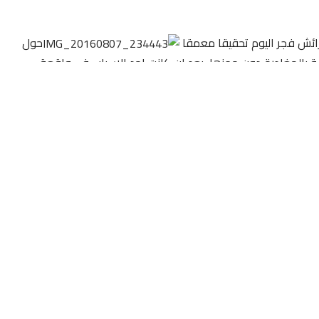
عرائش فجر اليوم تحقيقا معمقا
حول
مة بالمغادرة دون حجزها، بعد ان كانت احد الاسباب في واقعة
 الاعتداء التي طالت كل من طاقمي العرائش24 و بلادي، و قد اشرف على التحقيق بنفسه في القضية، حيث افادت
لتابع لجماعة العرائش على الساعة الرابعة صباحا، بعد التاكد من
السبت- الاحد، في حين سائق السيارة المشتكى به كان يقودها عند
قا مع الشرطيين اللذان سمحا بمغادرة السيارة دون مصادرتها و
خرق القانوني، في خطوة اثبتت ادارة الامن الوطني بالاقليم عن نيتها
ر عن عواقب وخيمة، و ذلك خدمة للصالح العام.