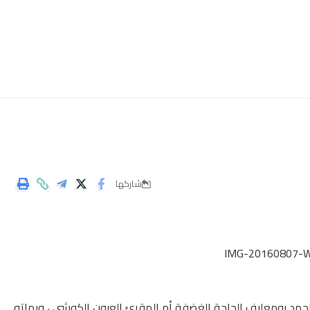
شاركها
ربها يوم الخميس 4 غشت 2016 خالة الاخ احمد بومعليف الحاجة الغضفة أم المقرئ العيون الكوشي ، وبهاته