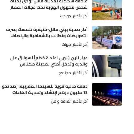
فاجعة سككية بمدينة فاس تودي بحياة
شخص مجهول الهوية تحت عجلات القطار
أخر الأخبار
حوادث
أطر صحية ببني ملال-خنيفرة تتمسك بصرف
التعويضات وتطالب بالشفافية والإنصاف
أخر الأخبار
جهات
عيار ناري يُنهي اعتداءً خطيراً لسوابق على
والديه وتدخل أمني بمدينة مكناس
أخر الأخبار
مجتمع
دفعة مالية قوية للسينما المغربية: رصد نحو
13 مليون درهم لإنشاء وتحديث القاعات
أخر الأخبار
ثقافة و فن