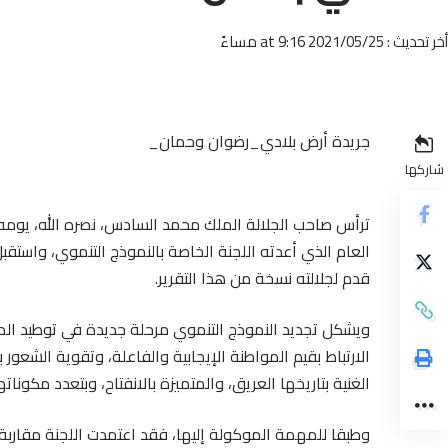
أخر تحديث : 2021/05/25 at 9:16 مساءً
جريدة أرض بلادي_رضوان وحمان_
شاركها
العام الذي أعدته اللجنة الخاصة بالنموذج التنموي، واستق
قدم لجلالته نسخة من هذا التقرير.
ويشكل تجديد النموذج التنموي مرحلة جديدة في توطيد الم
الارتباط بقيم المواطنة الإيجابية والفاعلة، وتقوية الشعور با
الغنية بتاريخها العريق، والمتميزة بالانفتاح، وبتعدد مكوناتها
وطبقا للمهمة الموكولة إليها، فقد اعتمدت اللجنة مقاربة 