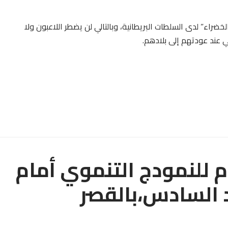
خضراء” لدى السلطات البريطانية، وبالتالي لن يضطر اللاعبون ولا
 عند عودتهم إلى بلادهم.
م للنمودج التنموي أمام
 السادس،بالقصر