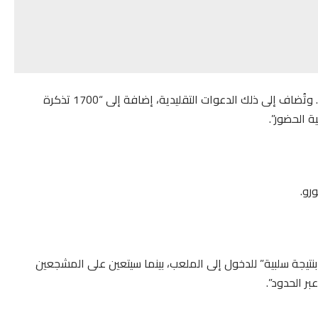
وكان “ويفا” قد خصص بالفعل ستة آلاف تذكرة لكل فريق. وتُضاف إلى ذلك الدعوات التقليدية، إضافة إلى “1700 تذكرة
 الحضور”.
سيُطلب من المشجعين “تقديم دليل على اختبار كوفيد-19 بنتيجة سلبية” للدخول إلى الملعب، بينما سيتعين على المشجعين
بر الحدود”.