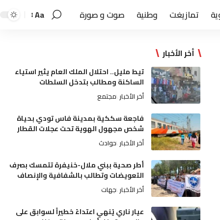
ية
تمازيغت
وطنية
صوت و صورة
Aa
أخر الأخبار
تيط مليل.. احتلال الملك العام يثير استياء
الساكنة ومطالب بتدخل السلطات
أخر الأخبار
مجتمع
فاجعة سككية بمدينة فاس تودي بحياة
شخص مجهول الهوية تحت عجلات القطار
أخر الأخبار
حوادث
أطر صحية ببني ملال-خنيفرة تتمسك بصرف
التعويضات وتطالب بالشفافية والإنصاف
أخر الأخبار
جهات
عيار ناري يُنهي اعتداءً خطيراً لسوابق على