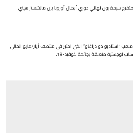
لن الاتحاد الأوروبي لكرة القدم (ويفا) الثلاثاء أن 16500 متفرج سيحضرون نهائي دوري أبطال أوروبا بين مانشستر سيتي
عب “استاديو دو دراغاو” الذي اختير في منتصف أيار/مايو الحالي
اب لوجستية متعلقة بجائحة كوفيد-19.