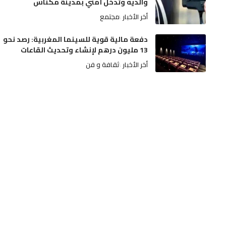
والديه وتدخل أمني بمدينة مكناس
أخر الأخبار
مجتمع
دفعة مالية قوية للسينما المغربية: رصد نحو
13 مليون درهم لإنشاء وتحديث القاعات
أخر الأخبار
ثقافة و فن