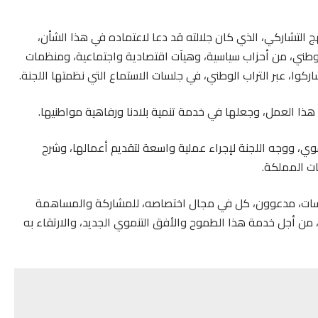
نهج التشاركي، الذي كان جلالته قد دعا لاعتماده في هذا الشأن،
طني، من أحزاب سياسية، وهيآت اقتصادية واجتماعية، ومنظمات
ركوا، عبر التراب الوطني، في جلسات الاستماع التي نظمتها اللجنة.
 هذا العمل، وجعلها في خدمة تنمية بلادنا ورفاهية مواطنيها.
نموي، ووجه اللجنة لإجراء عملية واسعة لتقديم أعمالها، وشرح
ات المملكة.
سسات، مدعوون، كل في مجال اختصاصه، للمشاركة والمساهمة
ر، من أجل خدمة هذا الطموح والأفق التنموي الجديد، والارتقاء به