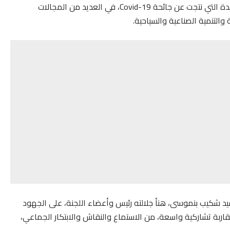
الخصوص، من استكشاف وتدارس التحديات والتغييرات الجديدة التي نتجت عن جائحة Covid-19، في العديد من المجالات
والتنمية الصناعية والسياحية.
يد شكيب بنموسى، هنأ جلالته رئيس وأعضاء اللجنة، على الجهود
مقاربة تشاركية واسعة، من الاستماع والنقاش والابتكار الجماعي،