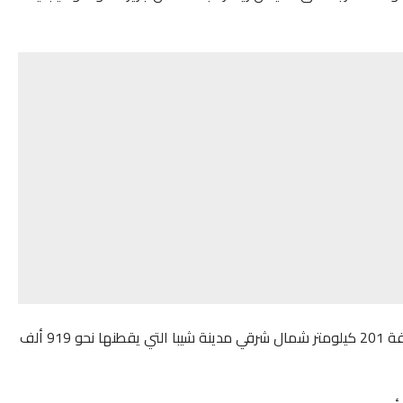
وذكر المركز أن الهزة سُجلت على عمق 20 كيلومترا ومسافة 201 كيلومتر شمال شرقي مدينة شيبا التي يقطنها نحو 919 ألف