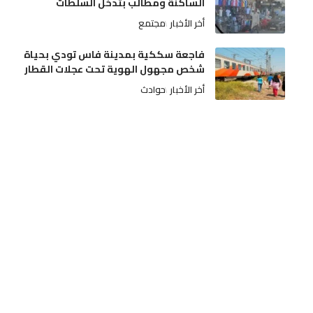
الساكنة ومطالب بتدخل السلطات
أخر الأخبار
مجتمع
فاجعة سككية بمدينة فاس تودي بحياة
شخص مجهول الهوية تحت عجلات القطار
أخر الأخبار
حوادث