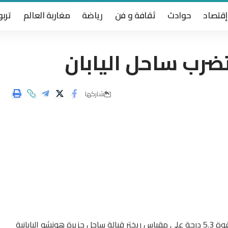
إقتصاد
حوادث
ثقافة و فن
رياضة
مغاربة العالم
تربو
شاركها
سجل المركز الأوروبي المتوسطي لرصد الزلازل هزة أرضية بقوة 5.3 درجة على مقياس ريختر قبالة ساحل جزيرة هونشو اليابانية