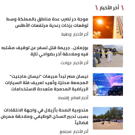
أخر الأخبار
موجة حر تضرب عدة مناطق بالمملكة وسط
توقعات بزخات رعدية مرتفعات الأطلس
أخر الأخبار
وطنية
بوزملان.. جريمة قتل تسفر عن توقيف مشتبه
فيه وملاحقة آخر بضواحي تازة
أخر الأخبار
حوادث
نيسان مصر تبدأ مبيعات “نيسان ماجنيت”
المجمعة محليًا، وتُعِيد تعريف فئة السيارات
الرياضية المدمجة متعددة الاستخدامات
أخبار العالم
إقتصاد
مندوبية الصحة بأزيلال في واجهة الانتقادات
بسبب تدبير السكن الوظيفي وملاحقة ممرض
قضائياً
أخر الأخبار
مجتمع