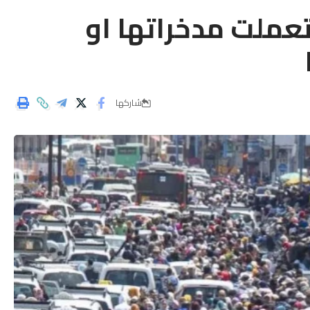
لأسر استعملت مدخراتها او
شاركها