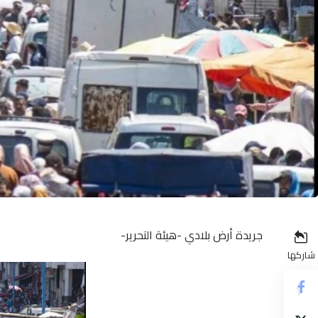
جريدة أرض بلادي -هيئة التحرير-
شاركها