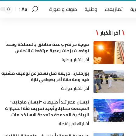
ية
تمازيغت
وطنية
صوت و صورة
Aa
أخر الأخبار
موجة حر تضرب عدة مناطق بالمملكة وسط
توقعات بزخات رعدية مرتفعات الأطلس
أخر الأخبار
وطنية
بوزملان.. جريمة قتل تسفر عن توقيف مشتبه
فيه وملاحقة آخر بضواحي تازة
أخر الأخبار
حوادث
نيسان مصر تبدأ مبيعات “نيسان ماجنيت”
المجمعة محليًا، وتُعِيد تعريف فئة السيارات
الرياضية المدمجة متعددة الاستخدامات
أخبار العالم
إقتصاد