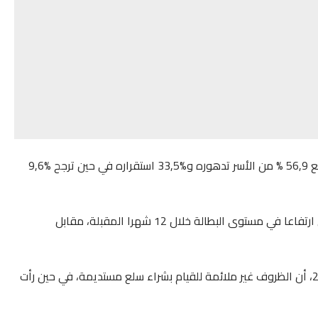
وحول تطور مستوى المعيشة خلال 12 شهرا المقبلة، تتوقع 56,9 % من الأسر تدهوره و%33,5 استقراره في حين ترجح %9,6
وتوقعت 83,6 % من الأسر في الربع الأول من العام الجاري ارتفاعا في مستوى البطالة خلال 12 شهرا المقبلة، مقابل
واعتبرت 80,7 % من الأسر، خلال الفصل الأول من سنة 2024، أن الظروف غير ملائمة للقيام بشراء سلع مستديمة، في حين رأت