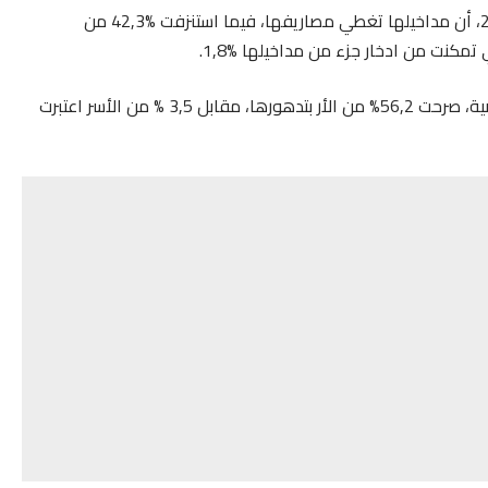
وصرحت 55,9 % من الأسر، خلال الفصل الأول من سنة 2024، أن مداخيلها تغطي مصاريفها، فيما استنزفت %42,3 من
تمكنت من ادخار جزء من مداخيلها %1,8.
وبخصوص تطور الوضعية المالية للأسر خلال 12 شهرا الماضية، صرحت 56,2% من الأر بتدهورها، مقابل 3,5 % من الأسر اعتبرت