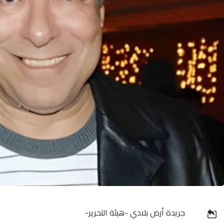
جريدة أرض بلادي -هيئة التحرير-