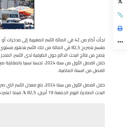
لجأت أكثر من 42 في المائة الأسر المغربية إلى
متسم بتصريح 82,5 في المائة من تلك الأسر بتدهور مستوى معيشتها خلال 12 شهرا السابقة.
يتضح من نتائج البحث الدائم حول الظرفية لدى الأسر، المنج
خلال الفصل الأول من سنة 2024، ت
الفصل من السنة الماضية.
البحث الصادرة اليوم الجمعة 19 أبريل، 82,5 %، فيما اعتبرت %13,1 منها استقراره و4,4% تحسنه.