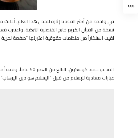
نسخة من القرآن الكريم خارج القنصلية التركية، واعتبرت فع
لقيت استنكاراً من منظمات حقوقية اعتبرتها “صفعة لحرية الت
المدعو حميد كوسكون، ال
عبارات معادية للإسلام من قبيل “الإسلام هو دين الإرهاب”، -هيئة في واق