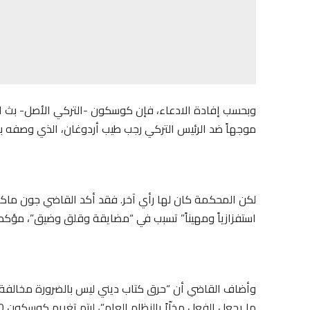
وبحسب إفادة الادعاء، فإن كوسكون -التركي الأصل- بث الف
موجهاً ضد الرئيس التركي رجب طيب أردوغان، الذي وصفه بأنه
لكن المحكمة كان لها رأي آخر. فقد أكد القاضي جون ماكجار
استفزازياً ومهيناً” تسبب في “مضايقة وقلق وضيق”، مؤكداً 
وأضاف القاضي أن “حرق كتاب ديني ليس بالضرورة مخالفة 
ما يجعل الفعل مخلّاً بالنظام العام”، ليتم تغريم كوسكون 240 جنيهاً إسترلينياً (نحو 325 دولاراً).