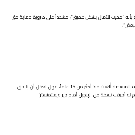
حكم بأنه “مخيب للآمال بشكل عميق”، مشدداً على ضرورة حماية حق
لبعض”.
> “إدانتي هي اعتداء صارخ على حرية التعبير. قوانين التجديف المسيحية أُلغيت منذ أكثر من 15 عاماً، فهل يُعقل أن يُلاحق
 أحرقت نسخة من الإنجيل أمام دير ويستمنستر”.