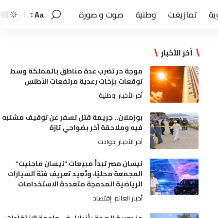
ية
تمازيغت
وطنية
صوت و صورة
Aa
أخر الأخبار
موجة حر تضرب عدة مناطق بالمملكة وسط
توقعات بزخات رعدية مرتفعات الأطلس
أخر الأخبار
وطنية
بوزملان.. جريمة قتل تسفر عن توقيف مشتبه
فيه وملاحقة آخر بضواحي تازة
أخر الأخبار
حوادث
نيسان مصر تبدأ مبيعات “نيسان ماجنيت”
المجمعة محليًا، وتُعِيد تعريف فئة السيارات
الرياضية المدمجة متعددة الاستخدامات
أخبار العالم
إقتصاد