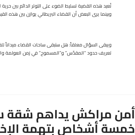
تُعيد هذه القضية تسليط الضوء على التوتر الدائم بين حرية 
وبينما يرى البعض أن القضاء البريطاني يوازن بين هذه القيم،
ويبقى السؤال معلقاً: هل ستبقى ساحات القضاء ميداناً ل
تعريف حدود “المقدّس” و”المسموح” في زمن العولمة وال
أمن مراكش يداهم شقة سك
خمسة أشخاص بتهمة الإخلا