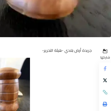
جريدة أرض بلادي -هيئة التحرير-
شاركها