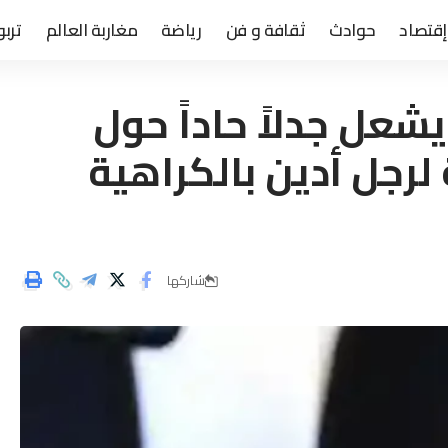
إقتصاد
حوادث
ثقافة و فن
رياضة
مغاربة العالم
تربو
شعل جدلاً حاداً حول
 لرجل أدين بالكراهية
شاركها