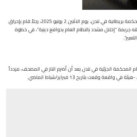
في واحدة من أكثر القضايا إثارة للجدل هذا العام، أدانت محكمة بريطانية في لندن، يوم الاثنين 2 يونيو 2025، رجلاً قام بإحراق
لته جريمة “إخلال مشدد بالنظام العام بدوافع دينية”، في خطوة
عبير”.
بالغ من العمر 50 عاماً، وقف أمام المحكمة الجزئية في لندن بعد أن أضرم النار في المصحف، مردداً
عة وقعت بتاريخ 13 فبراير/شباط الماضي.