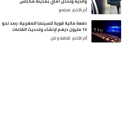
والديه وتدخل أمني بمدينة مكناس
أخر الأخبار
مجتمع
دفعة مالية قوية للسينما المغربية: رصد نحو
13 مليون درهم لإنشاء وتحديث القاعات
أخر الأخبار
ثقافة و فن