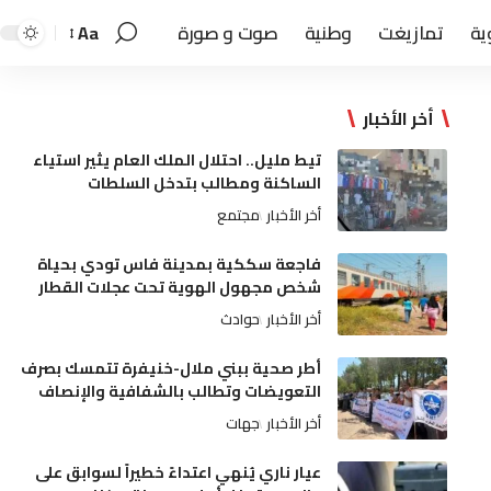
ية
تمازيغت
وطنية
صوت و صورة
Aa
أخر الأخبار
تيط مليل.. احتلال الملك العام يثير استياء
الساكنة ومطالب بتدخل السلطات
أخر الأخبار
مجتمع
فاجعة سككية بمدينة فاس تودي بحياة
شخص مجهول الهوية تحت عجلات القطار
أخر الأخبار
حوادث
أطر صحية ببني ملال-خنيفرة تتمسك بصرف
التعويضات وتطالب بالشفافية والإنصاف
أخر الأخبار
جهات
عيار ناري يُنهي اعتداءً خطيراً لسوابق على