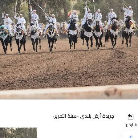
جريدة أرض بلادي -هيئة التحرير-
شاركها