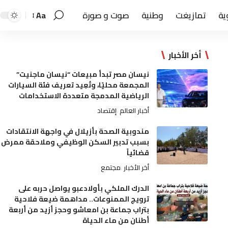
ية
تمازيغت
وطنية
صوت و صورة
Aa
أخر الأخبار
نيسان مصر تبدأ مبيعات “نيسان ماجنيت”
المجمعة محليًا، وتُعِيد تعريف فئة السيارات
الرياضية المدمجة متعددة الاستخدامات
أخبار العالم
إقتصاد
مندوبية الصحة بأزيلال في واجهة الانتقادات
بسبب تدبير السكن الوظيفي وملاحقة ممرض
قضائياً
أخر الأخبار
مجتمع
الدرك الملكي بأولادعبو يواصل حربه على
ترويج الممنوعات.. مداهمة ضيعة فلاحية
بتراب جماعة بن امعاشو وحجز أزيد من أربعة
أطنان من ماء الحياة