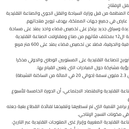
ل الإفتتاح
 المنظمة من قبل وزارة السياحة والنقل الجوي والصناعة التقليدية
ديدة وسياق جديد يرتكز على تخصيص فضاء واحد يمتد على مساحة
50 ألف متر مربع لفائدة 1300 عارض يمثلون جهات المملكة ال12 بمختلف فئاتهم من صناع ومقاولات الصناعة التقليدية
وتعاونيات يتوسط فضاء كل جهة باب يجسد خصائصها الثقافية والحرفية، فضلا عن تخصيص فضاء يمتد على 600 متر مربع
لترويج للصناعة التقليدية على المستويين الوطني والدولي مذكرا
رؤية مشتركة حول المبادرات التي يتعين القيام بها.
من جهة أخرى، أكد الوزير أن قطاع الصناعة التقليدية يشغل 2.3 مليون نسمة (حوالي 20 في المائة من الساكنة النشيطة)
اعة التقليدية والاقتصاد الاجتماعي، أن الدورة الخامسة للأسبوع
.
امج التنمية التي تم تسطيرها وتنفيذها لفائدة القطاع بغية جعله
قي مكونات النسيج الإنتاجي.
لتقليدية المغربية وإبراز غنى المنتوجات التقليدية عبر التاريخ،