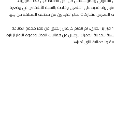
 القانوني والمؤسساتي من أجل الحفاظ على هذا الموروث.
متياز وله قدرة على التشغيل وخاصة بالنسبة للأشخاص في وضعية
رف المعرض مشاركات صناع تقليديين من مختلف المملكة من بينها
وقبل الإفتتاح الرسمي لهذه التظاهرة المنظمة إلى غاية 17 فبراير الجاري، تم تنظيم كرنفال إنطلق من مقر مجمع الصناعة
ية للمدينة الحمراء للإعلان عن فعاليات الحدث ودعوة الزوار لزيارة
ة والجمالية التي تميزها.