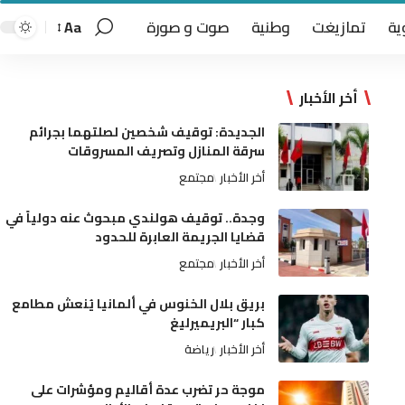
ية
تمازيغت
وطنية
صوت و صورة
Aa
أخر الأخبار
الجديدة: توقيف شخصين لصلتهما بجرائم
سرقة المنازل وتصريف المسروقات
أخر الأخبار
مجتمع
وجدة.. توقيف هولندي مبحوث عنه دولياً في
قضايا الجريمة العابرة للحدود
أخر الأخبار
مجتمع
بريق بلال الخنوس في ألمانيا يُنعش مطامع
كبار “البريميرليغ
أخر الأخبار
رياضة
موجة حر تضرب عدة أقاليم ومؤشرات على