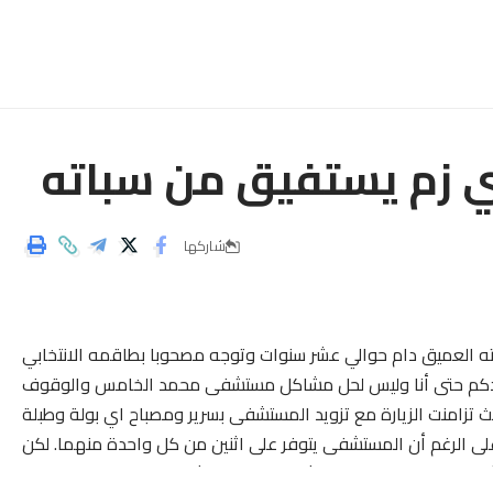
 زم يستفيق من سباته
شاركها
ه العميق دام حوالي عشر سنوات وتوجه مصحوبا بطاقمه الانتخابي
ندكم حتى أنا وليس لحل مشاكل مستشفى محمد الخامس والوقوف
 تزامنت الزيارة مع تزويد المستشفى بسرير ومصباح اي بولة وطبلة
لى الرغم أن المستشفى يتوفر على اثنين من كل واحدة منهما. لكن
ناء تلك الزيارة من الذي يشكو منه المستشفى !! وهكذا استمع الى