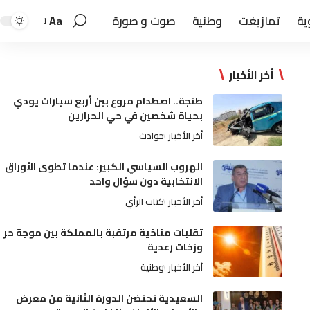
ية
تمازيغت
وطنية
صوت و صورة
Aa
أخر الأخبار
طنجة.. اصطدام مروع بين أربع سيارات يودي
بحياة شخصين في حي الحرارين
أخر الأخبار
حوادث
الهروب السياسي الكبير: عندما تطوى الأوراق
الانتخابية دون سؤال واحد
أخر الأخبار
كتاب الرأي
تقلبات مناخية مرتقبة بالمملكة بين موجة حر
وزخات رعدية
أخر الأخبار
وطنية
السعيدية تحتضن الدورة الثانية من معرض