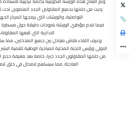
وتم افتتاح هذه الورشة التكوينية بكلمة ترحيبية للاستاذة
رحبت من خلالها بجميع المقاولين الجدد المنضوين تحت ل
التواصلية، والورشات التي برمجها المركز الجه
فيما قدم مؤطري الورشة شروحات دقيقة حول مسطرة الا
الادارية التي تتبعها المقاول
وعرف اللقاء نقاش متبادل بين جميع المتدخلين، مما س
الاولى ورئيس اللجنة المحلية للمبادرة الوطنية للتنمية الب
من خلالها المقاولون الجدد خيرا، خاصة بعد معرفة حجم ا
العاجلة. مما سيساهم لامحال في خلق تنمي