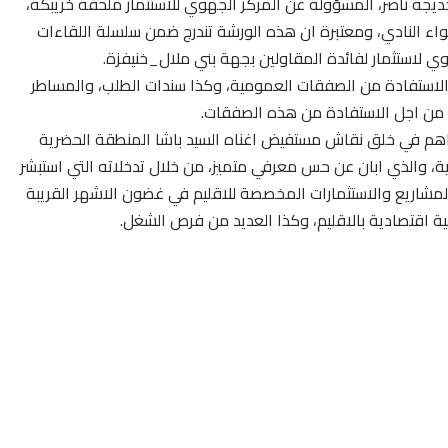
 خديجة ناصر، المسؤولة عن المركز الجهوي للاستثمار ملحقة خريبكة،
واء النادي، ومعتبرة ان هذه الورشة تندرج ضمن سلسلة اللقاءات
وي لاستثمار لفائدة المقاولين بجهة بني ملال_خنيفزة.
ستفادة من الصفقات العمومية، وكذا سندات الطلب، والمساطر
ة، من اجل الاستفادة من هذه الصفقات.
اهم في خلق نقاش مستفيض اغناه السيد باشا المنطقة الحضرية
شرية، والذي ابان عن حس معرفي متميز، من خلال تدخلاته التي استبشر
لمشاريع والاستثمارات المخصصة للاقليم في غضون الاشهر القريبة
ة اقتصادية بالاقليم، وكذا العديد من فرص الشغل.