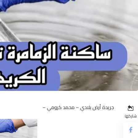
جريدة أرض بلادي – محمد كرومي –
شاركها