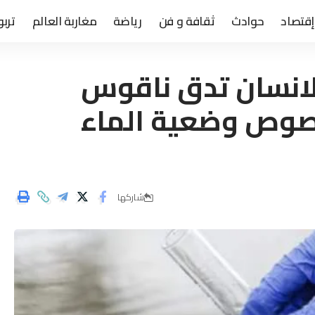
إقتصاد
حوادث
ثقافة و فن
رياضة
مغاربة العالم
تربو
لانسان تدق ناقوس
خصوص وضعية الماء
شاركها