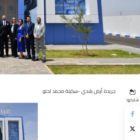
جريدة أرض بلادي -سكينة محمد لحلو
شاركها