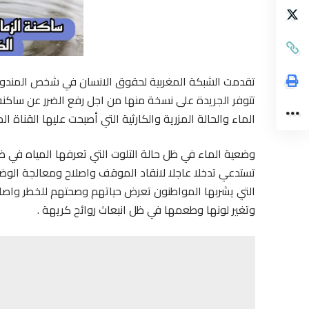
تقدمت الشبكة المغربية لحقوق الانسان في شخص المندو
تتوفر الجريدة على نسخة منها من اجل رفع الضرر عن ساكنة ا
الماء والحالة المزرية والكارثية التي أصبحت عليها القناة الم
وضعية الماء في ظل حالة التلوت التي تعرفها المياه في ظل 
تستدعي تدخلا عاجلا لانقاد الموقف واصلاح ومعالجة الوض
التي يشربها المواطنون تعرض حياتهم وصحتهم للخطر واصابت
وتغير لونها وطعمها في ظل انبعاث روائح كريهة .