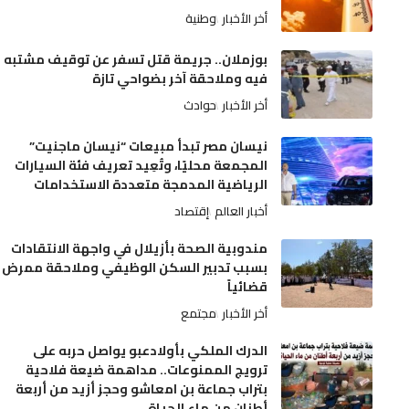
أخر الأخبار
وطنية
بوزملان.. جريمة قتل تسفر عن توقيف مشتبه
فيه وملاحقة آخر بضواحي تازة
أخر الأخبار
حوادث
نيسان مصر تبدأ مبيعات “نيسان ماجنيت”
المجمعة محليًا، وتُعِيد تعريف فئة السيارات
الرياضية المدمجة متعددة الاستخدامات
أخبار العالم
إقتصاد
مندوبية الصحة بأزيلال في واجهة الانتقادات
بسبب تدبير السكن الوظيفي وملاحقة ممرض
قضائياً
أخر الأخبار
مجتمع
الدرك الملكي بأولادعبو يواصل حربه على
ترويج الممنوعات.. مداهمة ضيعة فلاحية
بتراب جماعة بن امعاشو وحجز أزيد من أربعة
أطنان من ماء الحياة