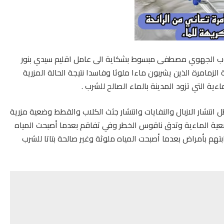
ب الجهوي مصطفى مبسوط بشكاية الى عامل اقليم سيدي بنور
لزمامرة الذين يشربون ماءا ملوثا وفاسدا نتيجة الحالة المزرية
اءية التي تزود المدينة بالماء الصالح للشرب .
انتشار الازبال والنفايات وانتشار جثث الكلاب والقطط وضعية مزرية
عية الماءية وتدق ناقوس الخطر وفي تفاقم بعدما أصبحت المياه
هم بأمراض بعدما أصبحت المياه ملوثة وغير صالحة بتاتا للشرب