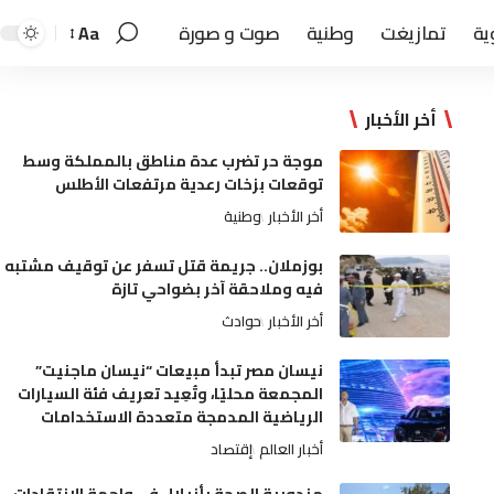
ية
تمازيغت
وطنية
صوت و صورة
Aa
أخر الأخبار
موجة حر تضرب عدة مناطق بالمملكة وسط
توقعات بزخات رعدية مرتفعات الأطلس
أخر الأخبار
وطنية
بوزملان.. جريمة قتل تسفر عن توقيف مشتبه
فيه وملاحقة آخر بضواحي تازة
أخر الأخبار
حوادث
نيسان مصر تبدأ مبيعات “نيسان ماجنيت”
المجمعة محليًا، وتُعِيد تعريف فئة السيارات
الرياضية المدمجة متعددة الاستخدامات
أخبار العالم
إقتصاد