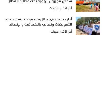
شخص مجهول الهوية تحت عجلات القطار
أخر الأخبار
حوادث
أطر صحية ببني ملال-خنيفرة تتمسك بصرف
التعويضات وتطالب بالشفافية والإنصاف
أخر الأخبار
جهات