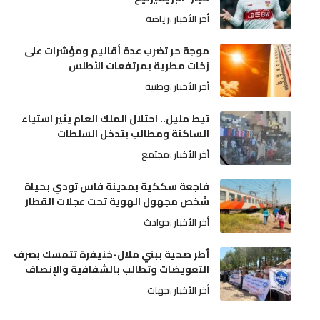
أخر الأخبار
رياضة
موجة حر تضرب عدة أقاليم ومؤشرات على
زخات مطرية بمرتفعات الأطلس
أخر الأخبار
وطنية
تيط مليل.. احتلال الملك العام يثير استياء
الساكنة ومطالب بتدخل السلطات
أخر الأخبار
مجتمع
فاجعة سككية بمدينة فاس تودي بحياة
شخص مجهول الهوية تحت عجلات القطار
أخر الأخبار
حوادث
أطر صحية ببني ملال-خنيفرة تتمسك بصرف
التعويضات وتطالب بالشفافية والإنصاف
أخر الأخبار
جهات