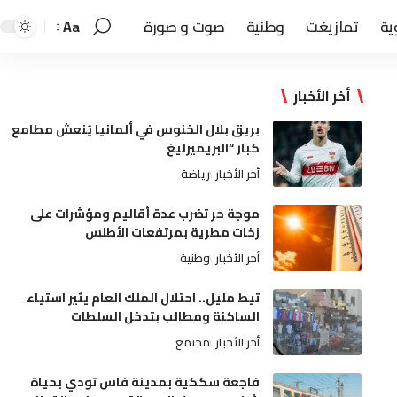
ية
تمازيغت
وطنية
صوت و صورة
Aa
أخر الأخبار
بريق بلال الخنوس في ألمانيا يُنعش مطامع
كبار “البريميرليغ
أخر الأخبار
رياضة
موجة حر تضرب عدة أقاليم ومؤشرات على
زخات مطرية بمرتفعات الأطلس
أخر الأخبار
وطنية
تيط مليل.. احتلال الملك العام يثير استياء
الساكنة ومطالب بتدخل السلطات
أخر الأخبار
مجتمع
فاجعة سككية بمدينة فاس تودي بحياة