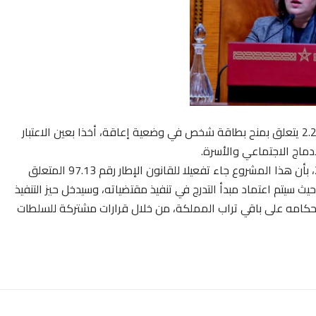
صادق مجلس الحكومة على مشروع المرسوم رقم 2.22.1075 يتعلق بمنح بطاقة شخص في وضعية إعاقة، أخذا بعين الاعتبار
دماج الاجتماعي والأسرة.
وأفاد بلاغ أعقب مجلس الحكومة، الخميس 09 ماي 2024، بأن هذا المشروع جاء تفعيلا للقانون الإطار رقم 97.13 المتعلق
يتم اعتماد مبدأ التدرج في تنفيذ مقتضياته، وسيدخل حيز التنفيذ
أحكامه على باقي تراب المملكة، من خلال قرارات مشتركة للسلطات