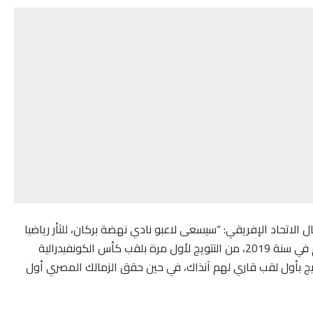
الاتحاد الإفريقي: “سيسعى لاعبو نادي نهضة بركان، للثأر رياضيا
فوق أرضية الميدان، من نظرائهم المصريين، الذين حرموهم في سنة 2019، من التتويج لأول مرة بلقب كأس الكونفيدرالية
لتتويج بأول لقب قاري لهم آنذاك، في حين حقق الزمالك المصري أول