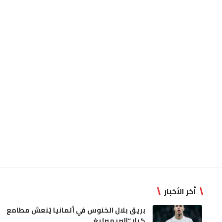
أخر الأخبار
بريق بلال الخنوس في ألمانيا يُنعش مطامع
كبار “البريميرليغ