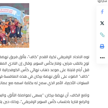
شاركها
نوه الاتحاد الإفريقي لكرة القدم “كاف”، بتألق فريق نهضة
توج باللقب مرتين، وفاز بكأس السوبر، وقال إن النادي المغ
“كاف” الضوء على تألق نهضة بركان في هذه المنافسة في 
السنوات الأخيرة، الأمر الذي سمح له بكتابة اسمه مع عمالة ا
وتابع الكاف، أن نهضة بركان: “يسعى لمواصلة التألق، والب
والرابع قاريا باحتساب كأس السوبر الإفريقي”، وذلك حين يلا