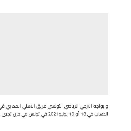
و يواجه الترجي الرياضي التونسي فريق الاهلي المصري في ا
الذهاب في 18 أو 19 يونيو2021 في تونس في حين تجرى مباراة العودة يوم 25 أو 26 من نفس الشهر في القاهرة.