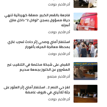
أخر الأخبار
حوادث
فاجعة بالقصر الكبير: صعقة كهربائية تنهي
حياة مسؤول بسجن “تولال 2” داخل منزل
أسرته
أخر الأخبار
حوادث
استنفار أمني وصحي إثر حادث تسرب غازي
بمحطة معالجة المياه بأفورار
أخر الأخبار
حوادث
القبض على شبكة مختصة في التنقيب غير
المشروع عن الكنوز بجمعة سحيم
أخر الأخبار
مجتمع
لغز حي النصر 2.. استنفار أمني إثر العثور على
جثة ثلاثيني في ظروف غامضة
أخر الأخبار
حوادث