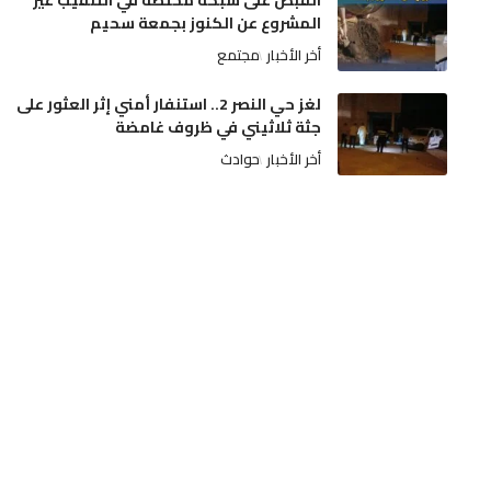
القبض على شبكة مختصة في التنقيب غير
المشروع عن الكنوز بجمعة سحيم
أخر الأخبار
مجتمع
لغز حي النصر 2.. استنفار أمني إثر العثور على
جثة ثلاثيني في ظروف غامضة
أخر الأخبار
حوادث