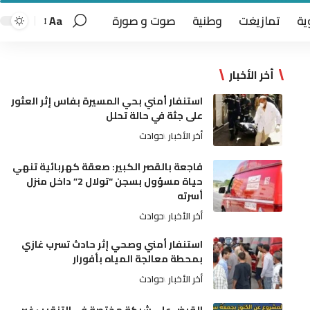
ية
تمازيغت
وطنية
صوت و صورة
Aa
أخر الأخبار
استنفار أمني بحي المسيرة بفاس إثر العثور
على جثة في حالة تحلل
أخر الأخبار
حوادث
فاجعة بالقصر الكبير: صعقة كهربائية تنهي
حياة مسؤول بسجن “تولال 2” داخل منزل
أسرته
أخر الأخبار
حوادث
استنفار أمني وصحي إثر حادث تسرب غازي
بمحطة معالجة المياه بأفورار
أخر الأخبار
حوادث