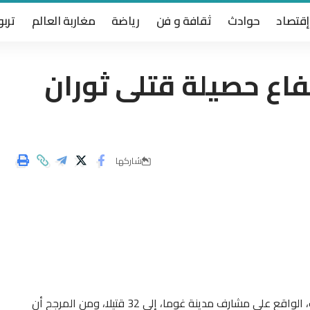
إقتصاد
حوادث
ثقافة و فن
رياضة
مغاربة العالم
تربو
فاع حصيلة قتلى ثوران
شاركها
ارتفعت حصيلة ضحايا ثوران بركان جبل نيراغونغو يوم السبت، الواقع على مشارف مدينة غوما، إلى 32 قتيلا، ومن المرجح أن