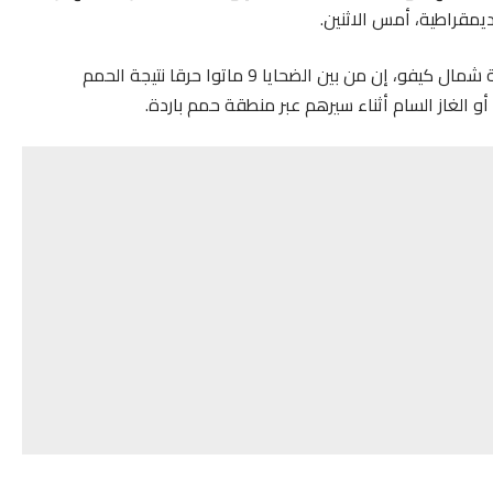
ديمقراطية، أمس الاثنين.
وقال جوزيف ماكوندي، مسؤول الحماية المدنية بمقاطعة شمال كيفو، إن من بين الضحايا 9 ماتوا حرقا نتيجة الحمم
و الغاز السام أثناء سيرهم عبر منطقة حمم باردة.