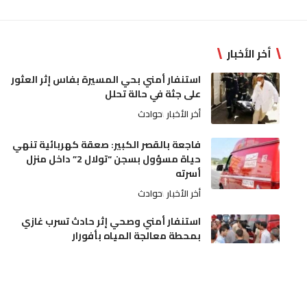
أخر الأخبار
استنفار أمني بحي المسيرة بفاس إثر العثور
على جثة في حالة تحلل
أخر الأخبار
حوادث
فاجعة بالقصر الكبير: صعقة كهربائية تنهي
حياة مسؤول بسجن “تولال 2” داخل منزل
أسرته
أخر الأخبار
حوادث
استنفار أمني وصحي إثر حادث تسرب غازي
بمحطة معالجة المياه بأفورار
أخر الأخبار
حوادث
القبض على شبكة مختصة في التنقيب غير
المشروع عن الكنوز بجمعة سحيم