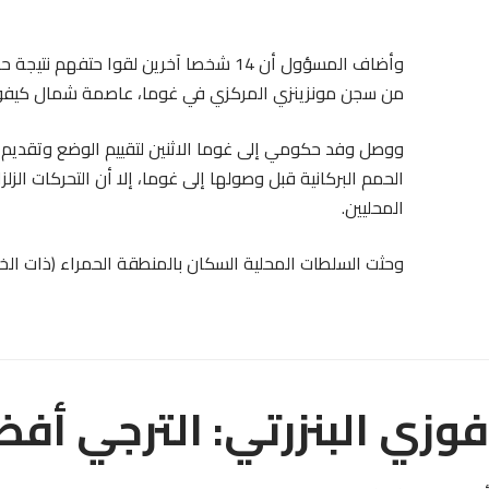
وأضاف المسؤول أن 14 شخصا آخرين لقوا حت
من سجن مونزينزي المركزي في غوما، عاصمة شمال كيفو
ووصل وفد حكومي إلى غوما الاثنين لتقييم الوضع وتقديم 
الحمم البركانية قبل وصولها إلى غوما، إلا أن التحركات الز
المحليين.
وحثت السلطات المحلية السكان بالمنطقة الحمراء (ذات الخطر
فوزي البنزرتي: الترجي أف