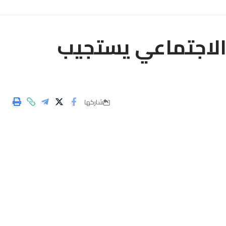
الاجتماعي يستجيب
شاركها
حسب بلاغ صادر عن الصندوق الوطني للضمان الاجتماعي بتاريخ 25 ماي 2021، و في إطار تنزيل مضامين القانون 19.55 بتبسيط
وطني للضمان الاجتماعي للقواعد المسطرة بالقانون المذكور، بصفة