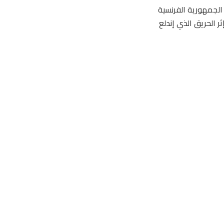
الجمهورية الفرنسية
 الحريق الذي إندلع
م الشعب المغربي، عن بالغ تأثره بخبر الحريق الذي دمر الكاتدرائية.
لذي تعتبر كاتدرائية نوتردام جزءا من رموز تاريخ بلاده، مشددا
ة ذات الحمولة الرمزية الكبيرة لمدينة باريس، بل أيضا مكانا