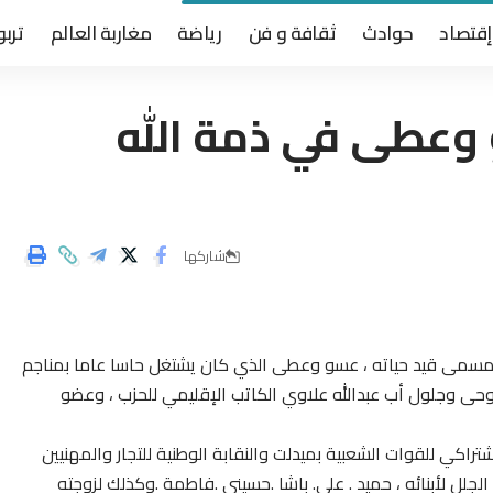
إقتصاد
حوادث
ثقافة و فن
رياضة
مغاربة العالم
تربو
وعطى في ذمة الله
شاركها
 المسمى قيد حياته ، عسو وعطى الذي كان يشتغل حاسا عاما بمناجم
ديق المرحوم موحى وجلول أب عبدالله علاوي الكاتب الإقليمي للحزب ، وعضو
إشتراكي للقوات الشعبية بميدلت والنقابة الوطنية للتجار والمهنيين
لل لأبنائه ، حميد . علي. باشا .حسيني .فاطمة .وكذلك لزوجته