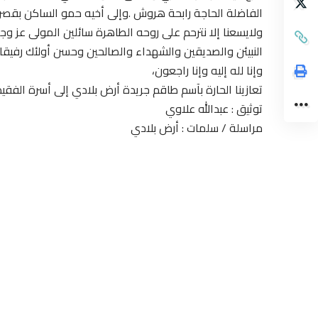
الفاضلة الحاجة رابحة هروش .وإلى أخيه حمو الساكن بقصر 
ولايسعنا إلا نترحم على روحه الطاهرة سائلين المولى عز و
النبيئن والصديقين والشهداء والصالحين وحسن أولئك رفيقا 
وإنا لله إليه وإنا راجعون،
تعازينا الحارة بآسم طاقم جريدة أرض بلادي إلى أسرة الفقيد 
توثيق : عبدالله علاوي
مراسلة / سلمات : أرض بلادي