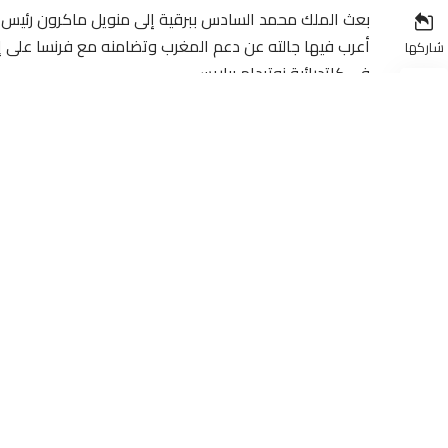
بعث الملك محمد السادس ببرقية إلى منويل ماكرون رئيس 
أعرب فيها جالته عن دعم المغرب وتضامنه مع فرنسا على إثر
شاركها
في كاتدرائية نوتردام بباريس.
وعبر صاحب الجلالة بهذه المناسبة الأليمة، باسم جلالته وباس
كما أعرب جلالة الملك عن مشاعر تضامنه مع الشعب الفرنسي ا
على أن هذه الكارثة لا تمس فقط بواحد من المعالم التاريخي
للعبادة لملايين الأشخاص عبر العالم.
مراسلة / سلمات : أرض بلادي