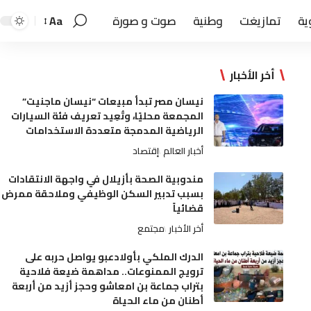
ية
تمازيغت
وطنية
صوت و صورة
Aa
أخر الأخبار
نيسان مصر تبدأ مبيعات “نيسان ماجنيت”
المجمعة محليًا، وتُعِيد تعريف فئة السيارات
الرياضية المدمجة متعددة الاستخدامات
أخبار العالم
إقتصاد
مندوبية الصحة بأزيلال في واجهة الانتقادات
بسبب تدبير السكن الوظيفي وملاحقة ممرض
قضائياً
أخر الأخبار
مجتمع
الدرك الملكي بأولادعبو يواصل حربه على
ترويج الممنوعات.. مداهمة ضيعة فلاحية
بتراب جماعة بن امعاشو وحجز أزيد من أربعة
أطنان من ماء الحياة