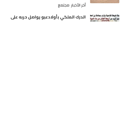
أخر الأخبار
مجتمع
الدرك الملكي بأولادعبو يواصل حربه على
ترويج الممنوعات.. مداهمة ضيعة فلاحية
بتراب جماعة بن امعاشو وحجز أزيد من أربعة
أطنان من ماء الحياة
أخر الأخبار
مجتمع
الجديدة.. آلة درس الحمص تنهي حياة فلاح
بدوار الرياينة
أخر الأخبار
حوادث
تدخلات استباقية لفرق المديرية الإقليمية بن
امسيك، سيدي عثمان و مولاي رشيد
أخر الأخبار
مجتمع