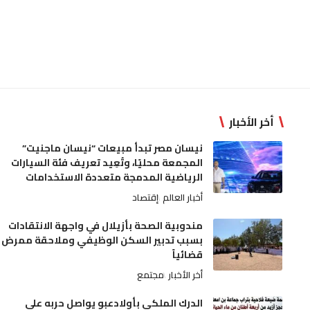
أخر الأخبار
نيسان مصر تبدأ مبيعات “نيسان ماجنيت”
المجمعة محليًا، وتُعِيد تعريف فئة السيارات
الرياضية المدمجة متعددة الاستخدامات
أخبار العالم
إقتصاد
مندوبية الصحة بأزيلال في واجهة الانتقادات
بسبب تدبير السكن الوظيفي وملاحقة ممرض
قضائياً
أخر الأخبار
مجتمع
الدرك الملكي بأولادعبو يواصل حربه على