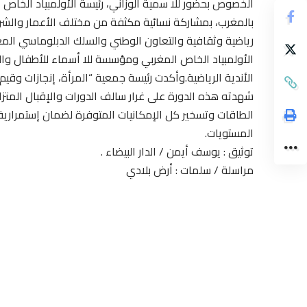
الخصوص بحضور للا سمية الوزاني، رئيسة الأولمبياد الخاص ا
بالمغرب، بمشاركة نسائية مكثفة من مختلف الأعمار والشر
رياضية وثقافية والتعاون الوطني والسلك الدبلوماسي المعت
الأولمبياد الخاص المغربي ومؤسسة للا أسماء للأطفال وا
الأندية الرياضية.وأكدت رئيسة جمعية “المرأة، إنجازات وقيم ا
شهدته هذه الدورة على غرار سالف الدورات والإقبال المتزا
الطاقات وتسخير كل الإمكانيات المتوفرة لضمان إستمرارية ه
المستويات.
توثيق : يوسف أيمن / الدار البيضاء .
مراسلة / سلمات : أرض بلادي