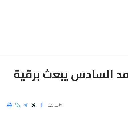
مد السادس يبعث برقية
شاركها