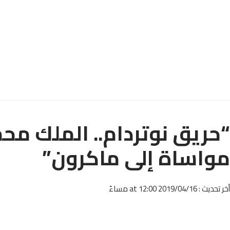
“حريق نوتردام.. الملك مح
مواساة إلى ماكرون”
أخر تحديث : 2019/04/16 at 12:00 مساءً