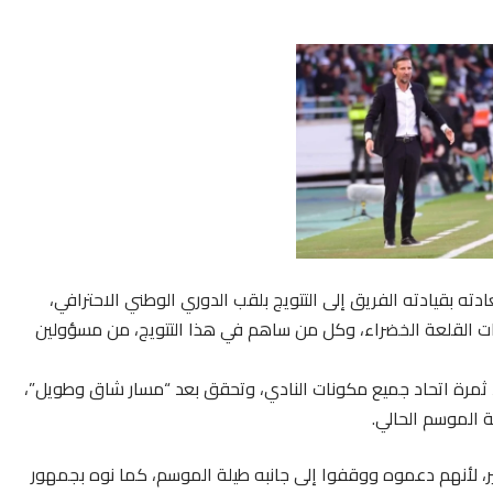
دته بقيادته الفريق إلى التتويج بلقب الدوري الوطني الاحترافي،
ع فعاليات القلعة الخضراء، وكل من ساهم في هذا التتويج، من مسؤولين
ي، ثمرة اتحاد جميع مكونات النادي، وتحقق بعد “مسار شاق وطويل”،
لة الموسم الحالي.
ر، لأنهم دعموه ووقفوا إلى جانبه طيلة الموسم، كما نوه بجمهور