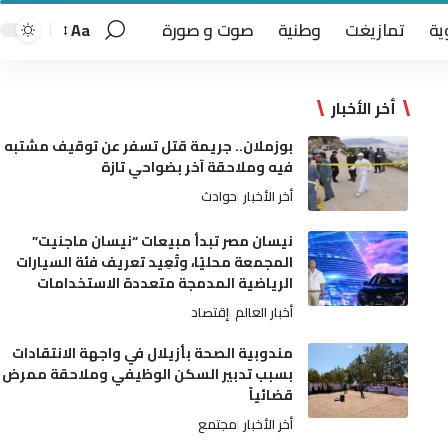
ية
تمازيغت
وطنية
صوت و صورة
Aa
أخر الأخبار
بوزملان.. جريمة قتل تسفر عن توقيف مشتبه
فيه وملاحقة آخر بضواحي تازة
أخر الأخبار
حوادث
نيسان مصر تبدأ مبيعات “نيسان ماجنيت”
المجمعة محليًا، وتُعِيد تعريف فئة السيارات
الرياضية المدمجة متعددة الاستخدامات
أخبار العالم
إقتصاد
مندوبية الصحة بأزيلال في واجهة الانتقادات
بسبب تدبير السكن الوظيفي وملاحقة ممرض
قضائياً
أخر الأخبار
مجتمع