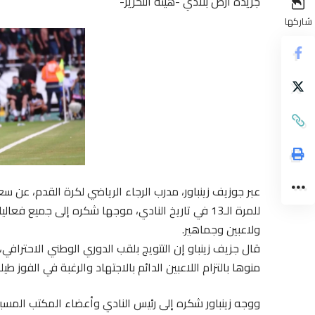
جريدة أرض بلادي -هيئة التحرير-
شاركها
عبر جوزيف زينباور، مدرب الرجاء الرياضي لكرة القدم، عن سعا
للمرة الـ13 في تاريخ النادي، موجها شكره إلى جمي
ولاعبين وجماهير.
قال جزيف زينباو إن التتويج بلقب الدوري الوطني الاحتراف
منوها بالتزام اللاعبين الدائم بالاجتهاد والرغبة في الفوز طي
ووجه زينباور شكره إلى رئيس النادي وأعضاء المكتب المسي