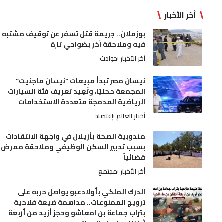
أخر الأخبار
بوزملان.. جريمة قتل تسفر عن توقيف مشتبه
فيه وملاحقة آخر بضواحي تازة
أخر الأخبار
حوادث
نيسان مصر تبدأ مبيعات “نيسان ماجنيت”
المجمعة محليًا، وتُعِيد تعريف فئة السيارات
الرياضية المدمجة متعددة الاستخدامات
أخبار العالم
إقتصاد
مندوبية الصحة بأزيلال في واجهة الانتقادات
بسبب تدبير السكن الوظيفي وملاحقة ممرض
قضائياً
أخر الأخبار
مجتمع
الدرك الملكي بأولادعبو يواصل حربه على
ترويج الممنوعات.. مداهمة ضيعة فلاحية
بتراب جماعة بن امعاشو وحجز أزيد من أربعة