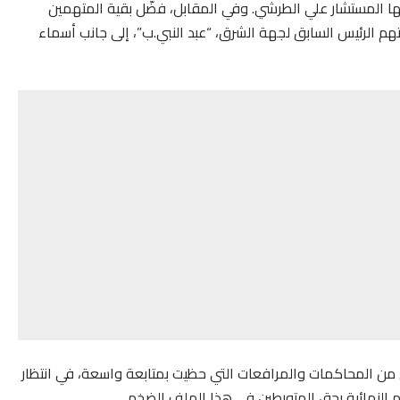
سها المستشار علي الطرشي. وفي المقابل، فضّل بقية المتهمين
هم الرئيس السابق لجهة الشرق، “عبد النبي.ب”، إلى جانب أسماء
 من المحاكمات والمرافعات التي حظيت بمتابعة واسعة، في انتظار
م النهائية بحق المتورطين في هذا الملف الضخم.