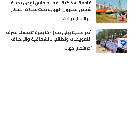
فاجعة سككية بمدينة فاس تودي بحياة
شخص مجهول الهوية تحت عجلات القطار
أخر الأخبار
حوادث
أطر صحية ببني ملال-خنيفرة تتمسك بصرف
التعويضات وتطالب بالشفافية والإنصاف
أخر الأخبار
جهات