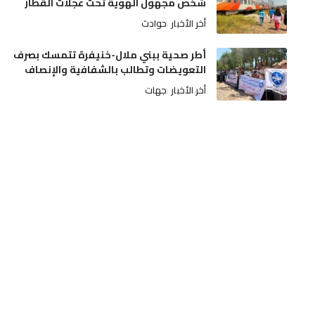
شخص مجهول الهوية تحت عجلات القطار
أخر الأخبار
حوادث
أطر صحية ببني ملال-خنيفرة تتمسك بصرف
التعويضات وتطالب بالشفافية والإنصاف
أخر الأخبار
جهات