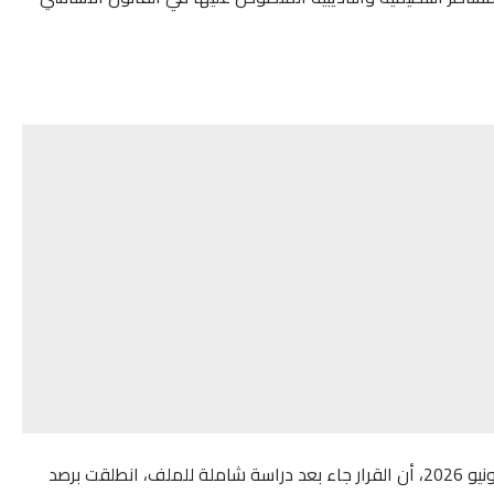
وأوضح المكتب التنفيذي للجامعة، في بلاغ صادر بتاريخ 20 يونيو 2026، أن القرار جاء بعد دراسة شاملة للملف، انطلقت برصد