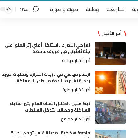
ية
تمازيغت
وطنية
صوت و صورة
Aa
أخر الأخبار
لغز حي النصر 2.. استنفار أمني إثر العثور على
جثة ثلاثيني في ظروف غامضة
أخر الأخبار
حوادث
ارتفاع قياسي في درجات الحرارة وتقلبات جوية
رعدية تشهدها عدة مناطق بالمملكة
أخر الأخبار
وطنية
تيط مليل.. احتلال الملك العام يثير استياء
الساكنة ومطالب بتدخل السلطات
أخر الأخبار
مجتمع
فاجعة سككية بمدينة فاس تودي بحياة