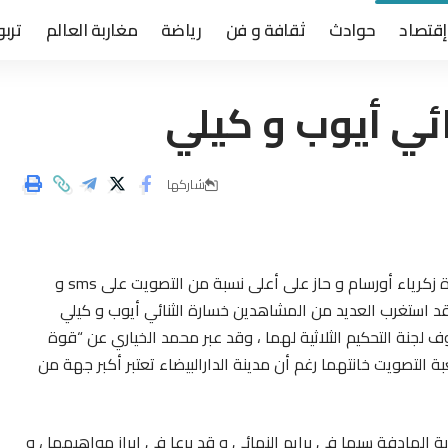
إقتصاد
حوادث
ثقافة و فن
رياضة
مغاربة العالم
تربو
ائي أيوب و كيلي
شاركها
في ختام البرنامج الفكاهي ستاند آب فاز ممثل مدينة خنيفرة زكرياء أورسام و حاز على أعلى نسبة من التصويت على sms و
قد استغرب العديد من المشاهدين خسارة الثنائي أيوب و كيلي
ف لجنة التحكيم الثلاثية لهما ، وقد عبر محمد الخياري عن “قوة
 التصويت خانتهما رغم أن مدينة الدارالبيضاء تعتبر أكبر جهة من
دية الهادفة سيما في برايم النهائي و قد برعا في إبراز مواهبهما ، و