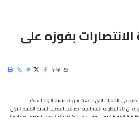
لانتصارات بفوزه على
شاركها
صفر في المباراة التي جمعت بينهما عشية اليوم السبت
02/03/2019 ،على ارضية الملعب البلدي وادي زم برسم الدورة ال 20 للبطولة الاحترافية اتصالات المغرب لاندية القسم الاول
من كرة القدم بقيادة الحكم : توفيق گورار ، الذي اعطى انطلاقة الجولة الاولى وفي ( د : 17) اصطاد اللاعب العروي ضربة جزاء
طى الامتيا
ز لفريقه في ( د : 20 ) .