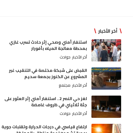
أخر الأخبار
استنفار أمني وصحي إثر حادث تسرب غازي
بمحطة معالجة المياه بأفورار
أخر الأخبار
حوادث
القبض على شبكة مختصة في التنقيب غير
المشروع عن الكنوز بجمعة سحيم
أخر الأخبار
مجتمع
لغز حي النصر 2.. استنفار أمني إثر العثور على
جثة ثلاثيني في ظروف غامضة
أخر الأخبار
حوادث
ارتفاع قياسي في درجات الحرارة وتقلبات جوية