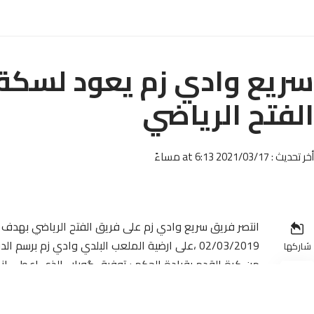
سريع وادي زم يعود لسكة ا
الفتح الرياضي
أخر تحديث : 2021/03/17 at 6:13 مساءً
انتصر فريق سريع وادي زم على فريق الفتح الرياضي بهدف ل
شاركها
لصالح فريق السريع ،قذفها اللاعب ساليف كوليبالي الذي اع
في ( د : 30)ضربة خطأ مباشرة لصالح الفتح الرياضي تصدها لها حارس مرمى فريق سريع وادي زم ببراعة و ابعدها عن شباكه .