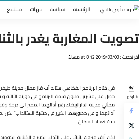
الرئيسية
سياسة
جهات
مجتمع
تصويت المغاربة يغدر بالثن
أخر تحديث : 2019/03/03 at 8:12 مساءً
حصل على عشرين مليون قيمة البرنامج في دورته الثالثة و 
شاركها
ممثلي مدينة الدارالبيضاء رغم أدائهما المميز الى درجة وقو
أدائهما و عن حضورهما الكبير في خشبة الستانداب” لكن لعبة
حيث تعداد السكان
لكن ألف مبروك للثنائي على الأداء الكبير و الكنتابة الكومي