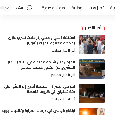
ية
تمازيغت
وطنية
صوت و صورة
Aa
أخر الأخبار
استنفار أمني وصحي إثر حادث تسرب غازي
بمحطة معالجة المياه بأفورار
أخر الأخبار
حوادث
القبض على شبكة مختصة في التنقيب غير
المشروع عن الكنوز بجمعة سحيم
أخر الأخبار
مجتمع
لغز حي النصر 2.. استنفار أمني إثر العثور على
جثة ثلاثيني في ظروف غامضة
أخر الأخبار
حوادث
ارتفاع قياسي في درجات الحرارة وتقلبات جوية