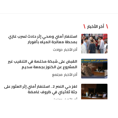
أخر الأخبار
استنفار أمني وصحي إثر حادث تسرب غازي
بمحطة معالجة المياه بأفورار
أخر الأخبار
حوادث
القبض على شبكة مختصة في التنقيب غير
المشروع عن الكنوز بجمعة سحيم
أخر الأخبار
مجتمع
لغز حي النصر 2.. استنفار أمني إثر العثور على
جثة ثلاثيني في ظروف غامضة
أخر الأخبار
حوادث
ارتفاع قياسي في درجات الحرارة وتقلبات جوية
رعدية تشهدها عدة مناطق بالمملكة