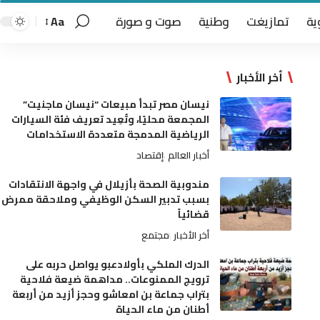
ية
تمازيغت
وطنية
صوت و صورة
Aa
أخر الأخبار
نيسان مصر تبدأ مبيعات “نيسان ماجنيت”
المجمعة محليًا، وتُعِيد تعريف فئة السيارات
الرياضية المدمجة متعددة الاستخدامات
أخبار العالم
إقتصاد
مندوبية الصحة بأزيلال في واجهة الانتقادات
بسبب تدبير السكن الوظيفي وملاحقة ممرض
قضائياً
أخر الأخبار
مجتمع
الدرك الملكي بأولادعبو يواصل حربه على
ترويج الممنوعات.. مداهمة ضيعة فلاحية
بتراب جماعة بن امعاشو وحجز أزيد من أربعة
أطنان من ماء الحياة