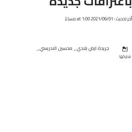
باعترافات جديدة
أخر تحديث : 2021/06/01 at 1:00 مساءً
جريدة ارض بلادي_ محسين الادريسي_
شاركها
الطبيب البرازيلي
أدلى السائح البرازيلي الذي نشر فيديو تحرش بفتاة مصرية، ب