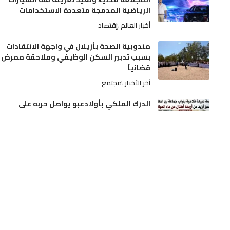
الرياضية المدمجة متعددة الاستخدامات
أخبار العالم
إقتصاد
مندوبية الصحة بأزيلال في واجهة الانتقادات
بسبب تدبير السكن الوظيفي وملاحقة ممرض
قضائياً
أخر الأخبار
مجتمع
الدرك الملكي بأولادعبو يواصل حربه على
ترويج الممنوعات.. مداهمة ضيعة فلاحية
بتراب جماعة بن امعاشو وحجز أزيد من أربعة
أطنان من ماء الحياة
أخر الأخبار
مجتمع
الجديدة.. آلة درس الحمص تنهي حياة فلاح
بدوار الرياينة
أخر الأخبار
حوادث
تدخلات استباقية لفرق المديرية الإقليمية بن