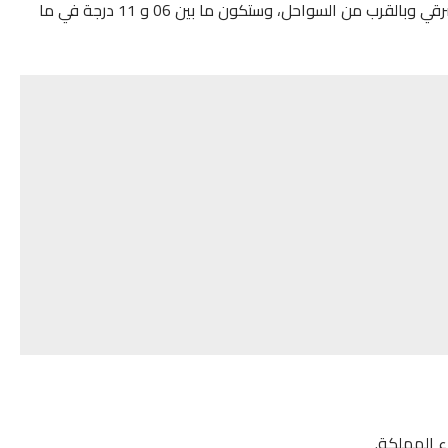
بسوس، والأقاليم الصحراوية للمملكة، وأقصى الجنوب الشرقي وبالقرب من السواحل، وستكون ما بين 06 و 11 درجة في ما
ء المملكة.