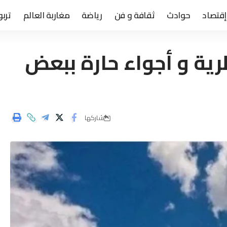
إقتصاد
حوادث
ثقافة و فن
رياضة
مغاربة العالم
تربو
ة و أجواء حارة ببعض
شاركها