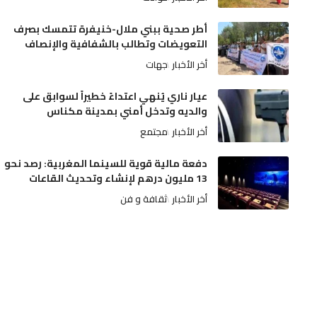
أطر صحية ببني ملال-خنيفرة تتمسك بصرف
التعويضات وتطالب بالشفافية والإنصاف
أخر الأخبار
جهات
عيار ناري يُنهي اعتداءً خطيراً لسوابق على
والديه وتدخل أمني بمدينة مكناس
أخر الأخبار
مجتمع
دفعة مالية قوية للسينما المغربية: رصد نحو
13 مليون درهم لإنشاء وتحديث القاعات
أخر الأخبار
ثقافة و فن