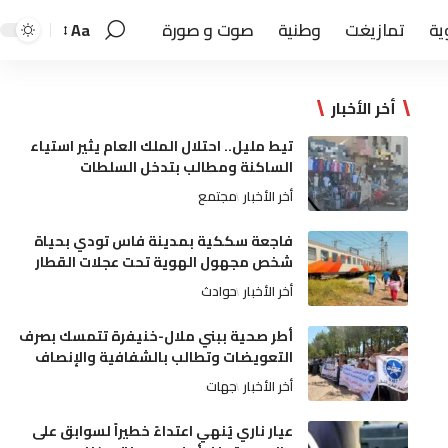
ية
تمازيغت
وطنية
صوت و صورة
Aa
أخر الأخبار
تيط مليل.. احتلال الملك العام يثير استياء
الساكنة ومطالب بتدخل السلطات
أخر الأخبار
مجتمع
فاجعة سككية بمدينة فاس تودي بحياة
شخص مجهول الهوية تحت عجلات القطار
أخر الأخبار
حوادث
أطر صحية ببني ملال-خنيفرة تتمسك بصرف
التعويضات وتطالب بالشفافية والإنصاف
أخر الأخبار
جهات
عيار ناري يُنهي اعتداءً خطيراً لسوابق على