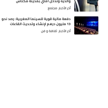
والديه وتدخل أمني بمدينة مكناس
أخر الأخبار
مجتمع
دفعة مالية قوية للسينما المغربية: رصد نحو
13 مليون درهم لإنشاء وتحديث القاعات
أخر الأخبار
ثقافة و فن