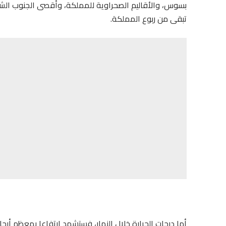
تبقى من ربوع المملكة.
أما درجات الحرارة خلال النهار، فستشهد ارتفاعا بمعظم أرجا