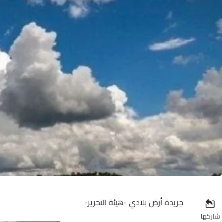
جريدة أرض بلادي -هيئة التحرير-
شاركها