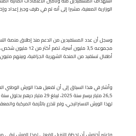
استهداف المستفيدين منه وتأمين الاعتمادات المالية الم
الوزارية المعنية، مشيرا إلى أنه تم في ظرف وجيز إعداد وإخ
أطفال تستفيد من المنحة الشهرية الجزافية، وبينهم مليون و200 ألف مستفيد تفوق أعمارهم 60 س
لهذا الورش الاستراتيجي، ولم تتذرع بالأزمة المركبة والمعق
واعتبر أخنوش أن لحظة التنزيل الفعلي لهذا الورش تبقى من 