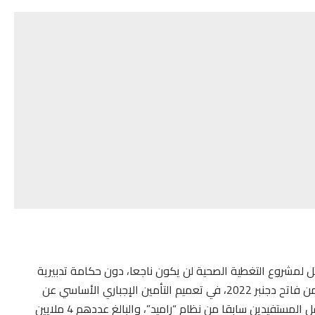
ثل لمشروع التغطية الصحية لن يكون ناجعا، دون حكامة تدبيرية
تتفادى نواقص البرامج السابقة، مضيفا أنها نجحت، ابتداء من فاتح دجنبر 2022، في تعميم التأمين الإجباري الأساسي عن
المرض وفق الأهداف والإطار الزمني المحدد له، حيث تم نقل المستفيدين سابقا من نظام “راميد”، والبالغ عددهم 4 ملايين