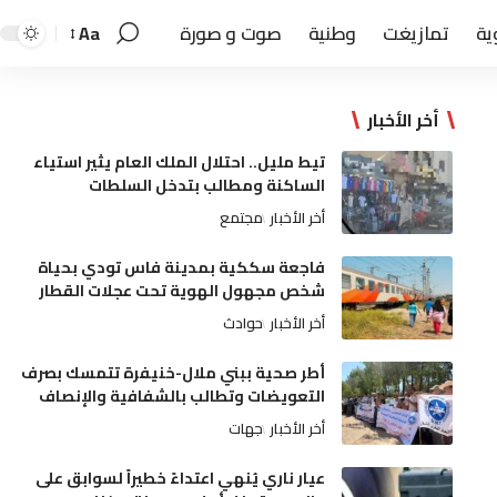
ية
تمازيغت
وطنية
صوت و صورة
Aa
أخر الأخبار
تيط مليل.. احتلال الملك العام يثير استياء
الساكنة ومطالب بتدخل السلطات
أخر الأخبار
مجتمع
فاجعة سككية بمدينة فاس تودي بحياة
شخص مجهول الهوية تحت عجلات القطار
أخر الأخبار
حوادث
أطر صحية ببني ملال-خنيفرة تتمسك بصرف
التعويضات وتطالب بالشفافية والإنصاف
أخر الأخبار
جهات
عيار ناري يُنهي اعتداءً خطيراً لسوابق على