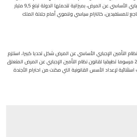
أسرة، أي أكثر من 10 ملايين مواطن، إلى نظام التأمين الإجباري الأساسي عن المرض، بميزانية تتحملها الدولة تبلغ 9,5 مليار
اجع للمستفيدين، كالتزام سياسي وتنموي أمام جلالة الملك
نظام التأمين الإجباري الأساسي عن المرض شكل تحديا كبيرا، استلزم
اعتماد مقاربة تشاركية من أجل الإعداد والمصادقة على 28 مرسوما تطبيقيا لقانون نظام التأمين الإجباري عن المرض المتعلق
تثنائية لإعداد الأسس القانونية التي مكنت من احترام الأجندة