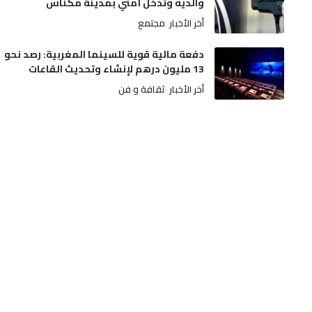
والديه وتدخل أمني بمدينة مكناس
أخر الأخبار
مجتمع
دفعة مالية قوية للسينما المغربية: رصد نحو
13 مليون درهم لإنشاء وتحديث القاعات
أخر الأخبار
ثقافة و فن