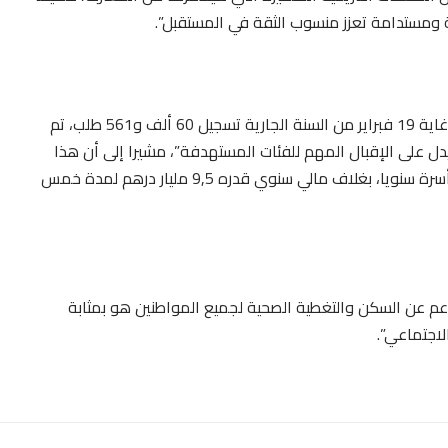
 ومستدامة تعزز منسوب الثقة في المستقبل”.
وبخصوص دعم السكن، أشار رئيس الحكومة إلى أنه تم إلى غاية 19 فبراير من السنة الجارية تسجيل 60 ألف و561 طلب، تم
ية،”مما يدل على الإقبال المهم للفئات المستهدفة”، مشيرا إلى أن هذا
البرنامج سيمكن من تحسين ظروف عيش حوالي 110 آلاف أسرة سنويا، بغلاف مالي سنوي قدره 9,5 مليار درهم لمدة خمس
عم عن السكن والتغطية الصحية لجميع المواطنين هو بمثابة
اجتماعي”.