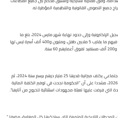
ستدامة، وفق مقاربة تشاركية وتنسيق محكم بين جميع القطاعات
راج جميع النصوص القانونية والتنظيمية المؤطرة له.
وسجل أن عدد المستفيدين من الدعم منذ إطلاق منصة التسجيل الإلكترونية وإلى حدود نهاية شهر مارس 2024، بلغ ما
مجموعه 3,5 مليون أسرة، تضم أكثر من 12 مليون شخص، فيهم ما يقارب 5 ملايين طفل، ومليون و400 ألف أسرة ليس لها
نة.
وأشار في هذا السياق إلى أن تفعيل هذا الورش الوطني الاجتماعي يكلف ميزانية قدرها 25 مليار درهم برسم سنة 2024، ثم
26,5 مليار برسم سنة 2025، ليبلغ 29 مليار درهم بحلول سنة 2026، مشددا على أن “الحكومة نجحت في توفير الكلفة المالية
دة التي فرضت عليها تعبئة مجهودات استثنائية للخروج من آثارها”.
المحطات التاريخية المتميزة التي سيتذكرها كل المغاربة، مضيفا ”