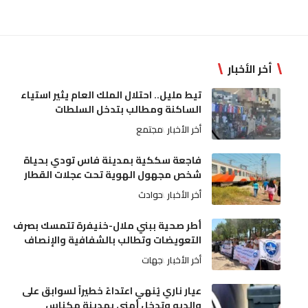
أخر الأخبار
تيط مليل.. احتلال الملك العام يثير استياء
الساكنة ومطالب بتدخل السلطات
أخر الأخبار
مجتمع
فاجعة سككية بمدينة فاس تودي بحياة
شخص مجهول الهوية تحت عجلات القطار
أخر الأخبار
حوادث
أطر صحية ببني ملال-خنيفرة تتمسك بصرف
التعويضات وتطالب بالشفافية والإنصاف
أخر الأخبار
جهات
عيار ناري يُنهي اعتداءً خطيراً لسوابق على
والديه وتدخل أمني بمدينة مكناس