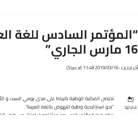
16 مارس الجاري”
أخر تحديث : 2019/03/16 at 11:48 صباحًا
تحتضن المكتبة الوطنية بالرباط على مدى يومي السبت و الأ
“نحو استراتيجية وطنية للنهوض باللغة العربية”.
شاركها
ينظم هذا المؤتمر الذي يعد حدثا لغويا بامتياز، من طرف الا
والاتصال وكتابة الدولة في التعليم العالي والبحث العلمي 
تنسيق التعريب ومؤسسة علال الفاسي ومنظمة المجتمع الم