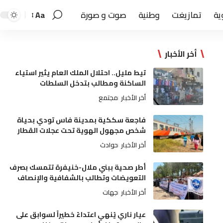
ية
تمازيغت
وطنية
صوت و صورة
Aa
أخر الأخبار
تيط مليل.. احتلال الملك العام يثير استياء
الساكنة ومطالب بتدخل السلطات
أخر الأخبار
مجتمع
فاجعة سككية بمدينة فاس تودي بحياة
شخص مجهول الهوية تحت عجلات القطار
أخر الأخبار
حوادث
أطر صحية ببني ملال-خنيفرة تتمسك بصرف
التعويضات وتطالب بالشفافية والإنصاف
أخر الأخبار
جهات
عيار ناري يُنهي اعتداءً خطيراً لسوابق على