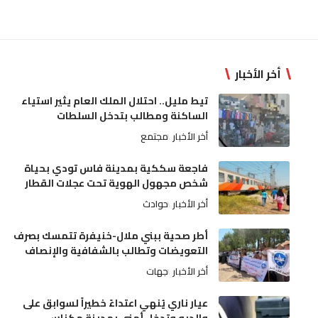
أخر الأخبار
تيط مليل.. احتلال الملك العام يثير استياء
الساكنة ومطالب بتدخل السلطات
أخر الأخبار
مجتمع
فاجعة سككية بمدينة فاس تودي بحياة
شخص مجهول الهوية تحت عجلات القطار
أخر الأخبار
حوادث
أطر صحية ببني ملال-خنيفرة تتمسك بصرف
التعويضات وتطالب بالشفافية والإنصاف
أخر الأخبار
جهات
عيار ناري يُنهي اعتداءً خطيراً لسوابق على