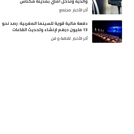
والديه وتدخل أمني بمدينة مكناس
أخر الأخبار
مجتمع
دفعة مالية قوية للسينما المغربية: رصد نحو
13 مليون درهم لإنشاء وتحديث القاعات
أخر الأخبار
ثقافة و فن