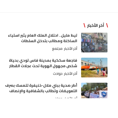
أخر الأخبار
تيط مليل.. احتلال الملك العام يثير استياء
الساكنة ومطالب بتدخل السلطات
أخر الأخبار
مجتمع
فاجعة سككية بمدينة فاس تودي بحياة
شخص مجهول الهوية تحت عجلات القطار
أخر الأخبار
حوادث
أطر صحية ببني ملال-خنيفرة تتمسك بصرف
التعويضات وتطالب بالشفافية والإنصاف
أخر الأخبار
جهات
عيار ناري يُنهي اعتداءً خطيراً لسوابق على
والديه وتدخل أمني بمدينة مكناس