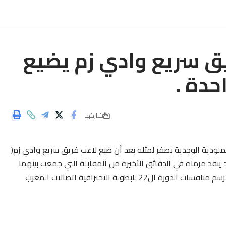
م : 17/03/2019 فريق سريع وادي زم يضيع
حدة .
شاركها
ملودية الوجدية بصفر لمثله بعد أن ضيع لاعب فريق سريع وادي زم(
د ينقذ مرماه في الدقائق الأخيرة من المقابلة التي جمعت بينهما
يوم الاحد 27/03/2019 على ارضية الملعب البلدي بوجدة، برسم منافسات الدورة ال22 للبطولة الاحترافية اتصالات المغرب