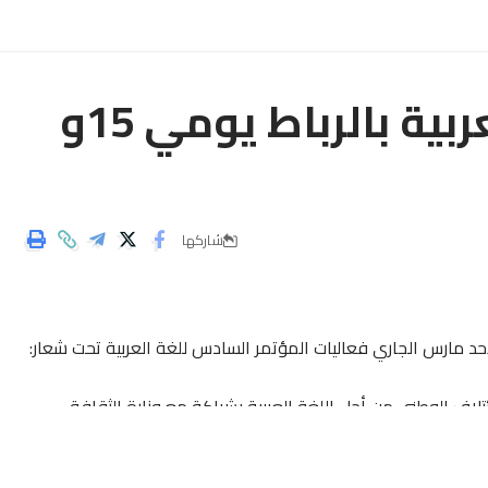
“المؤتمر السادس للغة العربية بالرباط يومي 15و
شاركها
حد مارس الجاري فعاليات المؤتمر السادس للغة العربية تحت شعار:
ئتلاف الوطني من أجل اللغة العربية بشراكة مع وزارة الثقافة
والمنظمة الإسلامية للتربية والعلوم والثقافة (ايسيسكو) ومكتب
دني الدولية وبيت الشعر في المغرب وجمعية الفكر التشكيلي.